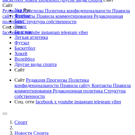
Сайт
Укр
Рус
Редакция
Прогнозы
Политика конфиденциальности
Правила
Футбол
сайту
Контакты
Правила комментирования
Редакционная
Бокс
политика
Структура собственности
Тенис
Соц. сети
Биатлон
facebook
x
youtube
instagram
telegram
viber
Легкая атлетика
Футзал
Баскетбол
Хокей
Волейбол
Другие виды спорта
Сайт
Сайт
Редакция
Прогнозы
Политика
конфиденциальности
Правила сайту
Контакты
Правила
комментирования
Редакционная политика
Структура
собственности
Соц. сети
facebook
x
youtube
instagram
telegram
viber
Спорт
Новости Cпорта