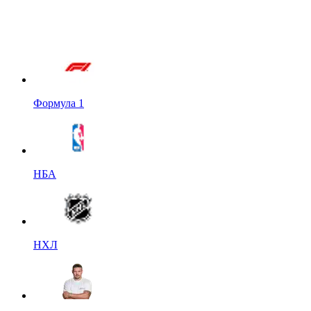
Формула 1
НБА
НХЛ