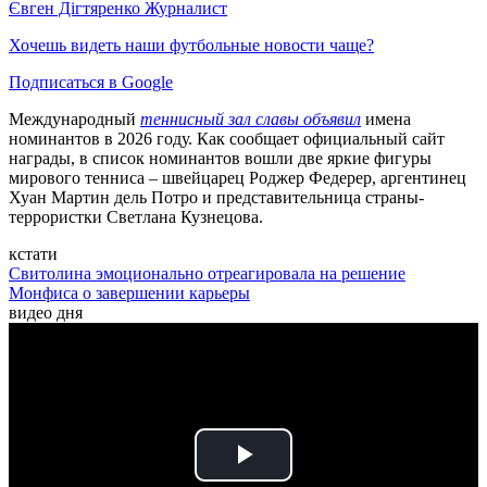
Євген Дігтяренко
Журналист
Хочешь видеть наши футбольные новости чаще?
Подписаться в Google
Международный
теннисный зал славы объявил
имена
номинантов в 2026 году. Как сообщает официальный сайт
награды, в список номинантов вошли две яркие фигуры
мирового тенниса – швейцарец Роджер Федерер, аргентинец
Хуан Мартин дель Потро и представительница страны-
террористки Светлана Кузнецова.
кстати
Свитолина эмоционально отреагировала на решение
Монфиса о завершении карьеры
видео дня
Play