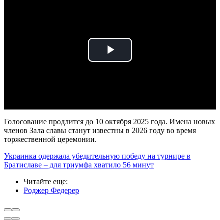
Play
Video
Голосование продлится до 10 октября 2025 года. Имена новых
членов Зала славы станут известны в 2026 году во время
торжественной церемонии.
Украинка одержала убедительную победу на турнире в
Братиславе – для триумфа хватило 56 минут
Читайте еще
:
Роджер Федерер