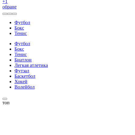
+
1
обране
Футбол
Бокс
Тенис
Футбол
Бокс
Тенис
Биатлон
Легкая атлетика
Футзал
Баскетбол
Хокей
Волейбол
топ