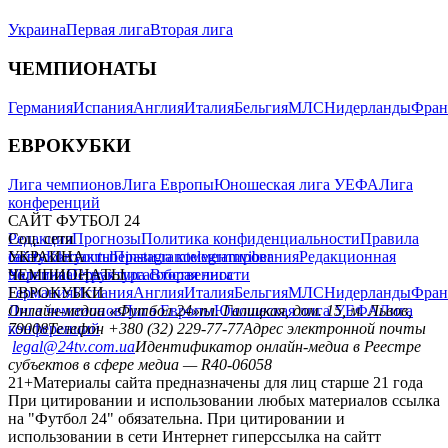
Украина
Первая лига
Вторая лига
ЧЕМПИОНАТЫ
Германия
Испания
Англия
Италия
Бельгия
МЛС
Нидерланды
Фран
ЕВРОКУБКИ
Лига чемпионов
Лига Европы
Юношеская лига УЕФА
Лига
конференций
САЙТ ФУТБОЛ 24
Редакция
Соц. сети
Прогнозы
Политика конфиденциальности
Правила
сайту
facebook
УКРАИНА
Контакты
x
youtube
Правила комментирования
instagram
telegram
viber
Редакционная
политика
Украина
ЧЕМПИОНАТЫ
Первая лига
Структура собственности
Вторая лига
Германия
ЕВРОКУБКИ
Испания
Англия
Италия
Бельгия
МЛС
Нидерланды
Фран
Лига чемпионов
Онлайн-медиа «Футбол 24»
Лига Европы
пл. Галицкая, дом. 15, м. Львов,
Юношеская лига УЕФА
Лига
конференций
79008
Телефон +380 (32) 229-77-77
Адрес электронной почты
legal@24tv.com.ua
Идентификатор онлайн-медиа в Реестре
субъектов в сфере медиа — R40-06058
21+
Материалы сайта предназначены для лиц старше 21 года
При цитировании и использовании любых материалов ссылка
на "Футбол 24" обязательна. При цитировании и
использовании в сети Интернет гиперссылка на сайтт