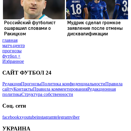
главная
матч-центр
прогнозы
футбол +
Избранное
САЙТ ФУТБОЛ 24
Редакция
Прогнозы
Политика конфиденциальности
Правила
сайту
Контакты
Правила комментирования
Редакционная
политика
Структура собственности
Соц. сети
facebook
x
youtube
instagram
telegram
viber
УКРАИНА