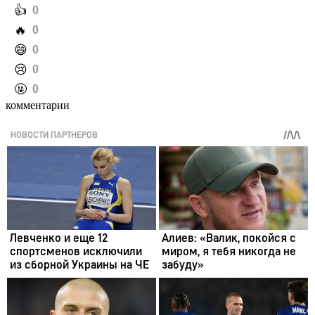
️👍
0
️🔥
0
️😄
0
️😢
0
️🤬
0
комментарии