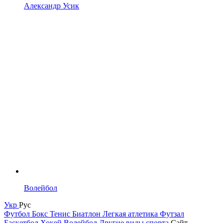
Александр Усик
Волейбол
Укр
Рус
Футбол
Бокс
Тенис
Биатлон
Легкая атлетика
Футзал
Баскетбол
Хокей
Волейбол
Другие виды спорта
Сайт