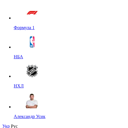
Формула 1
НБА
НХЛ
Александр Усик
Укр
Рус