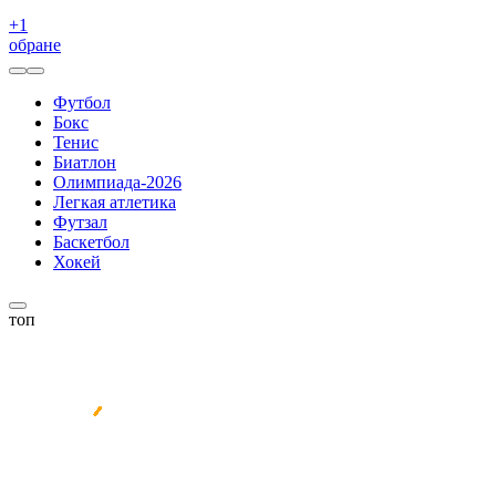
+
1
обране
Футбол
Бокс
Тенис
Биатлон
Олимпиада-2026
Легкая атлетика
Футзал
Баскетбол
Хокей
топ