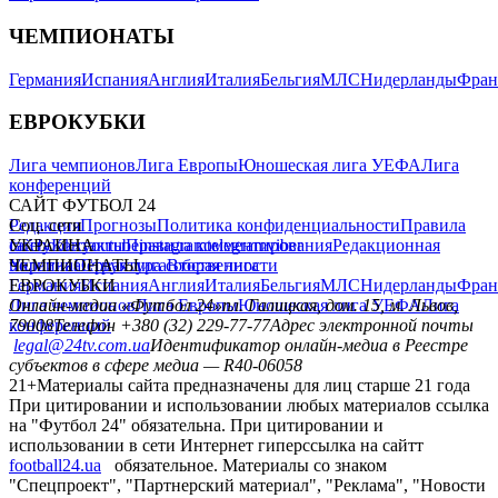
ЧЕМПИОНАТЫ
Германия
Испания
Англия
Италия
Бельгия
МЛС
Нидерланды
Фран
ЕВРОКУБКИ
Лига чемпионов
Лига Европы
Юношеская лига УЕФА
Лига
конференций
САЙТ ФУТБОЛ 24
Редакция
Соц. сети
Прогнозы
Политика конфиденциальности
Правила
сайту
facebook
УКРАИНА
Контакты
x
youtube
Правила комментирования
instagram
telegram
viber
Редакционная
политика
Украина
ЧЕМПИОНАТЫ
Первая лига
Структура собственности
Вторая лига
Германия
ЕВРОКУБКИ
Испания
Англия
Италия
Бельгия
МЛС
Нидерланды
Фран
Лига чемпионов
Онлайн-медиа «Футбол 24»
Лига Европы
пл. Галицкая, дом. 15, м. Львов,
Юношеская лига УЕФА
Лига
конференций
79008
Телефон +380 (32) 229-77-77
Адрес электронной почты
legal@24tv.com.ua
Идентификатор онлайн-медиа в Реестре
субъектов в сфере медиа — R40-06058
21+
Материалы сайта предназначены для лиц старше 21 года
При цитировании и использовании любых материалов ссылка
на "Футбол 24" обязательна. При цитировании и
использовании в сети Интернет гиперссылка на сайтт
football24.ua
обязательное. Материалы со знаком
"Спецпроект", "Партнерский материал", "Реклама", "Новости