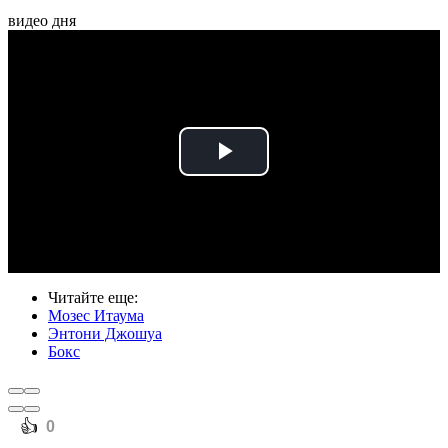
видео дня
Play
Video
Читайте еще
:
Мозес Итаума
Энтони Джошуа
Бокс
️👍
0