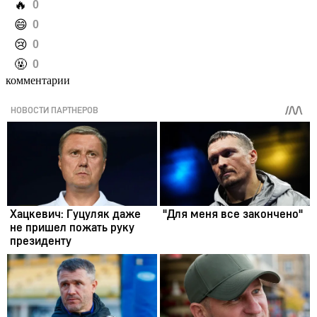
️🔥
0
️😄
0
️😢
0
️🤬
0
комментарии