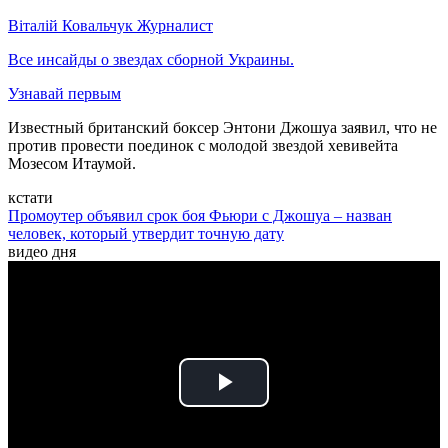
Віталій Ковальчук
Журналист
Все инсайды о звездах сборной Украины.
Узнавай первым
Известный британский боксер Энтони Джошуа заявил, что не
против провести поединок с молодой звездой хевивейта
Мозесом Итаумой.
кстати
Промоутер объявил срок боя Фьюри с Джошуа – назван
человек, который утвердит точную дату
видео дня
Play