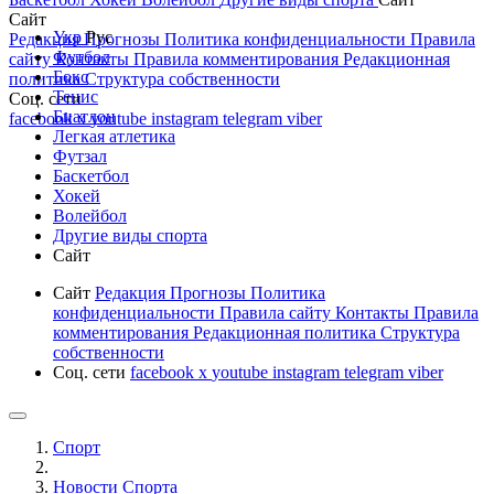
Сайт
Укр
Рус
Редакция
Прогнозы
Политика конфиденциальности
Правила
Футбол
сайту
Контакты
Правила комментирования
Редакционная
Бокс
политика
Структура собственности
Тенис
Соц. сети
Биатлон
facebook
x
youtube
instagram
telegram
viber
Легкая атлетика
Футзал
Баскетбол
Хокей
Волейбол
Другие виды спорта
Сайт
Сайт
Редакция
Прогнозы
Политика
конфиденциальности
Правила сайту
Контакты
Правила
комментирования
Редакционная политика
Структура
собственности
Соц. сети
facebook
x
youtube
instagram
telegram
viber
Спорт
Новости Cпорта