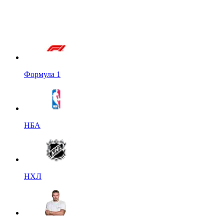
Формула 1
НБА
НХЛ