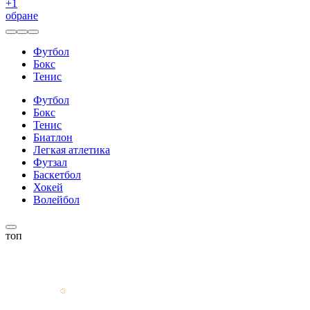
+
1
обране
Футбол
Бокс
Тенис
Футбол
Бокс
Тенис
Биатлон
Легкая атлетика
Футзал
Баскетбол
Хокей
Волейбол
топ