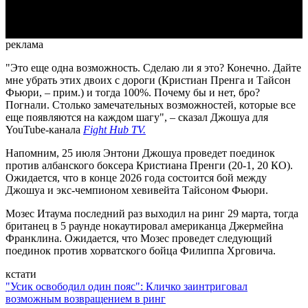
Video
реклама
"Это еще одна возможность. Сделаю ли я это? Конечно. Дайте
мне убрать этих двоих с дороги (Кристиан Пренга и Тайсон
Фьюри, – прим.) и тогда 100%. Почему бы и нет, бро?
Погнали. Столько замечательных возможностей, которые все
еще появляются на каждом шагу", – сказал Джошуа для
YouTube-канала
Fight Hub TV.
Напомним, 25 июля Энтони Джошуа проведет поединок
против албанского боксера Кристиана Пренги (20-1, 20 КО).
Ожидается, что в конце 2026 года состоится бой между
Джошуа и экс-чемпионом хевивейта Тайсоном Фьюри.
Мозес Итаума последний раз выходил на ринг 29 марта, тогда
британец в 5 раунде нокаутировал американца Джермейна
Франклина. Ожидается, что Мозес проведет следующий
поединок против хорватского бойца Филиппа Хрговича.
кстати
"Усик освободил один пояс": Кличко заинтриговал
возможным возвращением в ринг