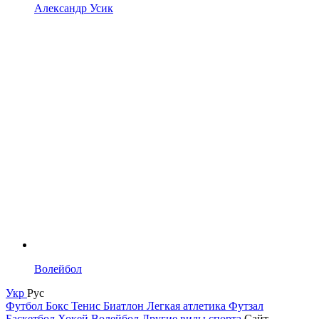
Александр Усик
Волейбол
Укр
Рус
Футбол
Бокс
Тенис
Биатлон
Легкая атлетика
Футзал
Баскетбол
Хокей
Волейбол
Другие виды спорта
Сайт