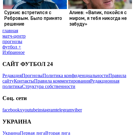
главная
матч-центр
прогнозы
футбол +
Избранное
САЙТ ФУТБОЛ 24
Редакция
Прогнозы
Политика конфиденциальности
Правила
сайту
Контакты
Правила комментирования
Редакционная
политика
Структура собственности
Соц. сети
facebook
x
youtube
instagram
telegram
viber
УКРАИНА
Украина
Первая лига
Вторая лига