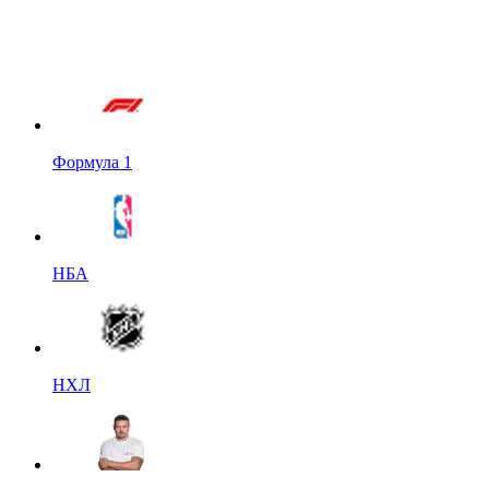
Формула 1
НБА
НХЛ