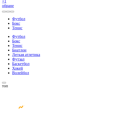
+
1
обране
Футбол
Бокс
Тенис
Футбол
Бокс
Тенис
Биатлон
Легкая атлетика
Футзал
Баскетбол
Хокей
Волейбол
топ