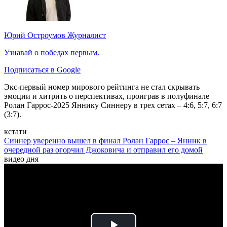
Юрий Остроумов
Журналист
Узнавай о победах первым.
Подписаться в Google
Экс-первый номер мирового рейтинга не стал скрывать
эмоции и хитрить о перспективах, проиграв в полуфинале
Ролан Гаррос-2025 Яннику Синнеру в трех сетах – 4:6, 5:7, 6:7
(3:7).
кстати
Синнер уверенно вышел в финал Ролан Гаррос – Янник в
очередной раз огорчил Джоковича и отправил его домой
видео дня