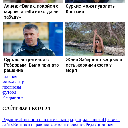
главная
матч-центр
прогнозы
футбол +
Избранное
САЙТ ФУТБОЛ 24
Редакция
Прогнозы
Политика конфиденциальности
Правила
сайту
Контакты
Правила комментирования
Редакционная