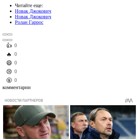
Читайте еще
:
Новак Джокович
Новак Джокович
Ролан Гаррос
️👍
0
️🔥
0
️😄
0
️😢
0
️🤬
0
комментарии