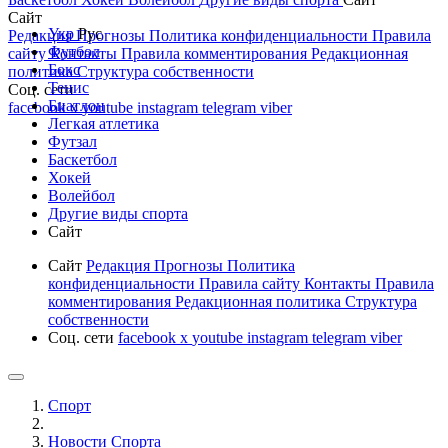
Сайт
Укр
Рус
Редакция
Прогнозы
Политика конфиденциальности
Правила
Футбол
сайту
Контакты
Правила комментирования
Редакционная
Бокс
политика
Структура собственности
Тенис
Соц. сети
Биатлон
facebook
x
youtube
instagram
telegram
viber
Легкая атлетика
Футзал
Баскетбол
Хокей
Волейбол
Другие виды спорта
Сайт
Сайт
Редакция
Прогнозы
Политика
конфиденциальности
Правила сайту
Контакты
Правила
комментирования
Редакционная политика
Структура
собственности
Соц. сети
facebook
x
youtube
instagram
telegram
viber
Спорт
Новости Cпорта