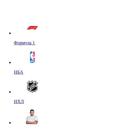
Формула 1
НБА
НХЛ