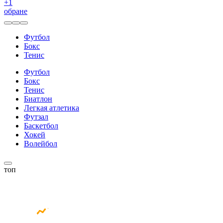
+
1
обране
Футбол
Бокс
Тенис
Футбол
Бокс
Тенис
Биатлон
Легкая атлетика
Футзал
Баскетбол
Хокей
Волейбол
топ