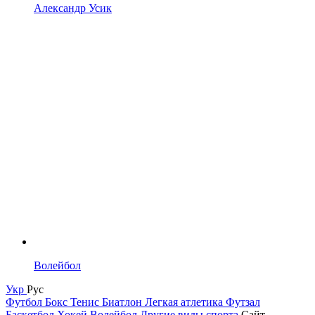
Александр Усик
Волейбол
Укр
Рус
Футбол
Бокс
Тенис
Биатлон
Легкая атлетика
Футзал
Баскетбол
Хокей
Волейбол
Другие виды спорта
Сайт