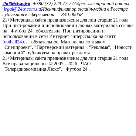
конференций
79008
Телефон +380 (32) 229-77-77
Адрес электронной почты
legal@24tv.com.ua
Идентификатор онлайн-медиа в Реестре
субъектов в сфере медиа — R40-06058
21+
Материалы сайта предназначены для лиц старше 21 года
При цитировании и использовании любых материалов ссылка
на "Футбол 24" обязательна. При цитировании и
использовании в сети Интернет гиперссылка на сайтт
football24.ua
обязательное. Материалы со знаком
"Спецпроект", "Партнерский материал", "Реклама", "Новости
компаний" публикуем на правах рекламы.
21+
Материалы сайта предназначены для лиц старше 21 года
Все права защищены. © 2005 -
2026
, ЧАО
"Телерадиокомпания Люкс". "Футбол 24".