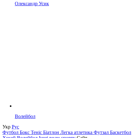
Олександр Усик
Волейбол
Укр
Рус
Футбол
Бокс
Теніс
Біатлон
Легка атлетика
Футзал
Баскетбол
Хокей
Волейбол
Інші види спорту
Сайт