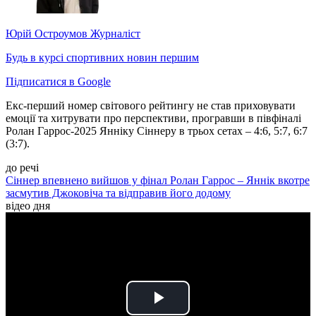
Юрій Остроумов
Журналіст
Будь в курсі спортивних новин першим
Підписатися в Google
Екс-перший номер світового рейтингу не став приховувати
емоції та хитрувати про перспективи, програвши в півфіналі
Ролан Гаррос-2025 Янніку Сіннеру в трьох сетах – 4:6, 5:7, 6:7
(3:7).
до речі
Сіннер впевнено вийшов у фінал Ролан Гаррос – Яннік вкотре
засмутив Джоковіча та відправив його додому
відео дня
Play