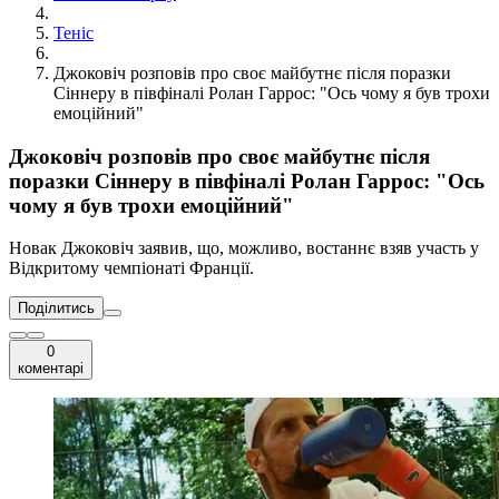
Теніс
Джоковіч розповів про своє майбутнє після поразки
Сіннеру в півфіналі Ролан Гаррос: "Ось чому я був трохи
емоційний"
Джоковіч розповів про своє майбутнє після
поразки Сіннеру в півфіналі Ролан Гаррос: "Ось
чому я був трохи емоційний"
Новак Джоковіч заявив, що, можливо, востаннє взяв участь у
Відкритому чемпіонаті Франції.
Поділитись
0
коментарі