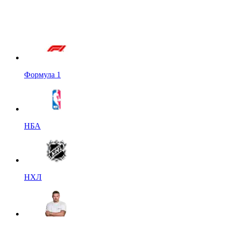
Формула 1
НБА
НХЛ