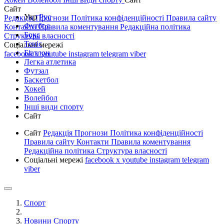
Сайт
Укр
Рус
Редакція
Прогнози
Політика конфіденційності
Правила сайту
Футбол
Контакти
Правила коментування
Редакційна політика
Бокс
Структура власності
Теніс
Соціальні мережі
Біатлон
facebook
x
youtube
instagram
telegram
viber
Легка атлетика
Футзал
Баскетбол
Хокей
Волейбол
Інші види спорту
Сайт
Сайт
Редакція
Прогнози
Політика конфіденційності
Правила сайту
Контакти
Правила коментування
Редакційна політика
Структура власності
Соціальні мережі
facebook
x
youtube
instagram
telegram
viber
Спорт
Новини Спорту