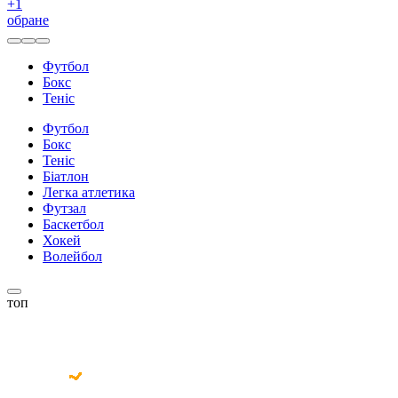
+
1
обране
Футбол
Бокс
Теніс
Футбол
Бокс
Теніс
Біатлон
Легка атлетика
Футзал
Баскетбол
Хокей
Волейбол
топ