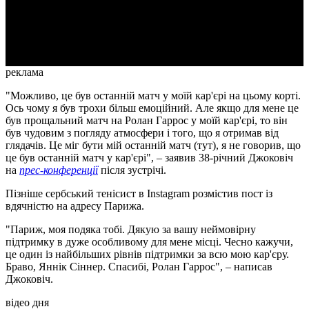
Video
реклама
"Можливо, це був останній матч у моїй кар'єрі на цьому корті.
Ось чому я був трохи більш емоційний. Але якщо для мене це
був прощальний матч на Ролан Гаррос у моїй кар'єрі, то він
був чудовим з погляду атмосфери і того, що я отримав від
глядачів. Це міг бути мій останній матч (тут), я не говорив, що
це був останній матч у кар'єрі", – заявив 38-річний Джоковіч
на
прес-конференції
після зустрічі.
Пізніше сербський тенісист в Instagram розмістив пост із
вдячністю на адресу Парижа.
"Париж, моя подяка тобі. Дякую за вашу неймовірну
підтримку в дуже особливому для мене місці. Чесно кажучи,
це один із найбільших рівнів підтримки за всю мою кар'єру.
Браво, Яннік Сіннер. Спасибі, Ролан Гаррос", – написав
Джоковіч.
відео дня