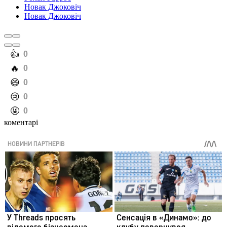
Новак Джоковіч
Новак Джоковіч
️👍
0
️🔥
0
️😄
0
️😢
0
️🤬
0
коментарі