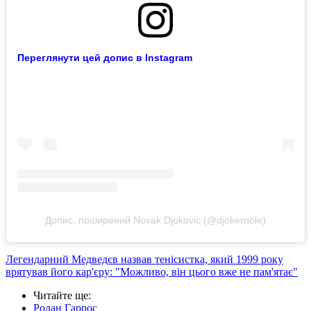
Переглянути цей допис в Instagram
Допис, поширений Novak Djokovic (@djokernole)
Легендарний Медведєв назвав тенісистка, який 1999 року
врятував його кар'єру: "Можливо, він цього вже не пам'ятає"
Читайте ще
:
Ролан Гаррос