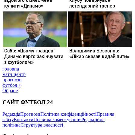
головна
матч-центр
прогнози
футбол +
Обране
САЙТ ФУТБОЛ 24
Редакція
Прогнози
Політика конфіденційності
Правила
сайту
Контакти
Правила коментування
Редакційна
політика
Структура власності