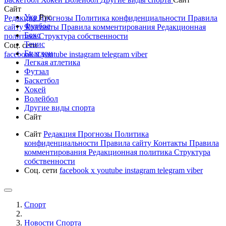
Сайт
Укр
Рус
Редакция
Прогнозы
Политика конфиденциальности
Правила
Футбол
сайту
Контакты
Правила комментирования
Редакционная
Бокс
политика
Структура собственности
Тенис
Соц. сети
Биатлон
facebook
x
youtube
instagram
telegram
viber
Легкая атлетика
Футзал
Баскетбол
Хокей
Волейбол
Другие виды спорта
Сайт
Сайт
Редакция
Прогнозы
Политика
конфиденциальности
Правила сайту
Контакты
Правила
комментирования
Редакционная политика
Структура
собственности
Соц. сети
facebook
x
youtube
instagram
telegram
viber
Спорт
Новости Cпорта