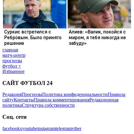
главная
матч-центр
прогнозы
футбол +
Избранное
САЙТ ФУТБОЛ 24
Редакция
Прогнозы
Политика конфиденциальности
Правила
сайту
Контакты
Правила комментирования
Редакционная
политика
Структура собственности
Соц. сети
facebook
x
youtube
instagram
telegram
viber