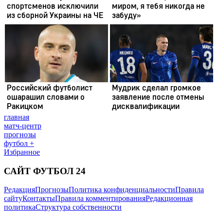
главная
матч-центр
прогнозы
футбол +
Избранное
САЙТ ФУТБОЛ 24
Редакция
Прогнозы
Политика конфиденциальности
Правила
сайту
Контакты
Правила комментирования
Редакционная
политика
Структура собственности