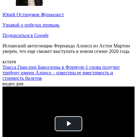
Юрий Остроумов
Журналист
Узнавай о победах первым.
Подписаться в Google
Испанский автогонщик Фернандо Алонсо из Астон Мартин
уверен, что еще сможет выступать в новом сезоне 2026 года.
кстати
Трасса Гран-при Барселоны в Формуле-1 снова получит
трибуну имени Алонсо – известны ее вместимость и
стоимость билетов
видео дня
Play