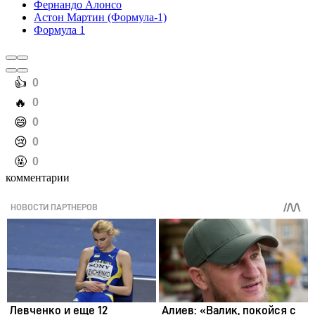
Фернандо Алонсо
Астон Мартин (Формула-1)
Формула 1
️👍
0
️🔥
0
️😄
0
️😢
0
️🤬
0
комментарии