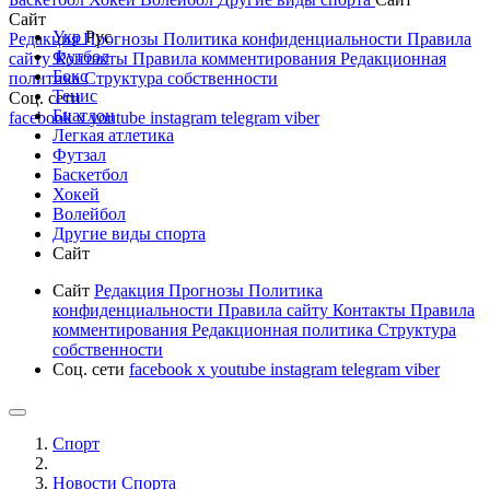
Сайт
Укр
Рус
Редакция
Прогнозы
Политика конфиденциальности
Правила
Футбол
сайту
Контакты
Правила комментирования
Редакционная
Бокс
политика
Структура собственности
Тенис
Соц. сети
Биатлон
facebook
x
youtube
instagram
telegram
viber
Легкая атлетика
Футзал
Баскетбол
Хокей
Волейбол
Другие виды спорта
Сайт
Сайт
Редакция
Прогнозы
Политика
конфиденциальности
Правила сайту
Контакты
Правила
комментирования
Редакционная политика
Структура
собственности
Соц. сети
facebook
x
youtube
instagram
telegram
viber
Спорт
Новости Cпорта