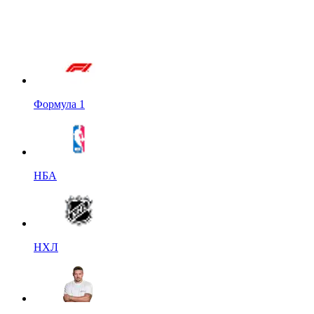
Формула 1
НБА
НХЛ