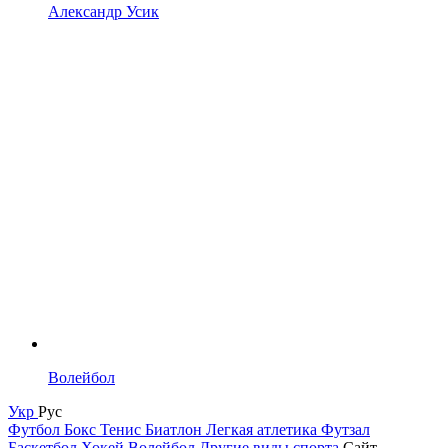
Александр Усик
Волейбол
Укр
Рус
Футбол
Бокс
Тенис
Биатлон
Легкая атлетика
Футзал
Баскетбол
Хокей
Волейбол
Другие виды спорта
Сайт