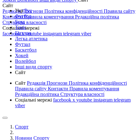
Сайт
Укр
Рус
Редакція
Прогнози
Політика конфіденційності
Правила сайту
Футбол
Контакти
Правила коментування
Редакційна політика
Бокс
Структура власності
Теніс
Соціальні мережі
Біатлон
facebook
x
youtube
instagram
telegram
viber
Легка атлетика
Футзал
Баскетбол
Хокей
Волейбол
Інші види спорту
Сайт
Сайт
Редакція
Прогнози
Політика конфіденційності
Правила сайту
Контакти
Правила коментування
Редакційна політика
Структура власності
Соціальні мережі
facebook
x
youtube
instagram
telegram
viber
Спорт
Новини Спорту