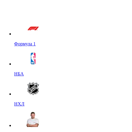
Формула 1
НБА
НХЛ