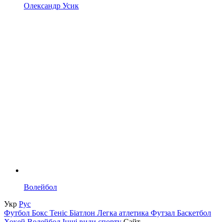
Олександр Усик
Волейбол
Укр
Рус
Футбол
Бокс
Теніс
Біатлон
Легка атлетика
Футзал
Баскетбол
Хокей
Волейбол
Інші види спорту
Сайт