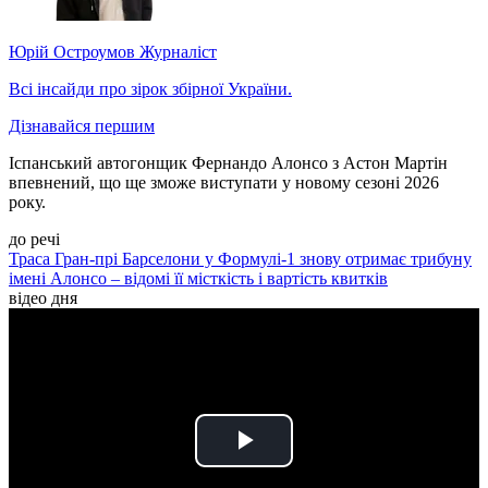
Юрій Остроумов
Журналіст
Всі інсайди про зірок збірної України.
Дізнавайся першим
Іспанський автогонщик Фернандо Алонсо з Астон Мартін
впевнений, що ще зможе виступати у новому сезоні 2026
року.
до речі
Траса Гран-прі Барселони у Формулі-1 знову отримає трибуну
імені Алонсо – відомі її місткість і вартість квитків
відео дня
Play