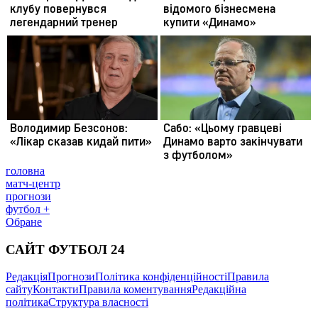
головна
матч-центр
прогнози
футбол +
Обране
САЙТ ФУТБОЛ 24
Редакція
Прогнози
Політика конфіденційності
Правила
сайту
Контакти
Правила коментування
Редакційна
політика
Структура власності