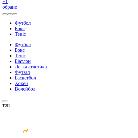
+
1
обране
Футбол
Бокс
Теніс
Футбол
Бокс
Теніс
Біатлон
Легка атлетика
Футзал
Баскетбол
Хокей
Волейбол
топ