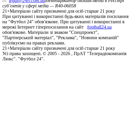
—
legal@24tv.com.ua
Ідентифікатор онлайн-медіа в Реєстрі
суб’єктів у сфері медіа — R40-06058
21+
Матеріали сайту призначені для осіб старше 21 року
При цитуванні і використанні будь-яких матеріалів посилання
на "Футбол 24" обов'язкове. При цитуванні і використанні в
мережі Інтернет гіперпосилання на сайт
football24.ua
обов'язкове. Матеріали зі знаком "Спецпроект",
"Партнерський матеріал", "Реклама", "Новини компаній"
публікуємо на правах реклами.
21+
Матеріали сайту призначені для осіб старше 21 року
Усi права захищенi. © 2005 -
2026
, ПрАТ "Телерадіокомпанія
Люкс". "Футбол 24".