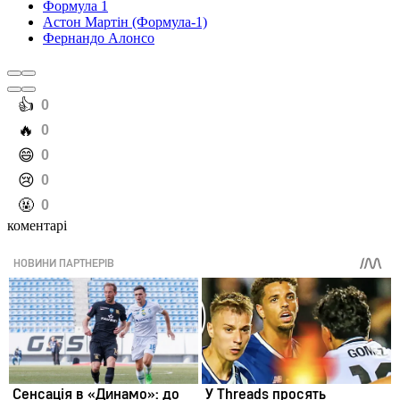
Формула 1
Астон Мартін (Формула-1)
Фернандо Алонсо
️👍
0
️🔥
0
️😄
0
️😢
0
️🤬
0
коментарі