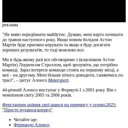
Video
реклама
"Не вмію передбачати майбутнє. Думаю, мені варто почекати
до травня наступного року. Якщо новим болідом Астон
Мартін буде приємно керувати та якщо я буду досягати
хороших результатів, то тоді можливо все.
Ми в будь-якому разі все обговоримо з (власником Астон
Мартін) Лоуренсом Строллом, щоб зрозуміти, що потрібно
команді. Зараз інтереси команди стоять на першому місці, а
мої – на другому. Мені більше нічого доводити, ганяючись по
трасі", – цитує Алонсо
Motorsport
.
44-річний Алонсо виступає у Формулі-1 з 2001 року. Він є
чемпіоном світу 2005 та 2006 років.
Ферстаппен оцінив свої шанси на перемогу у сезоні-2025:
"Просто рухаюся вперед"
Читайте ще
:
Фернандо Алонсо