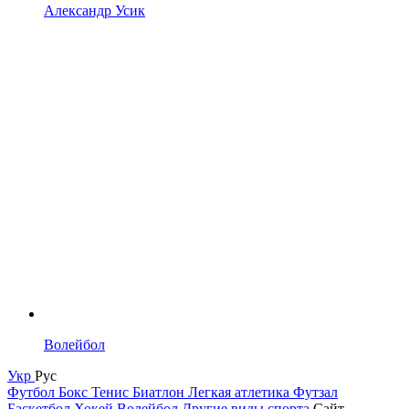
Александр Усик
Волейбол
Укр
Рус
Футбол
Бокс
Тенис
Биатлон
Легкая атлетика
Футзал
Баскетбол
Хокей
Волейбол
Другие виды спорта
Сайт