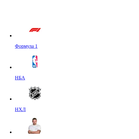
Формула 1
НБА
НХЛ