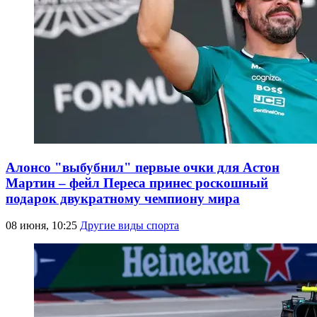
Алонсо "выбубнил" первые очки для Астон
Мартин – фейл Переса принес роскошный
подарок двукратному чемпиону мира
08 июня, 10:25
Другие виды спорта