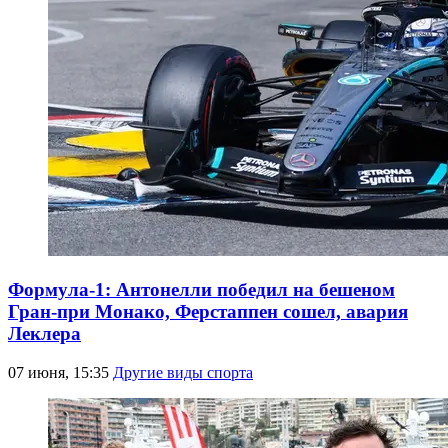
Формула-1: Антонелли победил на бешеном
Гран-при Монако, Ферстаппен сошел, авария
Леклера
07 июня, 15:35
Другие виды спорта