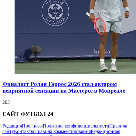
Финалист Ролан Гаррос 2026 стал автором
неприятной сенсации на Мастерсе в Монреале
203
САЙТ ФУТБОЛ 24
Редакция
Прогнозы
Политика конфиденциальности
Правила
сайту
Контакты
Правила комментирования
Редакционная