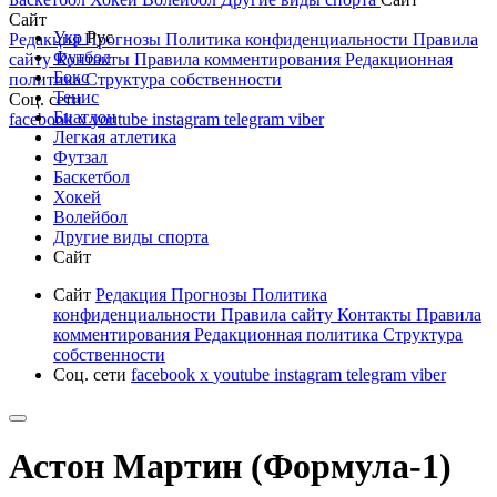
Сайт
Укр
Рус
Редакция
Прогнозы
Политика конфиденциальности
Правила
Футбол
сайту
Контакты
Правила комментирования
Редакционная
Бокс
политика
Структура собственности
Тенис
Соц. сети
Биатлон
facebook
x
youtube
instagram
telegram
viber
Легкая атлетика
Футзал
Баскетбол
Хокей
Волейбол
Другие виды спорта
Сайт
Сайт
Редакция
Прогнозы
Политика
конфиденциальности
Правила сайту
Контакты
Правила
комментирования
Редакционная политика
Структура
собственности
Соц. сети
facebook
x
youtube
instagram
telegram
viber
Астон Мартин (Формула-1)