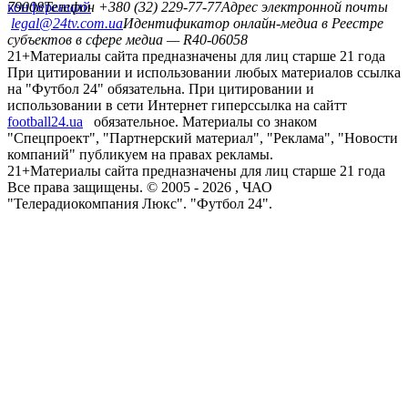
конференций
79008
Телефон +380 (32) 229-77-77
Адрес электронной почты
legal@24tv.com.ua
Идентификатор онлайн-медиа в Реестре
субъектов в сфере медиа — R40-06058
21+
Материалы сайта предназначены для лиц старше 21 года
При цитировании и использовании любых материалов ссылка
на "Футбол 24" обязательна. При цитировании и
использовании в сети Интернет гиперссылка на сайтт
football24.ua
обязательное. Материалы со знаком
"Спецпроект", "Партнерский материал", "Реклама", "Новости
компаний" публикуем на правах рекламы.
21+
Материалы сайта предназначены для лиц старше 21 года
Все права защищены. © 2005 -
2026
, ЧАО
"Телерадиокомпания Люкс". "Футбол 24".