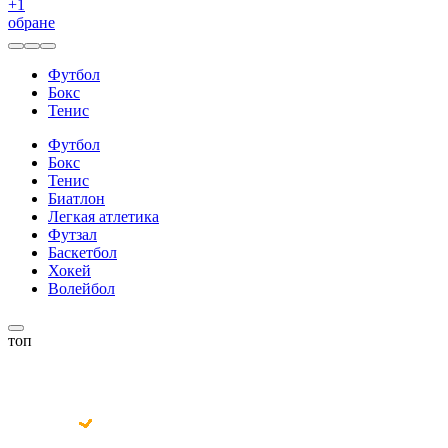
+
1
обране
Футбол
Бокс
Тенис
Футбол
Бокс
Тенис
Биатлон
Легкая атлетика
Футзал
Баскетбол
Хокей
Волейбол
топ