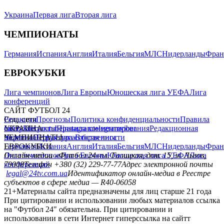
Украина
Первая лига
Вторая лига
ЧЕМПИОНАТЫ
Германия
Испания
Англия
Италия
Бельгия
МЛС
Нидерланды
Фран
ЕВРОКУБКИ
Лига чемпионов
Лига Европы
Юношеская лига УЕФА
Лига
конференций
САЙТ ФУТБОЛ 24
Редакция
Соц. сети
Прогнозы
Политика конфиденциальности
Правила
сайту
facebook
УКРАИНА
Контакты
x
youtube
Правила комментирования
instagram
telegram
viber
Редакционная
политика
Украина
ЧЕМПИОНАТЫ
Первая лига
Структура собственности
Вторая лига
Германия
ЕВРОКУБКИ
Испания
Англия
Италия
Бельгия
МЛС
Нидерланды
Фран
Лига чемпионов
Онлайн-медиа «Футбол 24»
Лига Европы
пл. Галицкая, дом. 15, м. Львов,
Юношеская лига УЕФА
Лига
конференций
79008
Телефон +380 (32) 229-77-77
Адрес электронной почты
legal@24tv.com.ua
Идентификатор онлайн-медиа в Реестре
субъектов в сфере медиа — R40-06058
21+
Материалы сайта предназначены для лиц старше 21 года
При цитировании и использовании любых материалов ссылка
на "Футбол 24" обязательна. При цитировании и
использовании в сети Интернет гиперссылка на сайтт