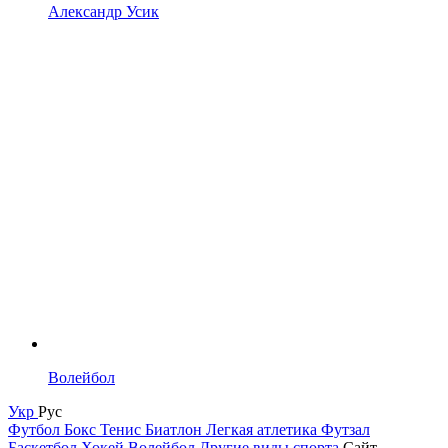
Александр Усик
Волейбол
Укр
Рус
Футбол
Бокс
Тенис
Биатлон
Легкая атлетика
Футзал
Баскетбол
Хокей
Волейбол
Другие виды спорта
Сайт