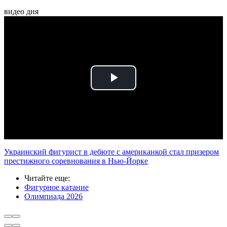
видео дня
Play
Video
Украинский фигурист в дебюте с американкой стал призером
престижного соревнования в Нью-Йорке
Читайте еще
:
Фигурное катание
Олимпиада 2026