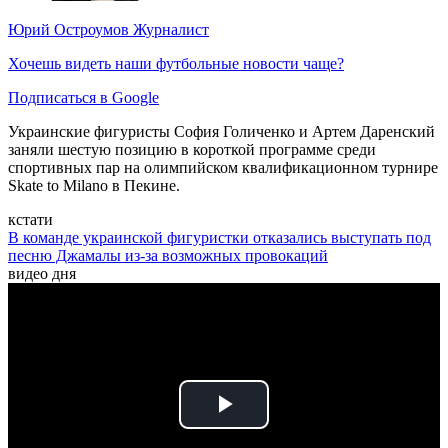
Юрий Остроумов
Журналист
Хочешь видеть наши футбольные новости чаще?
Подписаться в Google
Украинские фигуристы София Голиченко и Артем Даренский
заняли шестую позицию в короткой программе среди
спортивных пар на олимпийском квалификационном турнире
Skate to Milano в Пекине.
кстати
В команде украинской фигуристки отказались выступать под
песню Джамалы из-за возможных провокаций
видео дня
Play