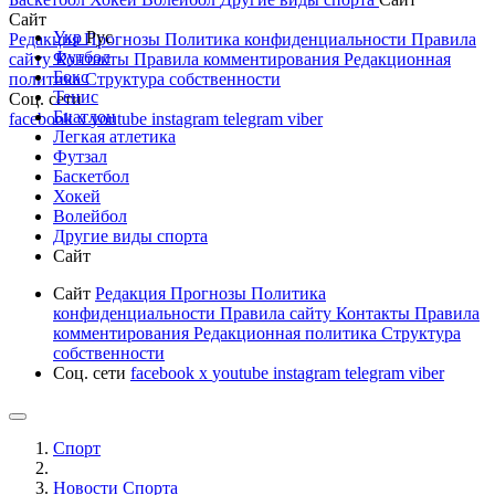
Сайт
Укр
Рус
Редакция
Прогнозы
Политика конфиденциальности
Правила
Футбол
сайту
Контакты
Правила комментирования
Редакционная
Бокс
политика
Структура собственности
Тенис
Соц. сети
Биатлон
facebook
x
youtube
instagram
telegram
viber
Легкая атлетика
Футзал
Баскетбол
Хокей
Волейбол
Другие виды спорта
Сайт
Сайт
Редакция
Прогнозы
Политика
конфиденциальности
Правила сайту
Контакты
Правила
комментирования
Редакционная политика
Структура
собственности
Соц. сети
facebook
x
youtube
instagram
telegram
viber
Спорт
Новости Cпорта