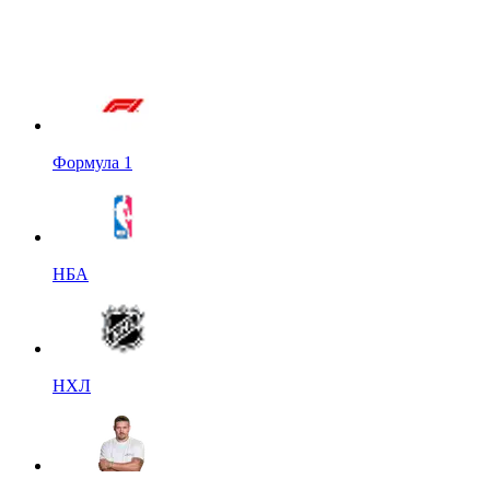
Формула 1
НБА
НХЛ