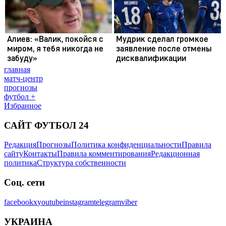
главная
матч-центр
прогнозы
футбол +
Избранное
САЙТ ФУТБОЛ 24
Редакция
Прогнозы
Политика конфиденциальности
Правила
сайту
Контакты
Правила комментирования
Редакционная
политика
Структура собственности
Соц. сети
facebook
x
youtube
instagram
telegram
viber
УКРАИНА