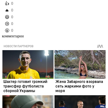
️👍
0
️🔥
0
️😄
0
️😢
0
️🤬
0
комментарии