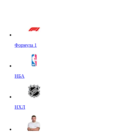
Формула 1
НБА
НХЛ