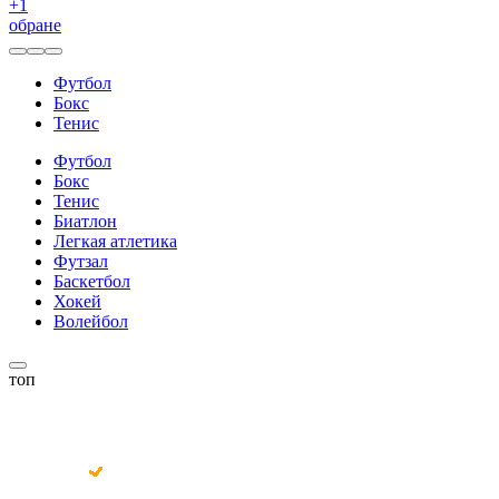
+
1
обране
Футбол
Бокс
Тенис
Футбол
Бокс
Тенис
Биатлон
Легкая атлетика
Футзал
Баскетбол
Хокей
Волейбол
топ