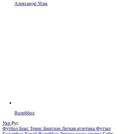
Александр Усик
Волейбол
Укр
Рус
Футбол
Бокс
Тенис
Биатлон
Легкая атлетика
Футзал
Баскетбол
Хокей
Волейбол
Другие виды спорта
Сайт