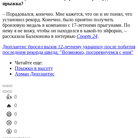
прыжка?
– Порадовался, конечно. Мне кажется, что он и не понял, что
установил рекорд. Конечно, было приятно получить
бронзовую медаль в компании с 17-летними прыгунами. По
нему я не вижу, чтобы он находился в какой-то эйфории, –
рассказала Балахонова в интервью
Спорт 24
.
Дюплантис бросил вызов 12-летнему украинцу после побития
последним рекорда шведа: "Возможно, посоревнуемся с ним"
Читайте еще
:
Прыжки в высоту
Арман Дюплантис
️👍
0
️🔥
0
️😄
0
️😢
0
️🤬
0