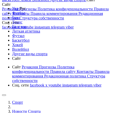
Сайт
Укр
Рус
Редакция
Прогнозы
Политика конфиденциальности
Правила
Футбол
сайту
Контакты
Правила комментирования
Редакционная
Бокс
политика
Структура собственности
Тенис
Соц. сети
Биатлон
facebook
x
youtube
instagram
telegram
viber
Легкая атлетика
Футзал
Баскетбол
Хокей
Волейбол
Другие виды спорта
Сайт
Сайт
Редакция
Прогнозы
Политика
конфиденциальности
Правила сайту
Контакты
Правила
комментирования
Редакционная политика
Структура
собственности
Соц. сети
facebook
x
youtube
instagram
telegram
viber
Спорт
Новости Cпорта