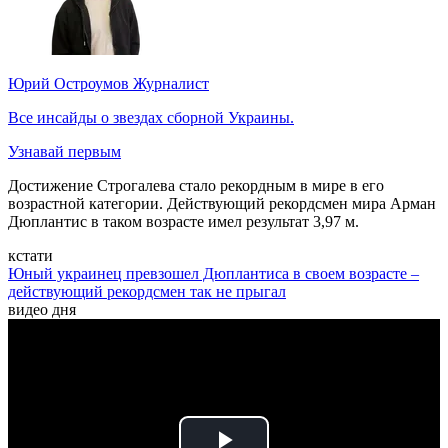
Юрий Остроумов
Журналист
Все инсайды о звездах сборной Украины.
Узнавай первым
Достижение Строгалева стало рекордным в мире в его
возрастной категории. Действующий рекордсмен мира Арман
Дюплантис в таком возрасте имел результат 3,97 м.
кстати
Юный украинец превзошел Дюплантиса в своем возрасте –
действующий рекордсмен так не прыгал
видео дня