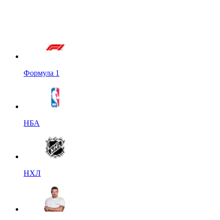
Формула 1
НБА
НХЛ