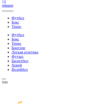
+
1
обране
Футбол
Бокс
Тенис
Футбол
Бокс
Тенис
Биатлон
Легкая атлетика
Футзал
Баскетбол
Хокей
Волейбол
топ