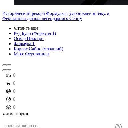
Исторический рекорд Формулы-1 установлен в Баку, а
Ферстаппен догнал легендарного Сенну
Читайте еще
:
Ред Булл (Формула-1)
Оскар Пиастри
Формула 1
Карлос Сайнс (младший)
Макс Ферстаппен
️👍
0
️🔥
0
️😄
0
️😢
0
️🤬
0
комментарии