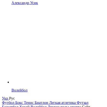
Александр Усик
Волейбол
Укр
Рус
Футбол
Бокс
Тенис
Биатлон
Легкая атлетика
Футзал
Баскетбол
Хокей
Волейбол
Другие виды спорта
Сайт