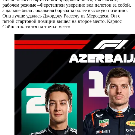
рабочем режиме –Ферстаппен уверенно вел пелотон за собой,
а дальше была локальная борьба за более высокую позицию.
Она лучше удалась Джорджу Расселу из Мерседеса. Он с
пятой стартовой позиции вышел на второе место. Карлос
Сайнс откатился на третье место.