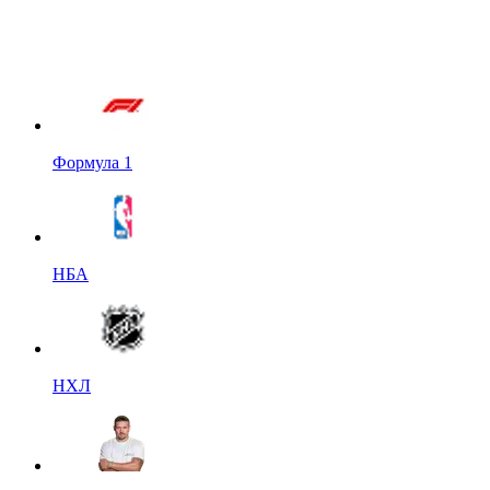
Формула 1
НБА
НХЛ