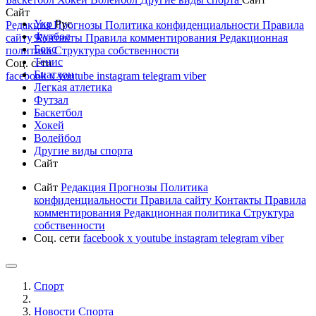
Сайт
Укр
Рус
Редакция
Прогнозы
Политика конфиденциальности
Правила
Футбол
сайту
Контакты
Правила комментирования
Редакционная
Бокс
политика
Структура собственности
Тенис
Соц. сети
Биатлон
facebook
x
youtube
instagram
telegram
viber
Легкая атлетика
Футзал
Баскетбол
Хокей
Волейбол
Другие виды спорта
Сайт
Сайт
Редакция
Прогнозы
Политика
конфиденциальности
Правила сайту
Контакты
Правила
комментирования
Редакционная политика
Структура
собственности
Соц. сети
facebook
x
youtube
instagram
telegram
viber
Спорт
Новости Cпорта