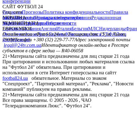
конференций
САЙТ ФУТБОЛ 24
Редакция
Соц. сети
Прогнозы
Политика конфиденциальности
Правила
сайту
facebook
УКРАИНА
Контакты
x
youtube
Правила комментирования
instagram
telegram
viber
Редакционная
политика
Украина
ЧЕМПИОНАТЫ
Первая лига
Структура собственности
Вторая лига
Германия
ЕВРОКУБКИ
Испания
Англия
Италия
Бельгия
МЛС
Нидерланды
Фран
Лига чемпионов
Онлайн-медиа «Футбол 24»
Лига Европы
пл. Галицкая, дом. 15, м. Львов,
Юношеская лига УЕФА
Лига
конференций
79008
Телефон +380 (32) 229-77-77
Адрес электронной почты
legal@24tv.com.ua
Идентификатор онлайн-медиа в Реестре
субъектов в сфере медиа — R40-06058
21+
Материалы сайта предназначены для лиц старше 21 года
При цитировании и использовании любых материалов ссылка
на "Футбол 24" обязательна. При цитировании и
использовании в сети Интернет гиперссылка на сайтт
football24.ua
обязательное. Материалы со знаком
"Спецпроект", "Партнерский материал", "Реклама", "Новости
компаний" публикуем на правах рекламы.
21+
Материалы сайта предназначены для лиц старше 21 года
Все права защищены. © 2005 -
2026
, ЧАО
"Телерадиокомпания Люкс". "Футбол 24".