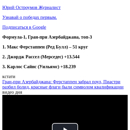
Юрий Остроумов
Журналист
Узнавай о победах первым.
Подписаться в Google
Формула-1, Гран-при Азербайджана, топ-3
1. Макс Ферстаппен (Ред Булл) – 51 круг
2. Джордж Рассел (Мерседес) +13.544
3. Карлос Сайнс (Уильямс) +18.239
кстати
Гран-при Азербайджана: Ферстаппен забрал поул, Пиастри
разбил болид, красные флаги были символом квалификации
видео дня