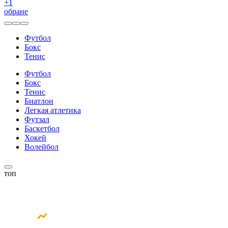
+
1
обране
Футбол
Бокс
Тенис
Футбол
Бокс
Тенис
Биатлон
Легкая атлетика
Футзал
Баскетбол
Хокей
Волейбол
топ