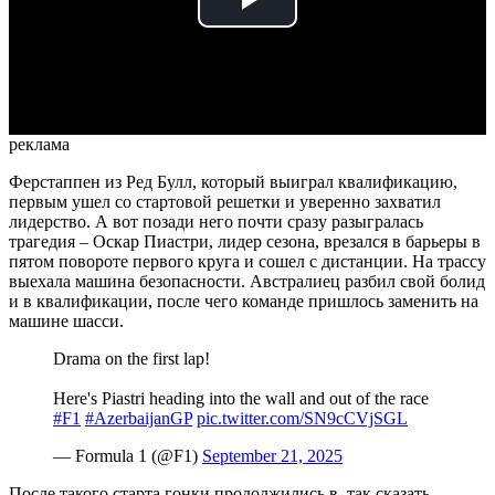
Play
Video
реклама
Ферстаппен из Ред Булл, который выиграл квалификацию,
первым ушел со стартовой решетки и уверенно захватил
лидерство. А вот позади него почти сразу разыгралась
трагедия – Оскар Пиастри, лидер сезона, врезался в барьеры в
пятом повороте первого круга и сошел с дистанции. На трассу
выехала машина безопасности. Австралиец разбил свой болид
и в квалификации, после чего команде пришлось заменить на
машине шасси.
Drama on the first lap!
Here's Piastri heading into the wall and out of the race
#F1
#AzerbaijanGP
pic.twitter.com/SN9cCVjSGL
— Formula 1 (@F1)
September 21, 2025
После такого старта гонки продолжились в, так сказать,