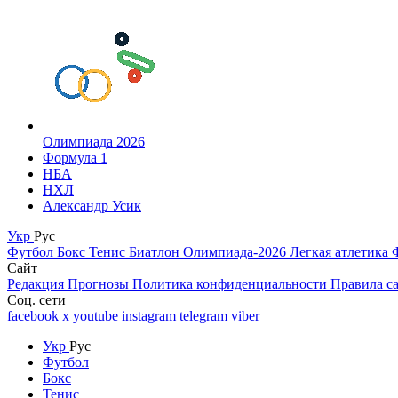
Олимпиада 2026
Формула 1
НБА
НХЛ
Александр Усик
Укр
Рус
Футбол
Бокс
Тенис
Биатлон
Олимпиада-2026
Легкая атлетика
Сайт
Редакция
Прогнозы
Политика конфиденциальности
Правила с
Соц. сети
facebook
x
youtube
instagram
telegram
viber
Укр
Рус
Футбол
Бокс
Тенис