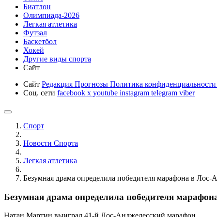
Биатлон
Олимпиада-2026
Легкая атлетика
Футзал
Баскетбол
Хокей
Другие виды спорта
Сайт
Сайт
Редакция
Прогнозы
Политика конфиденциальност
Соц. сети
facebook
x
youtube
instagram
telegram
viber
Спорт
Новости Cпорта
Легкая атлетика
Безумная драма определила победителя марафона в Лос-
Безумная драма определила победителя марафон
Натан Мартин выиграл 41-й Лос-Анджелесский марафон.