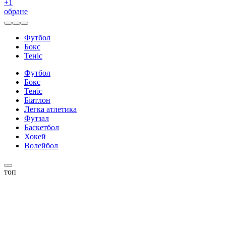
+
1
обране
Футбол
Бокс
Теніс
Футбол
Бокс
Теніс
Біатлон
Легка атлетика
Футзал
Баскетбол
Хокей
Волейбол
топ