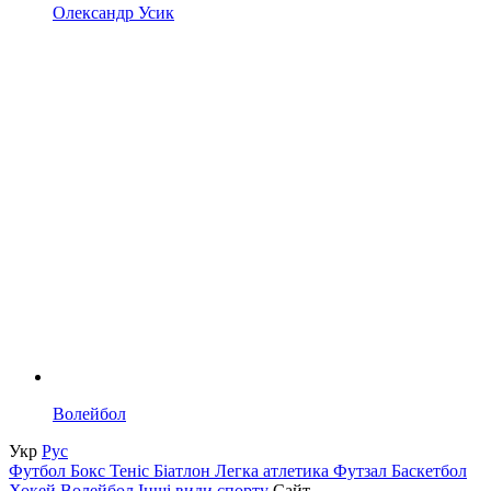
Олександр Усик
Волейбол
Укр
Рус
Футбол
Бокс
Теніс
Біатлон
Легка атлетика
Футзал
Баскетбол
Хокей
Волейбол
Інші види спорту
Сайт