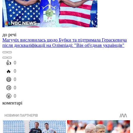
до речі
Магучіх висловилась щодо Бубки та підтримала Гераскевича
після дискваліфікації на Олімпіаді: "Він об'єднав українців"
️👍
0
️🔥
0
️😄
0
️😢
0
️🤬
0
коментарі