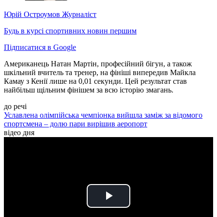
Юрій Остроумов
Журналіст
Будь в курсі спортивних новин першим
Підписатися в Google
Американець Натан Мартін, професійний бігун, а також
шкільний вчитель та тренер, на фініші випередив Майкла
Камау з Кенії лише на 0,01 секунди. Цей результат став
найбільш щільним фінішем за всю історію змагань.
до речі
Уславлена олімпійська чемпіонка вийшла заміж за відомого
спортсмена – долю пари вирішив аеропорт
відео дня
Play