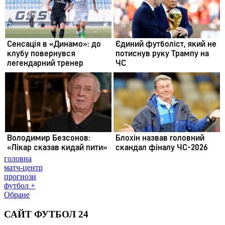
головна
матч-центр
прогнози
футбол +
Обране
САЙТ ФУТБОЛ 24