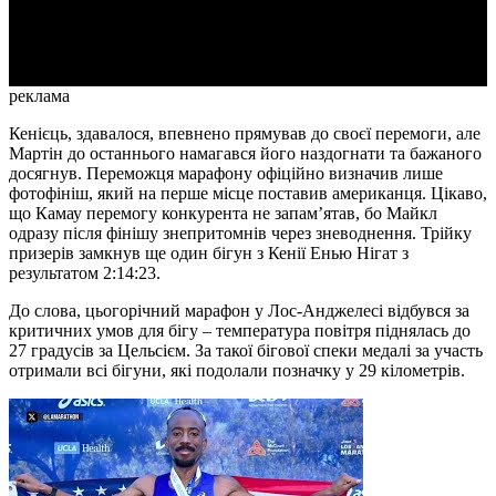
Video
реклама
Кенієць, здавалося, впевнено прямував до своєї перемоги, але
Мартін до останнього намагався його наздогнати та бажаного
досягнув. Переможця марафону офіційно визначив лише
фотофініш, який на перше місце поставив американця. Цікаво,
що Камау перемогу конкурента не запам’ятав, бо Майкл
одразу після фінішу знепритомнів через зневоднення. Трійку
призерів замкнув ще один бігун з Кенії Енью Нігат з
результатом 2:14:23.
До слова, цьогорічний марафон у Лос-Анджелесі відбувся за
критичних умов для бігу – температура повітря піднялась до
27 градусів за Цельсієм. За такої бігової спеки медалі за участь
отримали всі бігуни, які подолали позначку у 29 кілометрів.