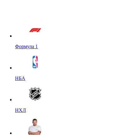
Формула 1
НБА
НХЛ