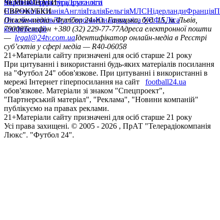
політика
Україна
ЧЕМПІОНАТИ
Перша ліга
Структура власності
Друга ліга
Німеччина
ЄВРОКУБКИ
Іспанія
Англія
Італія
Бельгія
МЛС
Нідерланди
Франція
П
Ліга чемпіонів
Онлайн-медіа «Футбол 24»
Ліга Європи
Юнацька ліга УЄФА
пл. Галицька, буд. 15, м. Львів,
Ліга
конференцій
79008
Телефон +380 (32) 229-77-77
Адреса електронної пошти
—
legal@24tv.com.ua
Ідентифікатор онлайн-медіа в Реєстрі
суб’єктів у сфері медіа — R40-06058
21+
Матеріали сайту призначені для осіб старше 21 року
При цитуванні і використанні будь-яких матеріалів посилання
на "Футбол 24" обов'язкове. При цитуванні і використанні в
мережі Інтернет гіперпосилання на сайт
football24.ua
обов'язкове. Матеріали зі знаком "Спецпроект",
"Партнерський матеріал", "Реклама", "Новини компаній"
публікуємо на правах реклами.
21+
Матеріали сайту призначені для осіб старше 21 року
Усi права захищенi. © 2005 -
2026
, ПрАТ "Телерадіокомпанія
Люкс". "Футбол 24".