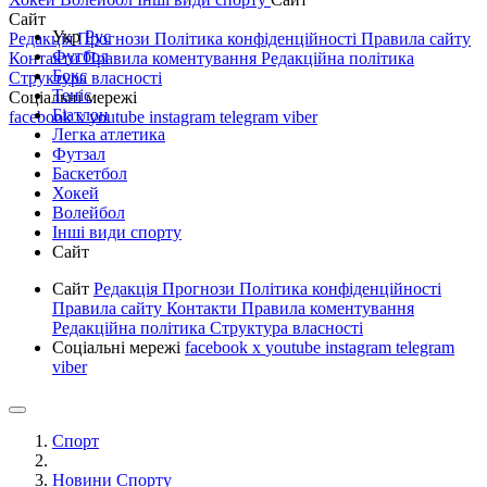
Сайт
Укр
Рус
Редакція
Прогнози
Політика конфіденційності
Правила сайту
Футбол
Контакти
Правила коментування
Редакційна політика
Бокс
Структура власності
Теніс
Соціальні мережі
Біатлон
facebook
x
youtube
instagram
telegram
viber
Легка атлетика
Футзал
Баскетбол
Хокей
Волейбол
Інші види спорту
Сайт
Сайт
Редакція
Прогнози
Політика конфіденційності
Правила сайту
Контакти
Правила коментування
Редакційна політика
Структура власності
Соціальні мережі
facebook
x
youtube
instagram
telegram
viber
Спорт
Новини Спорту