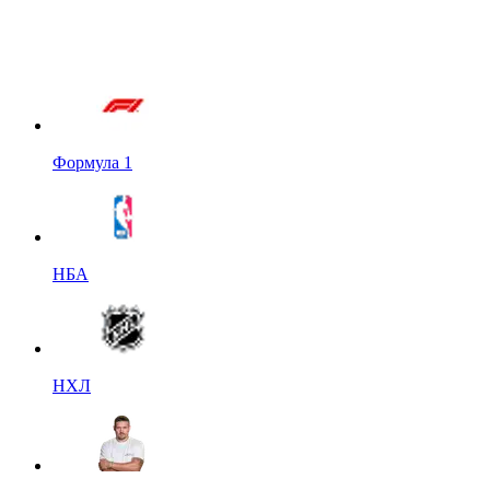
Формула 1
НБА
НХЛ