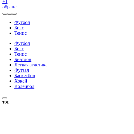
+
1
обране
Футбол
Бокс
Тенис
Футбол
Бокс
Тенис
Биатлон
Легкая атлетика
Футзал
Баскетбол
Хокей
Волейбол
топ