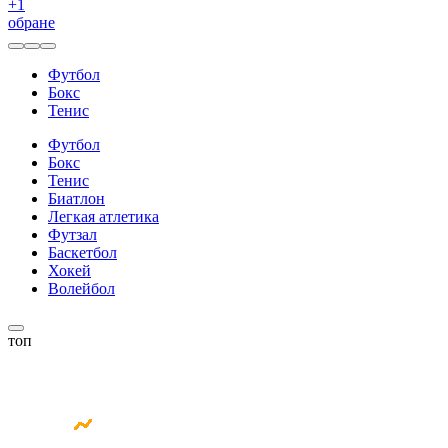
+
1
обране
Футбол
Бокс
Тенис
Футбол
Бокс
Тенис
Биатлон
Легкая атлетика
Футзал
Баскетбол
Хокей
Волейбол
топ