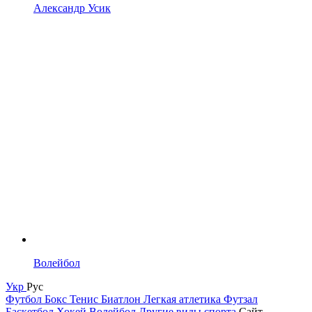
Александр Усик
Волейбол
Укр
Рус
Футбол
Бокс
Тенис
Биатлон
Легкая атлетика
Футзал
Баскетбол
Хокей
Волейбол
Другие виды спорта
Сайт