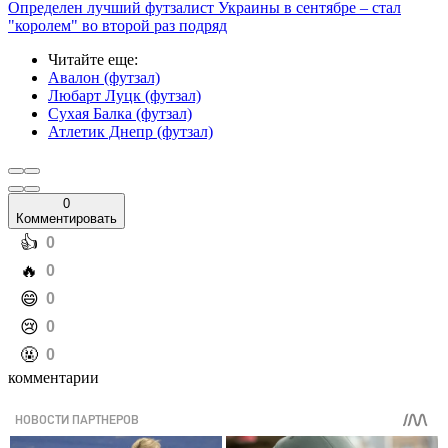
Определен лучший футзалист Украины в сентябре – стал
"королем" во второй раз подряд
Читайте еще
:
Авалон (футзал)
Любарт Луцк (футзал)
Сухая Балка (футзал)
Атлетик Днепр (футзал)
0
Комментировать
️👍
0
️🔥
0
️😄
0
️😢
0
️🤬
0
комментарии