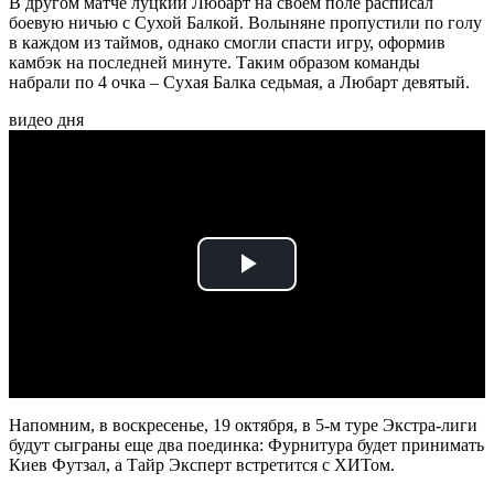
В другом матче луцкий Любарт на своем поле расписал
боевую ничью с Сухой Балкой. Волыняне пропустили по голу
в каждом из таймов, однако смогли спасти игру, оформив
камбэк на последней минуте. Таким образом команды
набрали по 4 очка – Сухая Балка седьмая, а Любарт девятый.
видео дня
Play
Video
Напомним, в воскресенье, 19 октября, в 5-м туре Экстра-лиги
будут сыграны еще два поединка: Фурнитура будет принимать
Киев Футзал, а Тайр Эксперт встретится с ХИТом.