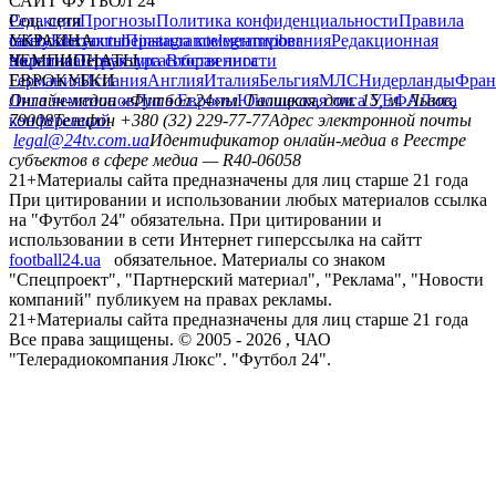
САЙТ ФУТБОЛ 24
Редакция
Соц. сети
Прогнозы
Политика конфиденциальности
Правила
сайту
facebook
УКРАИНА
Контакты
x
youtube
Правила комментирования
instagram
telegram
viber
Редакционная
политика
Украина
ЧЕМПИОНАТЫ
Первая лига
Структура собственности
Вторая лига
Германия
ЕВРОКУБКИ
Испания
Англия
Италия
Бельгия
МЛС
Нидерланды
Фран
Лига чемпионов
Онлайн-медиа «Футбол 24»
Лига Европы
пл. Галицкая, дом. 15, м. Львов,
Юношеская лига УЕФА
Лига
конференций
79008
Телефон +380 (32) 229-77-77
Адрес электронной почты
legal@24tv.com.ua
Идентификатор онлайн-медиа в Реестре
субъектов в сфере медиа — R40-06058
21+
Материалы сайта предназначены для лиц старше 21 года
При цитировании и использовании любых материалов ссылка
на "Футбол 24" обязательна. При цитировании и
использовании в сети Интернет гиперссылка на сайтт
football24.ua
обязательное. Материалы со знаком
"Спецпроект", "Партнерский материал", "Реклама", "Новости
компаний" публикуем на правах рекламы.
21+
Материалы сайта предназначены для лиц старше 21 года
Все права защищены. © 2005 -
2026
, ЧАО
"Телерадиокомпания Люкс". "Футбол 24".