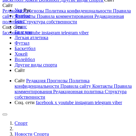
Сайт
Укр
Рус
Редакция
Прогнозы
Политика конфиденциальности
Правила
Футбол
сайту
Контакты
Правила комментирования
Редакционная
Бокс
политика
Структура собственности
Тенис
Соц. сети
Биатлон
facebook
x
youtube
instagram
telegram
viber
Легкая атлетика
Футзал
Баскетбол
Хокей
Волейбол
Другие виды спорта
Сайт
Сайт
Редакция
Прогнозы
Политика
конфиденциальности
Правила сайту
Контакты
Правила
комментирования
Редакционная политика
Структура
собственности
Соц. сети
facebook
x
youtube
instagram
telegram
viber
Спорт
Новости Cпорта