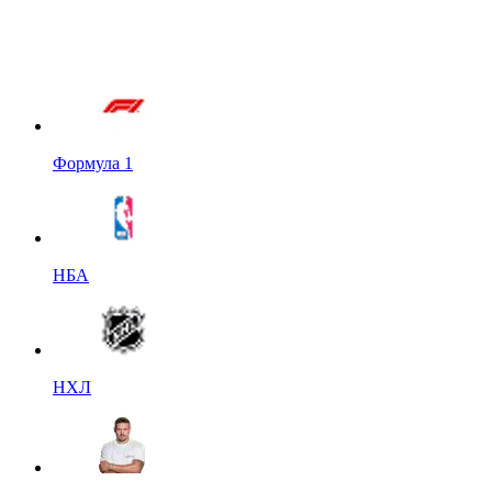
Формула 1
НБА
НХЛ