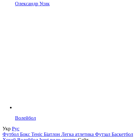
Олександр Усик
Волейбол
Укр
Рус
Футбол
Бокс
Теніс
Біатлон
Легка атлетика
Футзал
Баскетбол
Хокей
Волейбол
Інші види спорту
Сайт