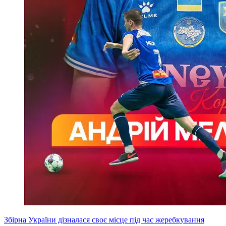
Збірна України дізналася своє місце під час жеребкування