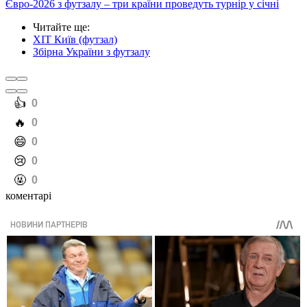
Євро-2026 з футзалу – три країни проведуть турнір у січні
Читайте ще
:
ХІТ Київ (футзал)
Збірна України з футзалу
️👍
0
️🔥
0
️😄
0
️😢
0
️🤬
0
коментарі