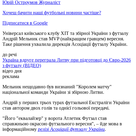
Юрій Остроумов
Журналіст
Хочеш бачити наші футбольні новини частіше?
Підписатися в Google
Універсал київського клубу ХІТ та збірної України з футзалу
Андрій Мельник став MVP (найкращим гравцем) вересня.
Таке рішення ухвалила дирекція Асоціації футзалу України.
до речі
Україна вдруге переграла Литву при підготовці до Євро-2026
з футзалу (ВІДЕО)
відео дня
реклама
Мельник нещодавно був визнаний "Королем матчу"
національної команди України зі збірною Литви.
Андрій у перших трьох турах футзальної Екстраліги України
став автором двох голів та однієї гольової передачі.
"Його "еквалайзер" у ворота Атлетик Футзал став
справжньою окрасою футзального вересня", – йде мова в
інформаційному
релізі Асоціації футзалу України
.