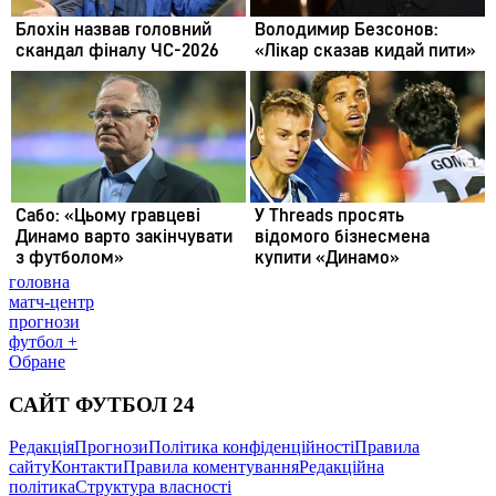
головна
матч-центр
прогнози
футбол +
Обране
САЙТ ФУТБОЛ 24
Редакція
Прогнози
Політика конфіденційності
Правила
сайту
Контакти
Правила коментування
Редакційна
політика
Структура власності