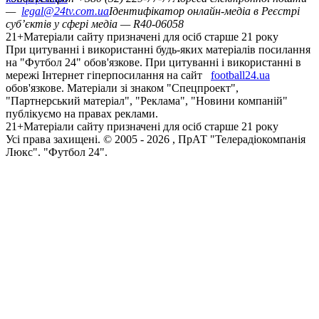
—
legal@24tv.com.ua
Ідентифікатор онлайн-медіа в Реєстрі
суб’єктів у сфері медіа — R40-06058
21+
Матеріали сайту призначені для осіб старше 21 року
При цитуванні і використанні будь-яких матеріалів посилання
на "Футбол 24" обов'язкове. При цитуванні і використанні в
мережі Інтернет гіперпосилання на сайт
football24.ua
обов'язкове. Матеріали зі знаком "Спецпроект",
"Партнерський матеріал", "Реклама", "Новини компаній"
публікуємо на правах реклами.
21+
Матеріали сайту призначені для осіб старше 21 року
Усi права захищенi. © 2005 -
2026
, ПрАТ "Телерадіокомпанія
Люкс". "Футбол 24".