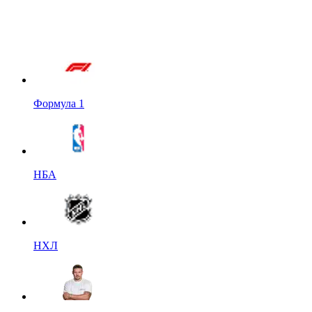
Формула 1
НБА
НХЛ