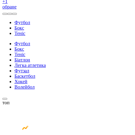
+
1
обране
Футбол
Бокс
Теніс
Футбол
Бокс
Теніс
Біатлон
Легка атлетика
Футзал
Баскетбол
Хокей
Волейбол
топ