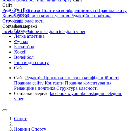
Сайт
Укр
Рус
Редакція
Прогнози
Політика конфіденційності
Правила сайту
Футбол
Контакти
Правила коментування
Редакційна політика
Бокс
Структура власності
Теніс
Соціальні мережі
Біатлон
facebook
x
youtube
instagram
telegram
viber
Легка атлетика
Футзал
Баскетбол
Хокей
Волейбол
Інші види спорту
Сайт
Сайт
Редакція
Прогнози
Політика конфіденційності
Правила сайту
Контакти
Правила коментування
Редакційна політика
Структура власності
Соціальні мережі
facebook
x
youtube
instagram
telegram
viber
Спорт
Новини Спорту