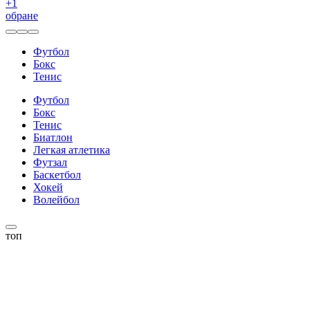
+
1
обране
Футбол
Бокс
Тенис
Футбол
Бокс
Тенис
Биатлон
Легкая атлетика
Футзал
Баскетбол
Хокей
Волейбол
топ