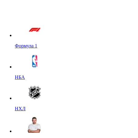
Формула 1
НБА
НХЛ