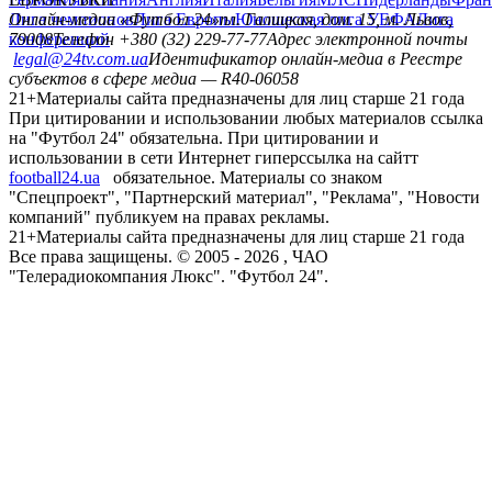
Лига чемпионов
Онлайн-медиа «Футбол 24»
Лига Европы
пл. Галицкая, дом. 15, м. Львов,
Юношеская лига УЕФА
Лига
конференций
79008
Телефон +380 (32) 229-77-77
Адрес электронной почты
legal@24tv.com.ua
Идентификатор онлайн-медиа в Реестре
субъектов в сфере медиа — R40-06058
21+
Материалы сайта предназначены для лиц старше 21 года
При цитировании и использовании любых материалов ссылка
на "Футбол 24" обязательна. При цитировании и
использовании в сети Интернет гиперссылка на сайтт
football24.ua
обязательное. Материалы со знаком
"Спецпроект", "Партнерский материал", "Реклама", "Новости
компаний" публикуем на правах рекламы.
21+
Материалы сайта предназначены для лиц старше 21 года
Все права защищены. © 2005 -
2026
, ЧАО
"Телерадиокомпания Люкс". "Футбол 24".