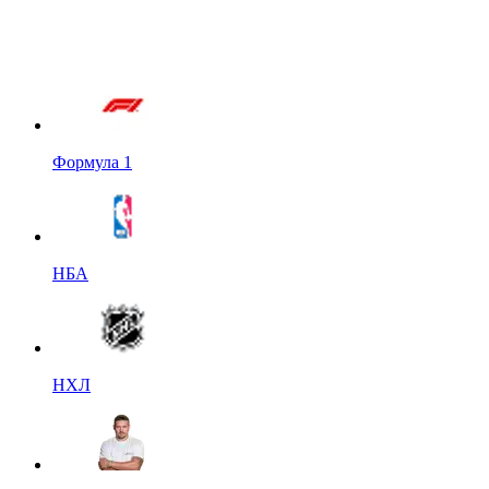
Формула 1
НБА
НХЛ