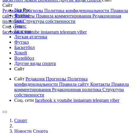
Сайт
Укр
Рус
Редакция
Прогнозы
Политика конфиденциальности
Правила
Футбол
сайту
Контакты
Правила комментирования
Редакционная
Бокс
политика
Структура собственности
Тенис
Соц. сети
Биатлон
facebook
x
youtube
instagram
telegram
viber
Легкая атлетика
Футзал
Баскетбол
Хокей
Волейбол
Другие виды спорта
Сайт
Сайт
Редакция
Прогнозы
Политика
конфиденциальности
Правила сайту
Контакты
Правила
комментирования
Редакционная политика
Структура
собственности
Соц. сети
facebook
x
youtube
instagram
telegram
viber
Спорт
Новости Cпорта