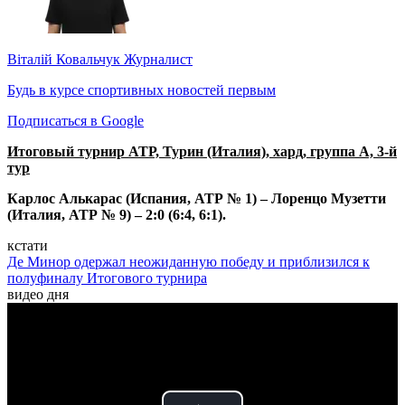
Віталій Ковальчук
Журналист
Будь в курсе спортивных новостей первым
Подписаться в Google
Итоговый турнир АТР, Турин (Италия), хард, группа А, 3-й
тур
Карлос Алькарас (Испания, АТР № 1) – Лоренцо Музетти
(Италия, АТР № 9) – 2:0 (6:4, 6:1).
кстати
Де Минор одержал неожиданную победу и приблизился к
полуфиналу Итогового турнира
видео дня