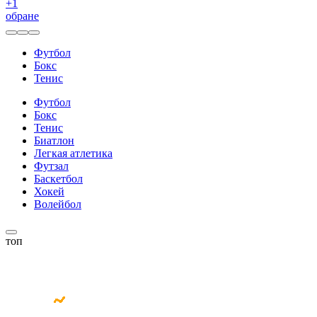
+
1
обране
Футбол
Бокс
Тенис
Футбол
Бокс
Тенис
Биатлон
Легкая атлетика
Футзал
Баскетбол
Хокей
Волейбол
топ