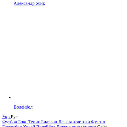
Александр Усик
Волейбол
Укр
Рус
Футбол
Бокс
Тенис
Биатлон
Легкая атлетика
Футзал
Баскетбол
Хокей
Волейбол
Другие виды спорта
Сайт