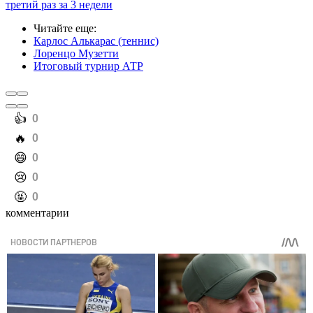
третий раз за 3 недели
Читайте еще
:
Карлос Алькарас (теннис)
Лоренцо Музетти
Итоговый турнир АТР
️👍
0
️🔥
0
️😄
0
️😢
0
️🤬
0
комментарии