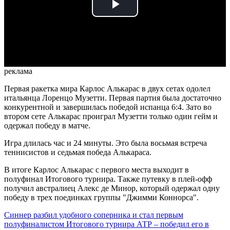
Play
Video
реклама
Первая ракетка мира Карлос Алькарас в двух сетах одолел
итальянца Лоренцо Музетти. Первая партия была достаточно
конкурентной и завершилась победой испанца 6:4. Зато во
втором сете Алькарас проиграл Музетти только один гейм и
одержал победу в матче.
Игра длилась час и 24 минуты. Это была восьмая встреча
теннисистов и седьмая победа Алькараса.
В итоге Карлос Алькарас с первого места выходит в
полуфинал Итогового турнира. Также путевку в плей-офф
получил австралиец Алекс де Минор, который одержал одну
победу в трех поединках группы "Джимми Коннорса".
Синнер разбил удобного соперника и стал первым
полуфиналистом Итогового турнира АТР – победил его в