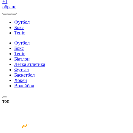
+
1
обране
Футбол
Бокс
Теніс
Футбол
Бокс
Теніс
Біатлон
Легка атлетика
Футзал
Баскетбол
Хокей
Волейбол
топ