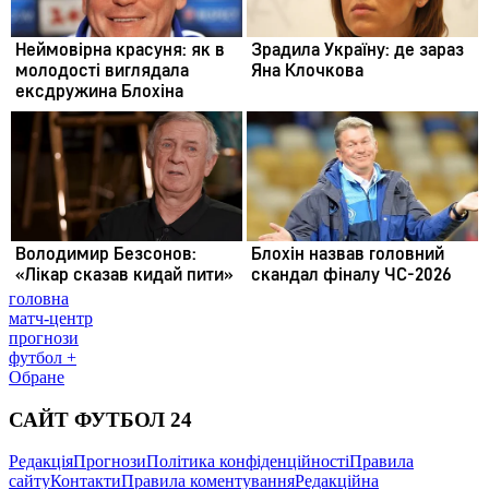
головна
матч-центр
прогнози
футбол +
Обране
САЙТ ФУТБОЛ 24
Редакція
Прогнози
Політика конфіденційності
Правила
сайту
Контакти
Правила коментування
Редакційна