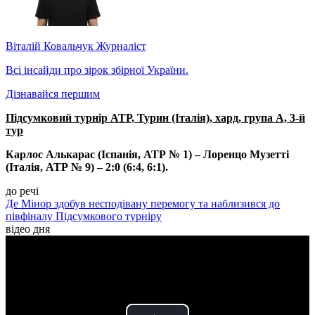
Віталій Ковальчук
Журналіст
Всі інсайди про зірок збірної України.
Дізнавайся першим
Підсумковий турнір АТР, Турин (Італія), хард, група А, 3-й
тур
Карлос Алькарас (Іспанія, АТР № 1) – Лоренцо Музетті
(Італія, АТР № 9) – 2:0 (6:4, 6:1).
до речі
Де Мінор здобув несподівану перемогу та наблизився до
півфіналу Підсумкового турніру
відео дня