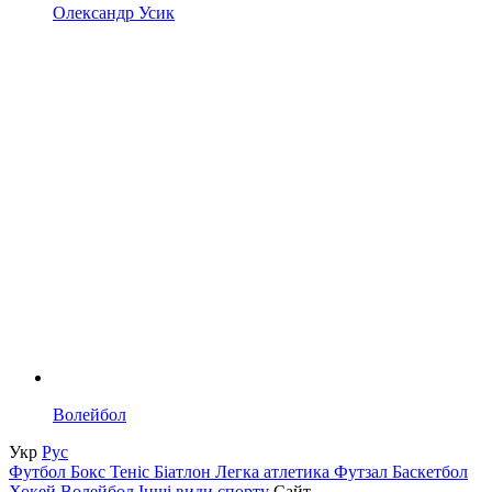
Олександр Усик
Волейбол
Укр
Рус
Футбол
Бокс
Теніс
Біатлон
Легка атлетика
Футзал
Баскетбол
Хокей
Волейбол
Інші види спорту
Сайт