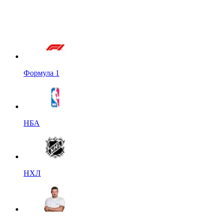
Формула 1
НБА
НХЛ