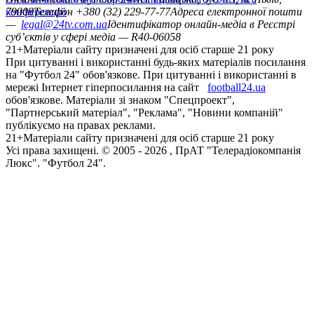
конференцій
79008
Телефон +380 (32) 229-77-77
Адреса електронної пошти
—
legal@24tv.com.ua
Ідентифікатор онлайн-медіа в Реєстрі
суб’єктів у сфері медіа — R40-06058
21+
Матеріали сайту призначені для осіб старше 21 року
При цитуванні і використанні будь-яких матеріалів посилання
на "Футбол 24" обов'язкове. При цитуванні і використанні в
мережі Інтернет гіперпосилання на сайт
football24.ua
обов'язкове. Матеріали зі знаком "Спецпроект",
"Партнерський матеріал", "Реклама", "Новини компаній"
публікуємо на правах реклами.
21+
Матеріали сайту призначені для осіб старше 21 року
Усi права захищенi. © 2005 -
2026
, ПрАТ "Телерадіокомпанія
Люкс". "Футбол 24".