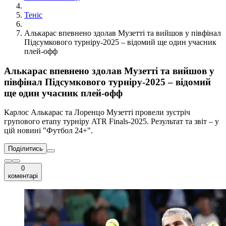
Теніс
Алькарас впевнено здолав Музетті та вийшов у півфінал
Підсумкового турніру-2025 – відомий ще один учасник
плей-офф
Алькарас впевнено здолав Музетті та вийшов у
півфінал Підсумкового турніру-2025 – відомий
ще один учасник плей-офф
Карлос Алькарас та Лоренцо Музетті провели зустріч
групового етапу турніру ATR Finals-2025. Результат та звіт – у
цій новині "Футбол 24+".
Поділитись
0
коментарі