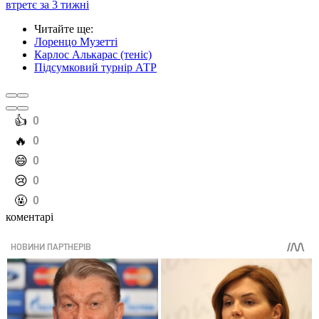
втретє за 3 тижні
Читайте ще
:
Лоренцо Музетті
Карлос Алькарас (теніс)
Підсумковий турнір АТР
️👍
0
️🔥
0
️😄
0
️😢
0
️🤬
0
коментарі