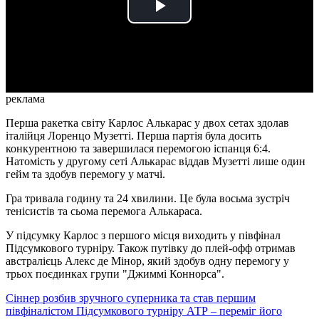
Play
Video
реклама
Перша ракетка світу Карлос Алькарас у двох сетах здолав
італійця Лоренцо Музетті. Перша партія була досить
конкурентною та завершилася перемогою іспанця 6:4.
Натомість у другому сеті Алькарас віддав Музетті лише один
гейм та здобув перемогу у матчі.
Гра тривала годину та 24 хвилини. Це була восьма зустріч
тенісистів та сьома перемога Алькараса.
У підсумку Карлос з першого місця виходить у півфінал
Підсумкового турніру. Також путівку до плей-офф отримав
австралієць Алекс де Мінор, який здобув одну перемогу у
трьох поєдинках групи "Джиммі Коннорса".
Сіннер розбив зручного суперника та став першим
півфіналістом Підсумкового турніру АТР – переміг його