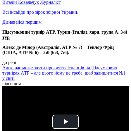
Віталій Ковальчук
Журналіст
Всі інсайди про зірок збірної України.
Дізнавайся першим
Підсумковий турнір АТР, Турин (Італія), хард, група А, 3-й
тур
Алекс де Мінор (Австралія, АТР № 7) – Тейлор Фріц
(США, АТР № 6) – 2:0 (6:3, 7:6).
до речі
Алькарас може зняти прокляття іспанців на Підсумкових
турнірах АТР – але цього йому не треба, щоб залишитися №1
у світі
відео дня
Play