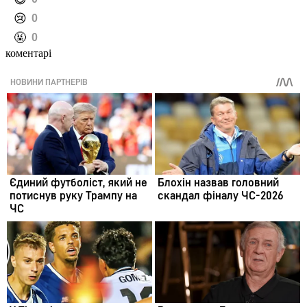
️😢
0
️🤬
0
коментарі