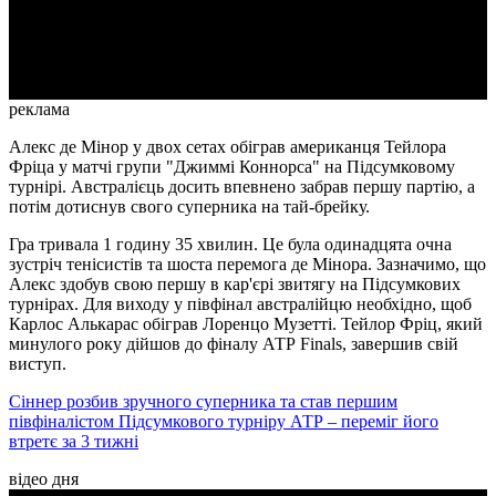
Video
реклама
Алекс де Мінор у двох сетах обіграв американця Тейлора
Фріца у матчі групи "Джиммі Коннорса" на Підсумковому
турнірі. Австралієць досить впевнено забрав першу партію, а
потім дотиснув свого суперника на тай-брейку.
Гра тривала 1 годину 35 хвилин. Це була одинадцята очна
зустріч тенісистів та шоста перемога де Мінора. Зазначимо, що
Алекс здобув свою першу в кар'єрі звитягу на Підсумкових
турнірах. Для виходу у півфінал австралійцю необхідно, щоб
Карлос Алькарас обіграв Лоренцо Музетті. Тейлор Фріц, який
минулого року дійшов до фіналу АТР Finals, завершив свій
виступ.
Сіннер розбив зручного суперника та став першим
півфіналістом Підсумкового турніру АТР – переміг його
втретє за 3 тижні
відео дня