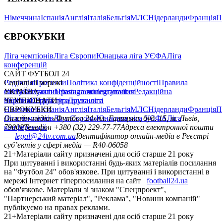
Німеччина
Іспанія
Англія
Італія
Бельгія
МЛС
Нідерланди
Франція
П
ЄВРОКУБКИ
Ліга чемпіонів
Ліга Європи
Юнацька ліга УЄФА
Ліга
конференцій
САЙТ ФУТБОЛ 24
Редакція
Соціальні мережі
Прогнози
Політика конфіденційності
Правила
сайту
facebook
УКРАЇНА
Контакти
x
youtube
Правила коментування
instagram
telegram
viber
Редакційна
політика
Україна
ЧЕМПІОНАТИ
Перша ліга
Структура власності
Друга ліга
Німеччина
ЄВРОКУБКИ
Іспанія
Англія
Італія
Бельгія
МЛС
Нідерланди
Франція
П
Ліга чемпіонів
Онлайн-медіа «Футбол 24»
Ліга Європи
Юнацька ліга УЄФА
пл. Галицька, буд. 15, м. Львів,
Ліга
конференцій
79008
Телефон +380 (32) 229-77-77
Адреса електронної пошти
—
legal@24tv.com.ua
Ідентифікатор онлайн-медіа в Реєстрі
суб’єктів у сфері медіа — R40-06058
21+
Матеріали сайту призначені для осіб старше 21 року
При цитуванні і використанні будь-яких матеріалів посилання
на "Футбол 24" обов'язкове. При цитуванні і використанні в
мережі Інтернет гіперпосилання на сайт
football24.ua
обов'язкове. Матеріали зі знаком "Спецпроект",
"Партнерський матеріал", "Реклама", "Новини компаній"
публікуємо на правах реклами.
21+
Матеріали сайту призначені для осіб старше 21 року