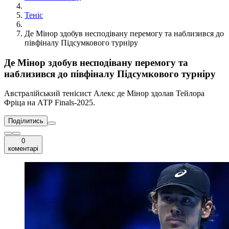
Теніс
Де Мінор здобув несподівану перемогу та наблизився до
півфіналу Підсумкового турніру
Де Мінор здобув несподівану перемогу та
наблизився до півфіналу Підсумкового турніру
Австралійський тенісист Алекс де Мінор здолав Тейлора
Фріца на АТР Finals-2025.
Поділитись
0
коментарі