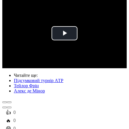
Play
Video
Читайте ще
:
Підсумковий турнір АТР
Тейлор Фріц
Алекс де Мінор
️👍
0
️🔥
0
️😄
0