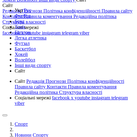
Сайт
Укр
Рус
Редакція
Прогнози
Політика конфіденційності
Правила сайту
Футбол
Контакти
Правила коментування
Редакційна політика
Бокс
Структура власності
Теніс
Соціальні мережі
Біатлон
facebook
x
youtube
instagram
telegram
viber
Легка атлетика
Футзал
Баскетбол
Хокей
Волейбол
Інші види спорту
Сайт
Сайт
Редакція
Прогнози
Політика конфіденційності
Правила сайту
Контакти
Правила коментування
Редакційна політика
Структура власності
Соціальні мережі
facebook
x
youtube
instagram
telegram
viber
Спорт
Новини Спорту