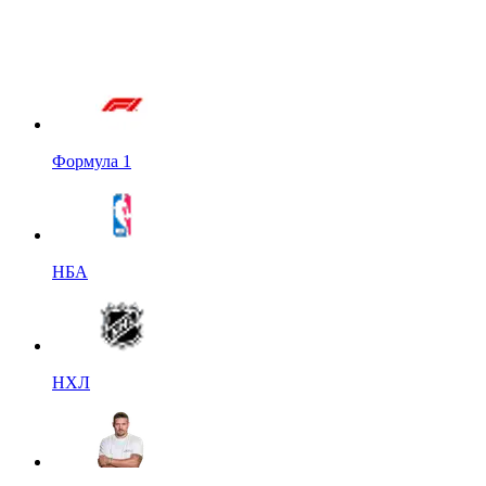
Формула 1
НБА
НХЛ