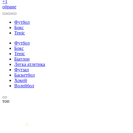
+
1
обране
Футбол
Бокс
Теніс
Футбол
Бокс
Теніс
Біатлон
Легка атлетика
Футзал
Баскетбол
Хокей
Волейбол
топ