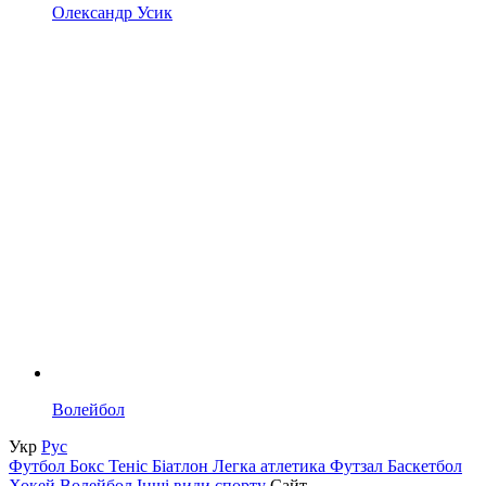
Олександр Усик
Волейбол
Укр
Рус
Футбол
Бокс
Теніс
Біатлон
Легка атлетика
Футзал
Баскетбол
Хокей
Волейбол
Інші види спорту
Сайт