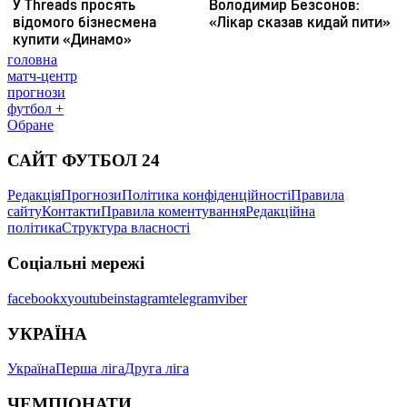
головна
матч-центр
прогнози
футбол +
Обране
САЙТ ФУТБОЛ 24
Редакція
Прогнози
Політика конфіденційності
Правила
сайту
Контакти
Правила коментування
Редакційна
політика
Структура власності
Соціальні мережі
facebook
x
youtube
instagram
telegram
viber
УКРАЇНА
Україна
Перша ліга
Друга ліга
ЧЕМПІОНАТИ