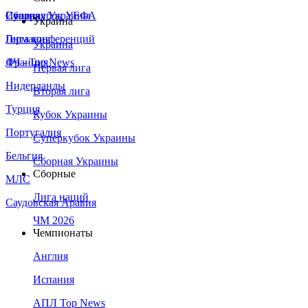
Сборная Украины
Италия
Суперкубок УЕФА
Украина
Германия
Лига конференций
Украина
Франция
ЛЧ - Top News
Первая лига
Нидерланды
Вторая лига
Турция
Кубок Украины
Португалия
Суперкубок Украины
Бельгия
Сборная Украины
Сборные
МЛС
Лига наций
Саудовская Аравия
ЧМ 2026
Чемпионаты
Англия
Испания
АПЛ Top News