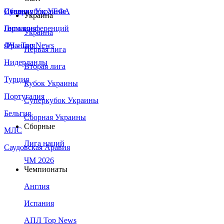
Сборная Украины
Италия
Суперкубок УЕФА
Украина
Германия
Лига конференций
Украина
Франция
ЛЧ - Top News
Первая лига
Нидерланды
Вторая лига
Турция
Кубок Украины
Португалия
Суперкубок Украины
Бельгия
Сборная Украины
Сборные
МЛС
Лига наций
Саудовская Аравия
ЧМ 2026
Чемпионаты
Англия
Испания
АПЛ Top News