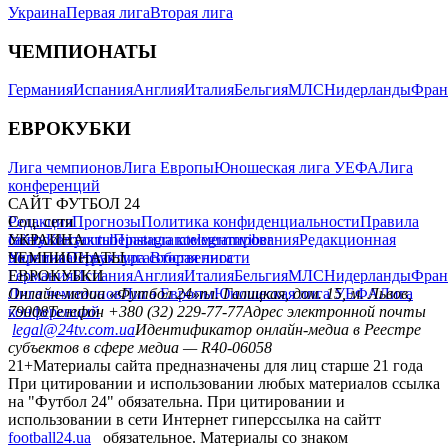
Украина
Первая лига
Вторая лига
ЧЕМПИОНАТЫ
Германия
Испания
Англия
Италия
Бельгия
МЛС
Нидерланды
Фран
ЕВРОКУБКИ
Лига чемпионов
Лига Европы
Юношеская лига УЕФА
Лига
конференций
САЙТ ФУТБОЛ 24
Редакция
Соц. сети
Прогнозы
Политика конфиденциальности
Правила
сайту
facebook
УКРАИНА
Контакты
x
youtube
Правила комментирования
instagram
telegram
viber
Редакционная
политика
Украина
ЧЕМПИОНАТЫ
Первая лига
Структура собственности
Вторая лига
Германия
ЕВРОКУБКИ
Испания
Англия
Италия
Бельгия
МЛС
Нидерланды
Фран
Лига чемпионов
Онлайн-медиа «Футбол 24»
Лига Европы
пл. Галицкая, дом. 15, м. Львов,
Юношеская лига УЕФА
Лига
конференций
79008
Телефон +380 (32) 229-77-77
Адрес электронной почты
legal@24tv.com.ua
Идентификатор онлайн-медиа в Реестре
субъектов в сфере медиа — R40-06058
21+
Материалы сайта предназначены для лиц старше 21 года
При цитировании и использовании любых материалов ссылка
на "Футбол 24" обязательна. При цитировании и
использовании в сети Интернет гиперссылка на сайтт
football24.ua
обязательное. Материалы со знаком