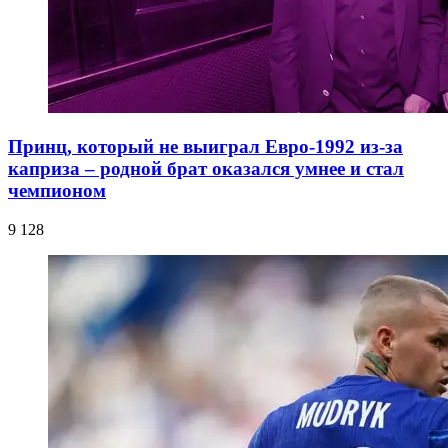
Принц, который не выиграл Евро-1992 из-за
каприза – родной брат оказался умнее и стал
чемпионом
9 128