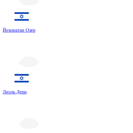
Йехонатан Озер
Лиэль Дери