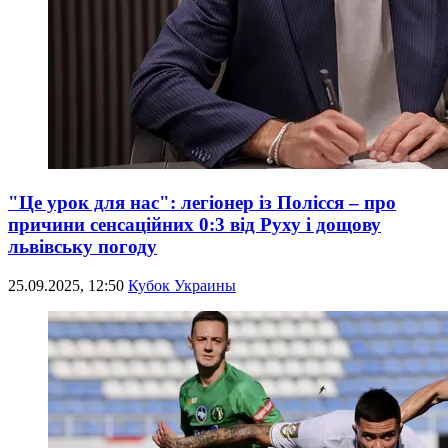
"Це урок для нас": легіонер із Полісся – про
причини сенсаційних 0:3 від Руху і дощову
львівську погоду
25.09.2025, 12:50
Кубок Украины