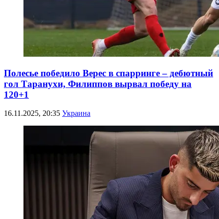
Полесье победило Верес в спарринге – дебютный
гол Таранухи, Филиппов вырвал победу на
120+1
16.11.2025, 20:35
Украина