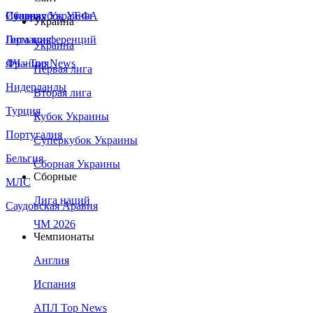
Сборная Украины
Италия
Суперкубок УЕФА
Украина
Германия
Лига конференций
Украина
Франция
ЛЧ - Top News
Первая лига
Нидерланды
Вторая лига
Турция
Кубок Украины
Португалия
Суперкубок Украины
Бельгия
Сборная Украины
Сборные
МЛС
Лига наций
Саудовская Аравия
ЧМ 2026
Чемпионаты
Англия
Испания
АПЛ Top News