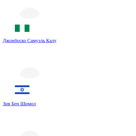
Джонбоско Самуэль Калу
Зив Бен Шимол