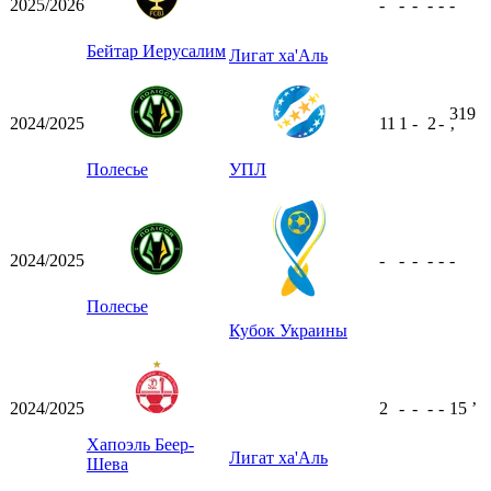
2025/2026
-
-
-
-
-
-
Бейтар Иерусалим
Лигат ха'Аль
319
2024/2025
11
1
-
2
-
ʼ
Полесье
УПЛ
2024/2025
-
-
-
-
-
-
Полесье
Кубок Украины
2024/2025
2
-
-
-
-
15
ʼ
Хапоэль Беер-
Лигат ха'Аль
Шева