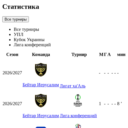
Статистика
Все турниры
Все турниры
УПЛ
Кубок Украины
Лига конференций
Сезон
Команда
Турнир
М
Г
А
мин
2026/2027
-
-
-
-
-
-
Бейтар Иерусалим
Лигат ха'Аль
2026/2027
1
-
-
-
-
8
ʼ
Бейтар Иерусалим
Лига конференций