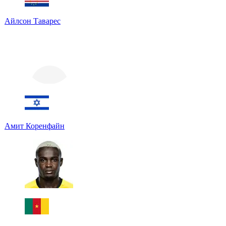
Айлсон Таварес
Амит Коренфайн