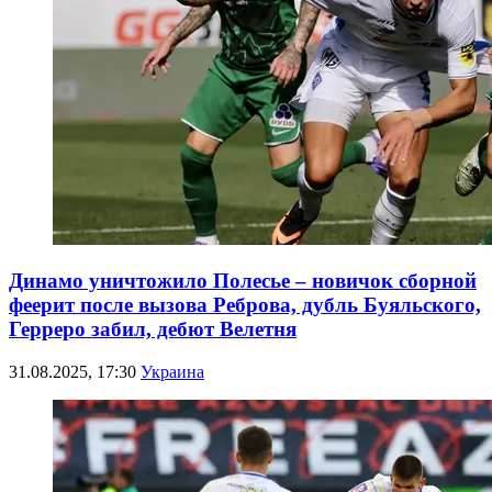
Динамо уничтожило Полесье – новичок сборной
феерит после вызова Реброва, дубль Буяльского,
Герреро забил, дебют Велетня
31.08.2025, 17:30
Украина