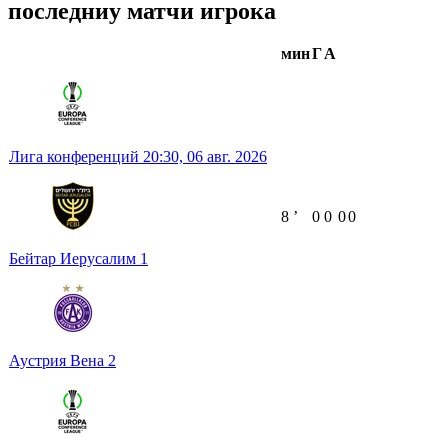
последниу матчи игрока
мин
Г
А
Лига конференций
20:30,
06 авг. 2026
8
ʼ
0
0
0
0
Бейтар Иерусалим
1
Аустрия Вена
2