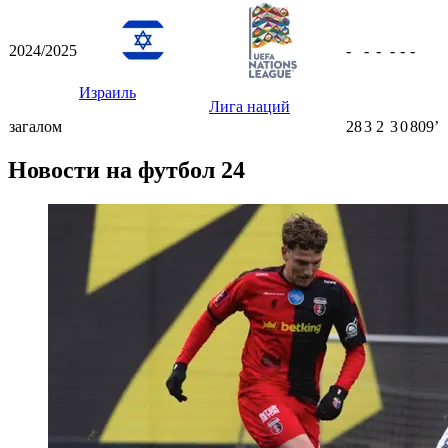
2024/2025
-
-
-
-
-
-
Израиль
Лига наций
загалом
28
3
2
3
0
809ʼ
Новости на футбол 24