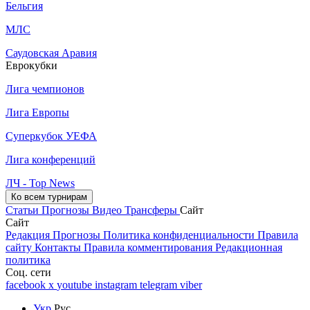
Бельгия
МЛС
Саудовская Аравия
Еврокубки
Лига чемпионов
Лига Европы
Суперкубок УЕФА
Лига конференций
ЛЧ - Top News
Ко всем турнирам
Статьи
Прогнозы
Видео
Трансферы
Сайт
Сайт
Редакция
Прогнозы
Политика конфиденциальности
Правила
сайту
Контакты
Правила комментирования
Редакционная
политика
Соц. сети
facebook
x
youtube
instagram
telegram
viber
Укр
Рус