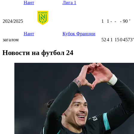
Нант
Лига 1
2024/2025
1
1
-
-
-
90
ʼ
Нант
Кубок Франции
загалом
52
4
1
15
0
4573ʼ
Новости на футбол 24