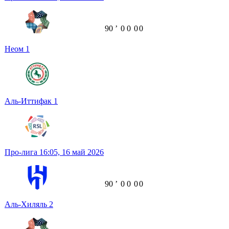
90
ʼ
0
0
0
0
Неом
1
Аль-Иттифак
1
Про-лига
16:05,
16 май 2026
90
ʼ
0
0
0
0
Аль-Хиляль
2