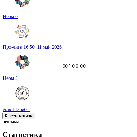
Неом
0
Про-лига
16:50,
11 май 2026
90
ʼ
0
0
0
0
Неом
2
Аль-Шабаб
1
К всем матчам
реклама
Статистика