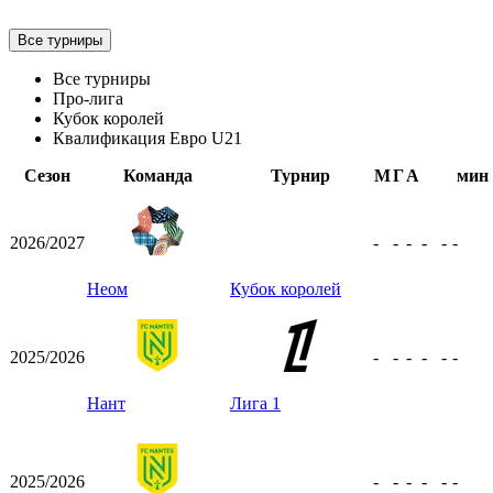
Все турниры
Все турниры
Про-лига
Кубок королей
Квалификация Евро U21
Сезон
Команда
Турнир
М
Г
А
мин
2026/2027
-
-
-
-
-
-
Неом
Кубок королей
2025/2026
-
-
-
-
-
-
Нант
Лига 1
2025/2026
-
-
-
-
-
-