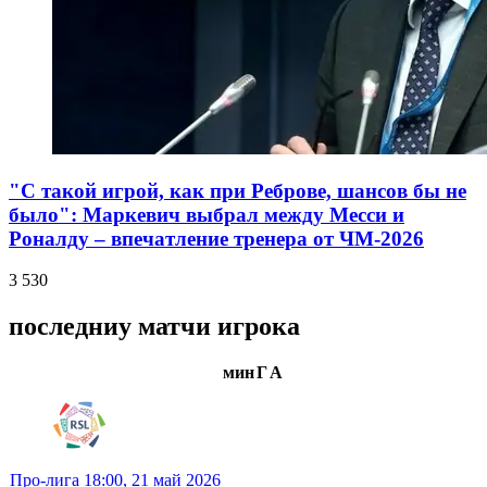
"С такой игрой, как при Реброве, шансов бы не
было": Маркевич выбрал между Месси и
Роналду – впечатление тренера от ЧМ-2026
3 530
последниу матчи игрока
мин
Г
А
Про-лига
18:00,
21 май 2026