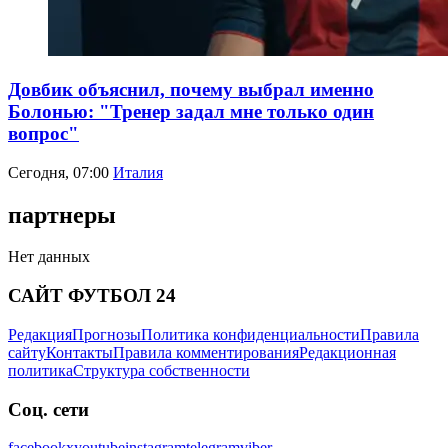
Довбик объяснил, почему выбрал именно
Болонью: "Тренер задал мне только один
вопрос"
Сегодня, 07:00
Италия
партнеры
Нет данных
САЙТ ФУТБОЛ 24
Редакция
Прогнозы
Политика конфиденциальности
Правила
сайту
Контакты
Правила комментирования
Редакционная
политика
Структура собственности
Соц. сети
facebook
x
youtube
instagram
telegram
viber