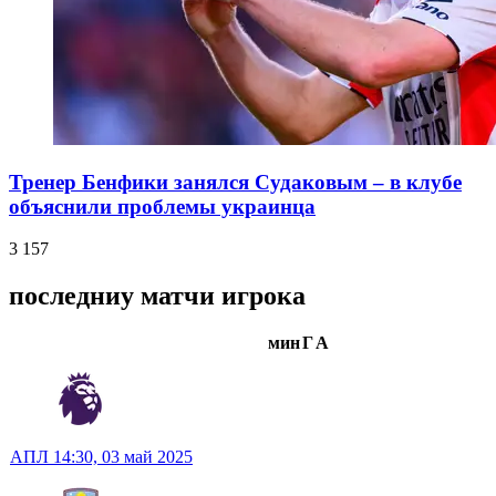
Тренер Бенфики занялся Судаковым – в клубе
объяснили проблемы украинца
3 157
последниу матчи игрока
мин
Г
А
АПЛ
14:30,
03 май 2025