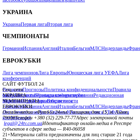
УКРАИНА
Украина
Первая лига
Вторая лига
ЧЕМПИОНАТЫ
Германия
Испания
Англия
Италия
Бельгия
МЛС
Нидерланды
Фран
ЕВРОКУБКИ
Лига чемпионов
Лига Европы
Юношеская лига УЕФА
Лига
конференций
САЙТ ФУТБОЛ 24
Редакция
Соц. сети
Прогнозы
Политика конфиденциальности
Правила
сайту
facebook
УКРАИНА
Контакты
x
youtube
Правила комментирования
instagram
telegram
viber
Редакционная
политика
Украина
ЧЕМПИОНАТЫ
Первая лига
Структура собственности
Вторая лига
Германия
ЕВРОКУБКИ
Испания
Англия
Италия
Бельгия
МЛС
Нидерланды
Фран
Лига чемпионов
Онлайн-медиа «Футбол 24»
Лига Европы
пл. Галицкая, дом. 15, м. Львов,
Юношеская лига УЕФА
Лига
конференций
79008
Телефон +380 (32) 229-77-77
Адрес электронной почты
legal@24tv.com.ua
Идентификатор онлайн-медиа в Реестре
субъектов в сфере медиа — R40-06058
21+
Материалы сайта предназначены для лиц старше 21 года