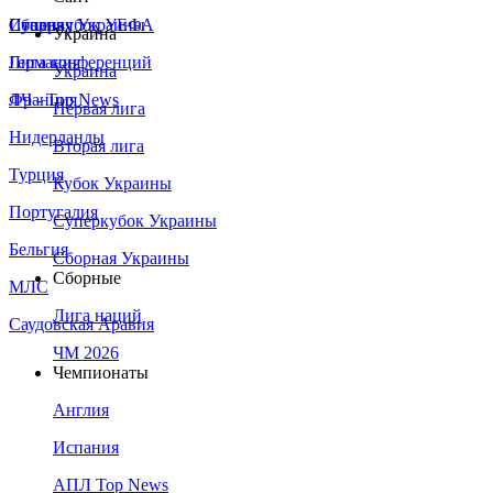
Сборная Украины
Италия
Суперкубок УЕФА
Украина
Германия
Лига конференций
Украина
Франция
ЛЧ - Top News
Первая лига
Нидерланды
Вторая лига
Турция
Кубок Украины
Португалия
Суперкубок Украины
Бельгия
Сборная Украины
Сборные
МЛС
Лига наций
Саудовская Аравия
ЧМ 2026
Чемпионаты
Англия
Испания
АПЛ Top News