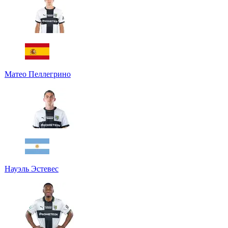
Матео Пеллегрино
Науэль Эстевес