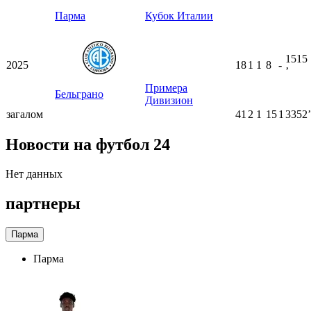
Парма
Кубок Италии
1515
2025
18
1
1
8
-
ʼ
Примера
Бельграно
Дивизион
загалом
41
2
1
15
1
3352ʼ
Новости на футбол 24
Нет данных
партнеры
Парма
Парма