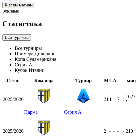
К всем матчам
реклама
Статистика
Все турниры
Все турниры
Примера Дивизион
Копа Судамерикана
Серия А
Кубок Италии
Сезон
Команда
Турнир
М
Г
А
мин
1627
2025/2026
21
1
-
7
1
ʼ
Парма
Серия А
2025/2026
2
-
-
-
-
210
ʼ