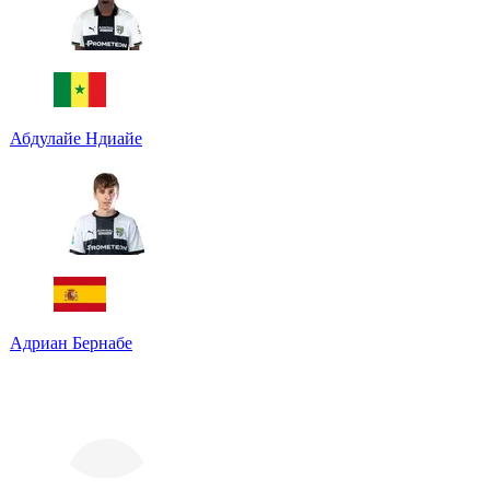
Абдулайе Ндиайе
Адриан Бернабе