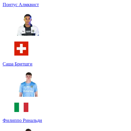
Понтус Алмквист
Саша Бритшги
Филиппо Ринальди