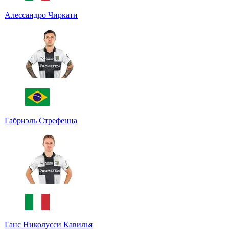
Алессандро Чиркати
Габриэль Стрефецца
Ганс Николусси Кавилья