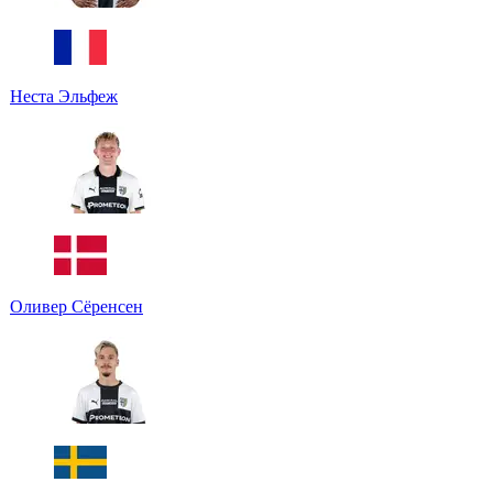
Неста Эльфеж
Оливер Сёренсен