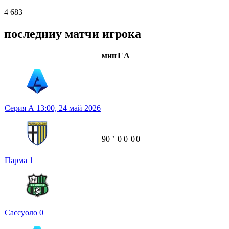
4 683
последниу матчи игрока
мин
Г
А
Серия А
13:00,
24 май 2026
90
ʼ
0
0
0
0
Парма
1
Сассуоло
0