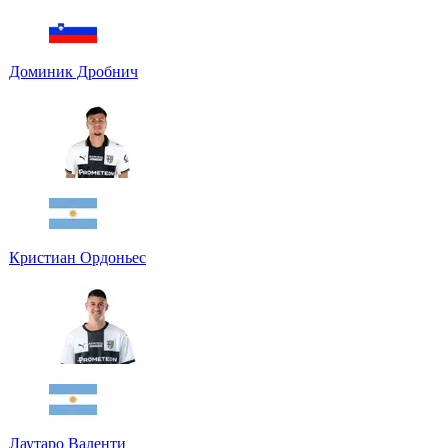
Доминик Дробнич
Кристиан Ордоньес
Лаутаро Валенти