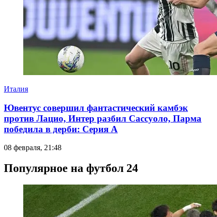
Италия
Ювентус совершил фантастический камбэк
против Лацио, Интер разбил Сассуоло, Парма
победила в дерби: Серия А
08 февраля, 21:48
Популярное на футбол 24