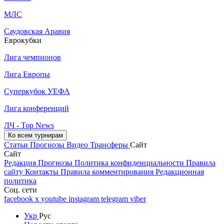
МЛС
Саудовская Аравия
Еврокубки
Лига чемпионов
Лига Европы
Суперкубок УЕФА
Лига конференций
ЛЧ - Top News
Ко всем турнирам
Статьи
Прогнозы
Видео
Трансферы
Сайт
Сайт
Редакция
Прогнозы
Политика конфиденциальности
Правила
сайту
Контакты
Правила комментирования
Редакционная
политика
Соц. сети
facebook
x
youtube
instagram
telegram
viber
Укр
Рус