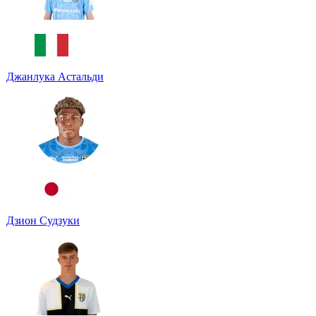
Джанлука Астальди
Дзион Судзуки