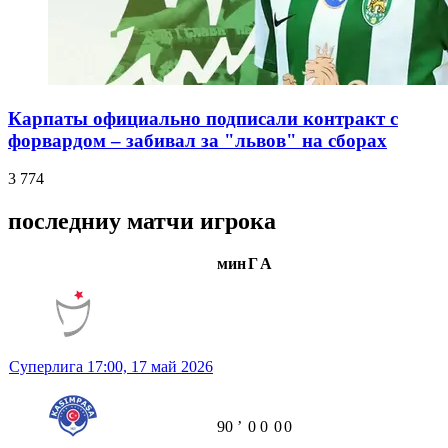
Карпаты официально подписали контракт с
форвардом – забивал за "львов" на сборах
3 774
последниу матчи игрока
мин
Г
А
Суперлига
17:00,
17 май 2026
90
ʼ
0
0
0
0