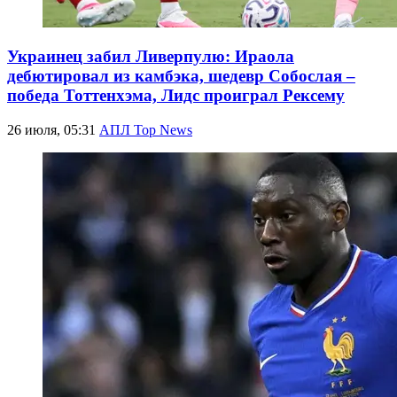
Украинец забил Ливерпулю: Ираола
дебютировал из камбэка, шедевр Собослая –
победа Тоттенхэма, Лидс проиграл Рексему
26 июля, 05:31
АПЛ Top News