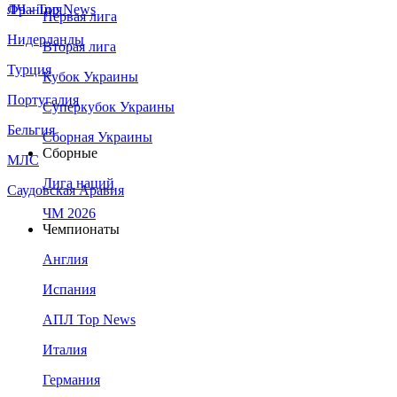
Франция
ЛЧ - Top News
Первая лига
Нидерланды
Вторая лига
Турция
Кубок Украины
Португалия
Суперкубок Украины
Бельгия
Сборная Украины
Сборные
МЛС
Лига наций
Саудовская Аравия
ЧМ 2026
Чемпионаты
Англия
Испания
АПЛ Top News
Италия
Германия