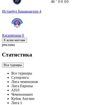
46
ʼ
0
0
0
0
Истанбул Башакшехир
4
Касымпаша
0
К всем матчам
реклама
Статистика
Все турниры
Все турниры
Суперлига
Лига чемпионов
Лига Европы
АПЛ
Чемпионшип
Кубок Англии
Лига 1