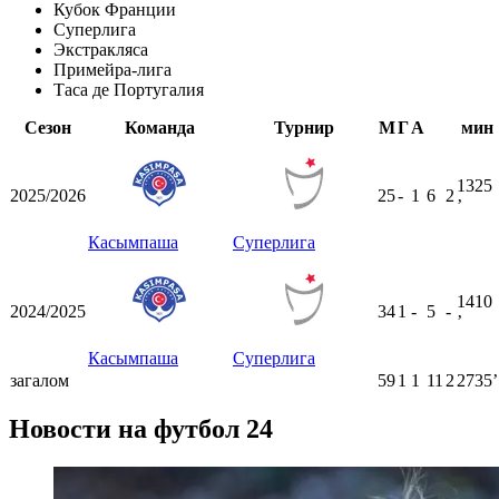
Кубок Франции
Суперлига
Экстракляса
Примейра-лига
Таса де Португалия
Сезон
Команда
Турнир
М
Г
А
мин
1325
2025/2026
25
-
1
6
2
ʼ
Касымпаша
Суперлига
1410
2024/2025
34
1
-
5
-
ʼ
Касымпаша
Суперлига
загалом
59
1
1
11
2
2735ʼ
Новости на футбол 24