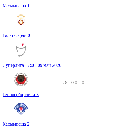
Касымпаша
1
Галатасарай
0
Суперлига
17:00,
09 май 2026
26
ʼ
0
0
1
0
Генчлербирлиги
3
Касымпаша
2