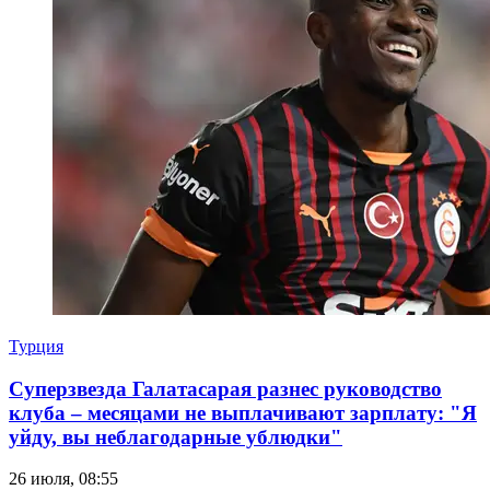
Турция
Суперзвезда Галатасарая разнес руководство
клуба – месяцами не выплачивают зарплату: "Я
уйду, вы неблагодарные ублюдки"
26 июля, 08:55