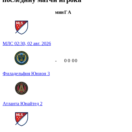
мин
Г
А
МЛС
02:30,
02 авг. 2026
-
0
0
0
0
Филадельфия Юнион
3
Атланта Юнайтед
2