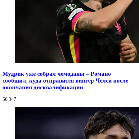
Мудрик уже собрал чемоданы – Романо
сообщил, куда отправится вингер Челси после
окончания дисквалификации
50 347