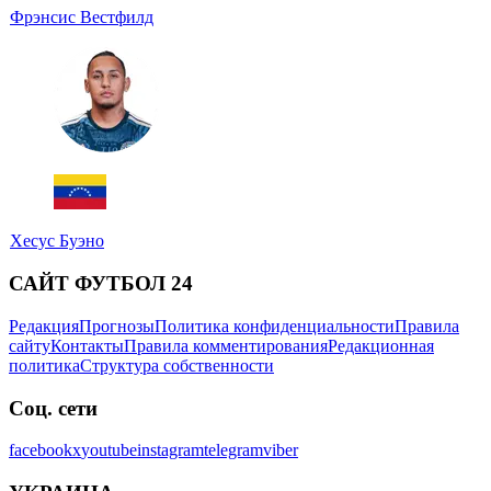
Фрэнсис Вестфилд
Хесус Буэно
САЙТ ФУТБОЛ 24
Редакция
Прогнозы
Политика конфиденциальности
Правила
сайту
Контакты
Правила комментирования
Редакционная
политика
Структура собственности
Соц. сети
facebook
x
youtube
instagram
telegram
viber