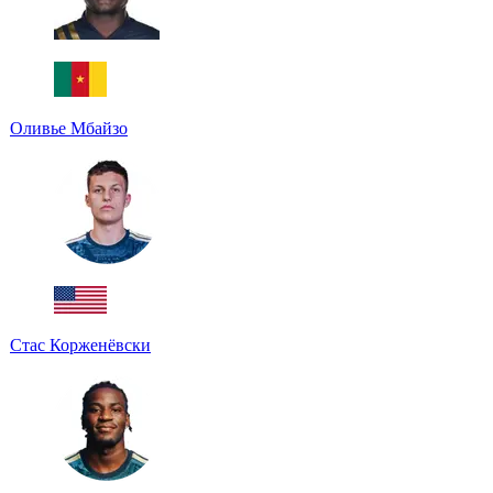
Оливье Мбайзо
Стас Корженёвски