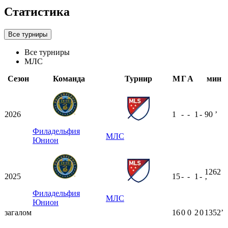
Статистика
Все турниры
Все турниры
МЛС
Сезон
Команда
Турнир
М
Г
А
мин
2026
1
-
-
1
-
90
ʼ
Филадельфия
МЛС
Юнион
1262
2025
15
-
-
1
-
ʼ
Филадельфия
МЛС
Юнион
загалом
16
0
0
2
0
1352ʼ