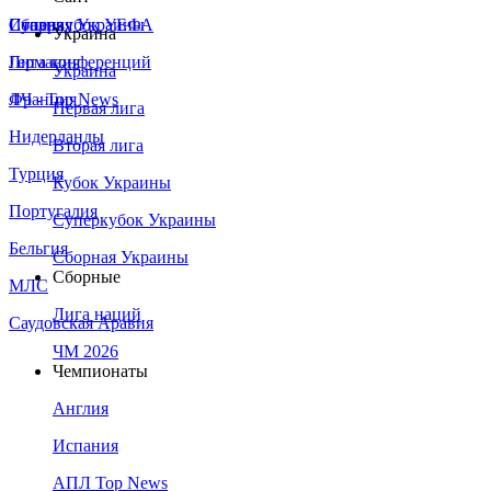
Сборная Украины
Италия
Суперкубок УЕФА
Украина
Германия
Лига конференций
Украина
Франция
ЛЧ - Top News
Первая лига
Нидерланды
Вторая лига
Турция
Кубок Украины
Португалия
Суперкубок Украины
Бельгия
Сборная Украины
Сборные
МЛС
Лига наций
Саудовская Аравия
ЧМ 2026
Чемпионаты
Англия
Испания
АПЛ Top News