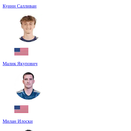
Куинн Салливан
Малик Якупович
Милан Илоски