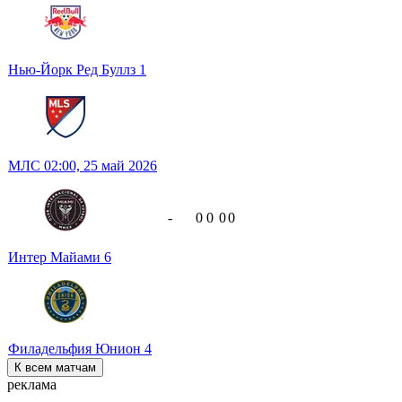
Нью-Йорк Ред Буллз
1
МЛС
02:00,
25 май 2026
-
0
0
0
0
Интер Майами
6
Филадельфия Юнион
4
К всем матчам
реклама