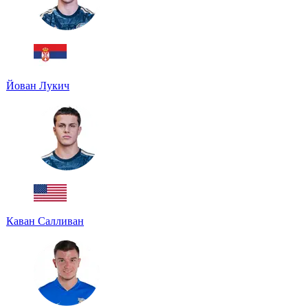
Йован Лукич
Каван Салливан