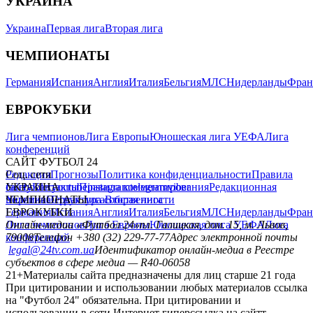
УКРАИНА
Украина
Первая лига
Вторая лига
ЧЕМПИОНАТЫ
Германия
Испания
Англия
Италия
Бельгия
МЛС
Нидерланды
Фран
ЕВРОКУБКИ
Лига чемпионов
Лига Европы
Юношеская лига УЕФА
Лига
конференций
САЙТ ФУТБОЛ 24
Редакция
Соц. сети
Прогнозы
Политика конфиденциальности
Правила
сайту
facebook
УКРАИНА
Контакты
x
youtube
Правила комментирования
instagram
telegram
viber
Редакционная
политика
Украина
ЧЕМПИОНАТЫ
Первая лига
Структура собственности
Вторая лига
Германия
ЕВРОКУБКИ
Испания
Англия
Италия
Бельгия
МЛС
Нидерланды
Фран
Лига чемпионов
Онлайн-медиа «Футбол 24»
Лига Европы
пл. Галицкая, дом. 15, м. Львов,
Юношеская лига УЕФА
Лига
конференций
79008
Телефон +380 (32) 229-77-77
Адрес электронной почты
legal@24tv.com.ua
Идентификатор онлайн-медиа в Реестре
субъектов в сфере медиа — R40-06058
21+
Материалы сайта предназначены для лиц старше 21 года
При цитировании и использовании любых материалов ссылка
на "Футбол 24" обязательна. При цитировании и
использовании в сети Интернет гиперссылка на сайтт