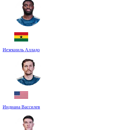
Иезекииль Алладо
Индиана Вассилев