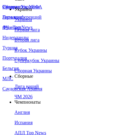
Сборная Украины
Италия
Суперкубок УЕФА
Украина
Германия
Лига конференций
Украина
Франция
ЛЧ - Top News
Первая лига
Нидерланды
Вторая лига
Турция
Кубок Украины
Португалия
Суперкубок Украины
Бельгия
Сборная Украины
Сборные
МЛС
Лига наций
Саудовская Аравия
ЧМ 2026
Чемпионаты
Англия
Испания
АПЛ Top News