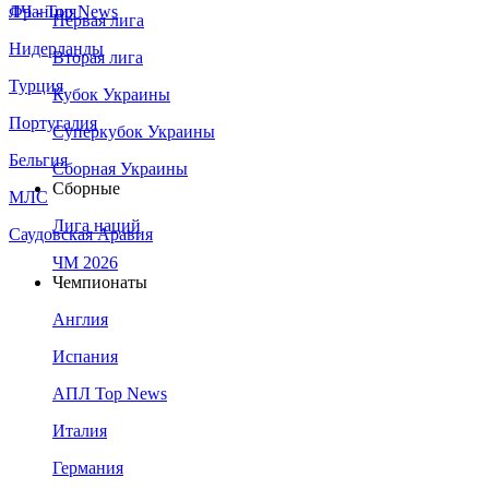
Франция
ЛЧ - Top News
Первая лига
Нидерланды
Вторая лига
Турция
Кубок Украины
Португалия
Суперкубок Украины
Бельгия
Сборная Украины
Сборные
МЛС
Лига наций
Саудовская Аравия
ЧМ 2026
Чемпионаты
Англия
Испания
АПЛ Top News
Италия
Германия