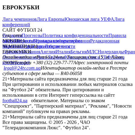
ЕВРОКУБКИ
Лига чемпионов
Лига Европы
Юношеская лига УЕФА
Лига
конференций
САЙТ ФУТБОЛ 24
Редакция
Соц. сети
Прогнозы
Политика конфиденциальности
Правила
сайту
facebook
УКРАИНА
Контакты
x
youtube
Правила комментирования
instagram
telegram
viber
Редакционная
политика
Украина
ЧЕМПИОНАТЫ
Первая лига
Структура собственности
Вторая лига
Германия
ЕВРОКУБКИ
Испания
Англия
Италия
Бельгия
МЛС
Нидерланды
Фран
Лига чемпионов
Онлайн-медиа «Футбол 24»
Лига Европы
пл. Галицкая, дом. 15, м. Львов,
Юношеская лига УЕФА
Лига
конференций
79008
Телефон +380 (32) 229-77-77
Адрес электронной почты
legal@24tv.com.ua
Идентификатор онлайн-медиа в Реестре
субъектов в сфере медиа — R40-06058
21+
Материалы сайта предназначены для лиц старше 21 года
При цитировании и использовании любых материалов ссылка
на "Футбол 24" обязательна. При цитировании и
использовании в сети Интернет гиперссылка на сайтт
football24.ua
обязательное. Материалы со знаком
"Спецпроект", "Партнерский материал", "Реклама", "Новости
компаний" публикуем на правах рекламы.
21+
Материалы сайта предназначены для лиц старше 21 года
Все права защищены. © 2005 -
2026
, ЧАО
"Телерадиокомпания Люкс". "Футбол 24".