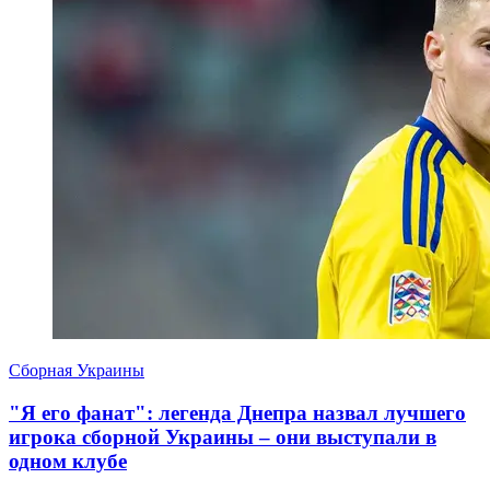
Сборная Украины
"Я его фанат": легенда Днепра назвал лучшего
игрока сборной Украины – они выступали в
одном клубе