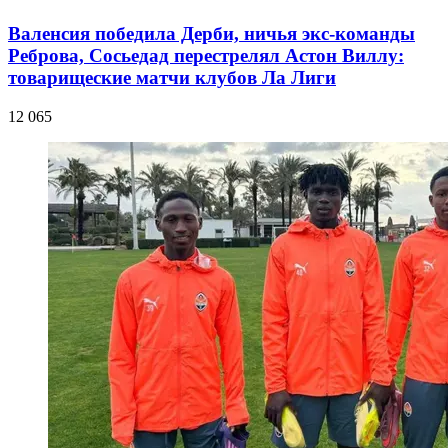
Валенсия победила Дерби, ничья экс-команды
Реброва, Сосьедад перестрелял Астон Виллу:
товарищеские матчи клубов Ла Лиги
12 065