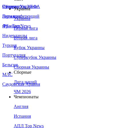
Сборная Украины
Италия
Суперкубок УЕФА
Украина
Германия
Лига конференций
Украина
Франция
ЛЧ - Top News
Первая лига
Нидерланды
Вторая лига
Турция
Кубок Украины
Португалия
Суперкубок Украины
Бельгия
Сборная Украины
Сборные
МЛС
Лига наций
Саудовская Аравия
ЧМ 2026
Чемпионаты
Англия
Испания
АПЛ Top News