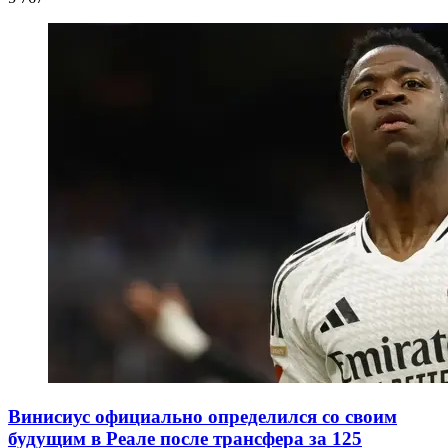
Винисиус официально определился со своим
будущим в Реале после трансфера за 125