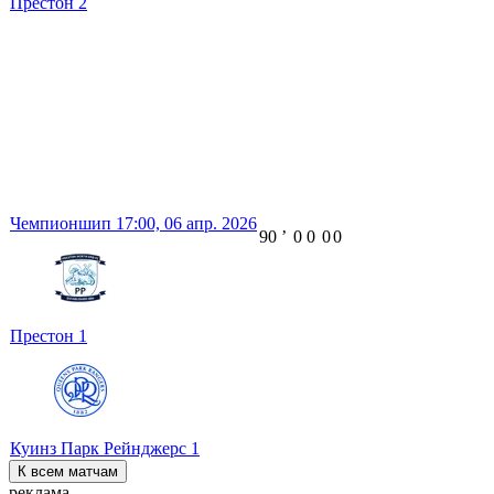
Престон
2
Чемпионшип
17:00,
06 апр. 2026
90
ʼ
0
0
0
0
Престон
1
Куинз Парк Рейнджерс
1
К всем матчам
реклама