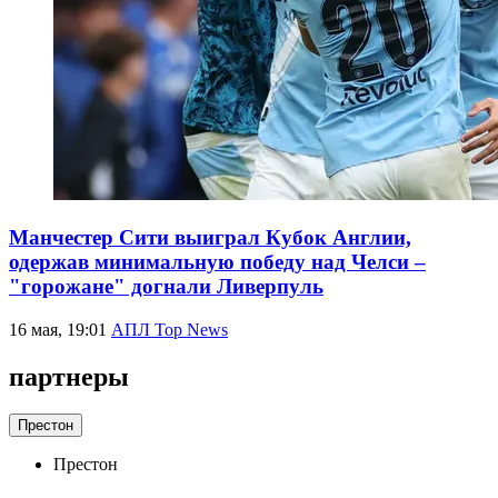
Манчестер Сити выиграл Кубок Англии,
одержав минимальную победу над Челси –
"горожане" догнали Ливерпуль
16 мая, 19:01
АПЛ Top News
партнеры
Престон
Престон