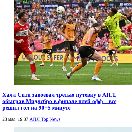
Халл Сити завоевал третью путевку в АПЛ,
обыграв Мидлсбро в финале плей-офф – все
решил гол на 90+5 минуте
23 мая, 19:37
АПЛ Top News