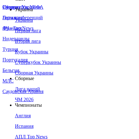
Сборная Украины
Италия
Суперкубок УЕФА
Украина
Германия
Лига конференций
Украина
Франция
ЛЧ - Top News
Первая лига
Нидерланды
Вторая лига
Турция
Кубок Украины
Португалия
Суперкубок Украины
Бельгия
Сборная Украины
Сборные
МЛС
Лига наций
Саудовская Аравия
ЧМ 2026
Чемпионаты
Англия
Испания
АПЛ Top News