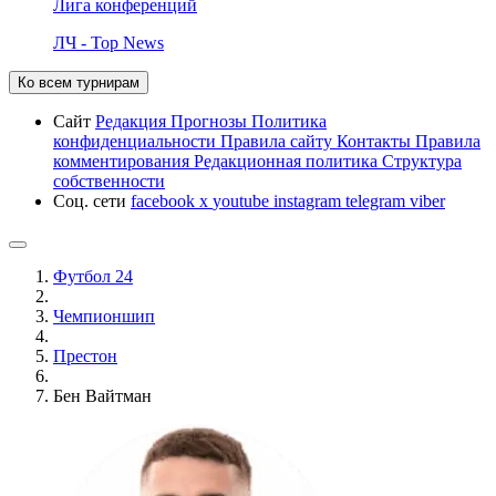
Лига конференций
ЛЧ - Top News
Ко всем турнирам
Сайт
Редакция
Прогнозы
Политика
конфиденциальности
Правила сайту
Контакты
Правила
комментирования
Редакционная политика
Структура
собственности
Соц. сети
facebook
x
youtube
instagram
telegram
viber
Футбол 24
Чемпионшип
Престон
Бен Вайтман