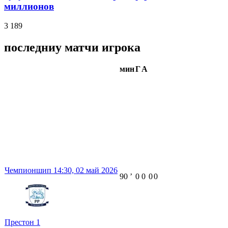
миллионов
3 189
последниу матчи игрока
мин
Г
А
Чемпионшип
14:30,
02 май 2026
90
ʼ
0
0
0
0
Престон
1