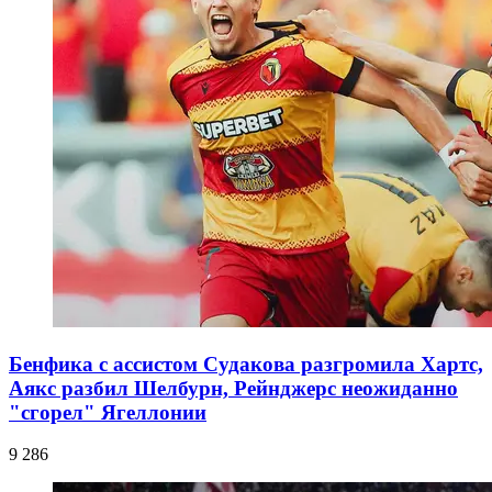
Бенфика с ассистом Судакова разгромила Хартс,
Аякс разбил Шелбурн, Рейнджерс неожиданно
"сгорел" Ягеллонии
9 286