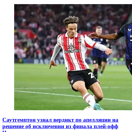
Саутгемптон узнал вердикт по апелляции на
решение об исключении из финала плей-офф