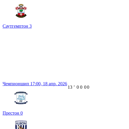
Саутгемптон
3
Чемпионшип
17:00,
18 апр. 2026
13
ʼ
0
0
0
0
Престон
0