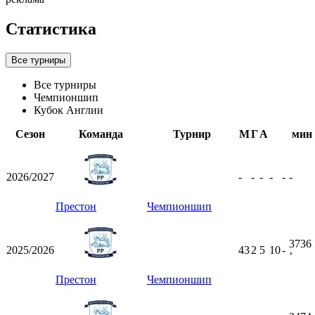
Статистика
Все турниры
Все турниры
Чемпионшип
Кубок Англии
Сезон
Команда
Турнир
М
Г
А
мин
2026/2027
-
-
-
-
-
-
Престон
Чемпионшип
3736
2025/2026
43
2
5
10
-
ʼ
Престон
Чемпионшип