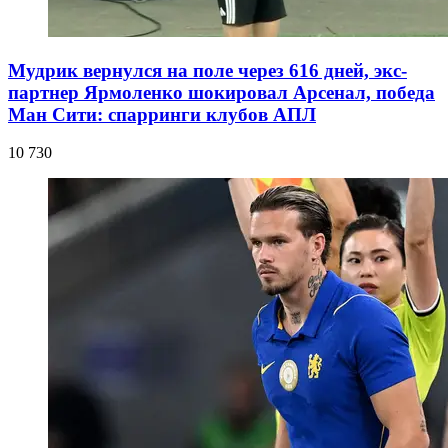
Мудрик вернулся на поле через 616 дней, экс-
партнер Ярмоленко шокировал Арсенал, победа
Ман Сити: спарринги клубов АПЛ
10 730