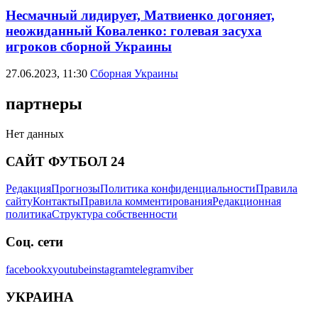
Несмачный лидирует, Матвиенко догоняет,
неожиданный Коваленко: голевая засуха
игроков сборной Украины
27.06.2023, 11:30
Сборная Украины
партнеры
Нет данных
САЙТ ФУТБОЛ 24
Редакция
Прогнозы
Политика конфиденциальности
Правила
сайту
Контакты
Правила комментирования
Редакционная
политика
Структура собственности
Соц. сети
facebook
x
youtube
instagram
telegram
viber
УКРАИНА