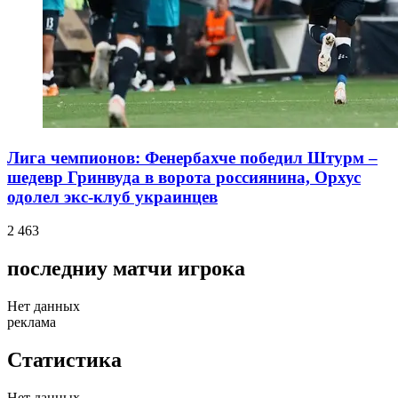
Лига чемпионов: Фенербахче победил Штурм –
шедевр Гринвуда в ворота россиянина, Орхус
одолел экс-клуб украинцев
2 463
последниу матчи игрока
Нет данных
реклама
Статистика
Нет данных