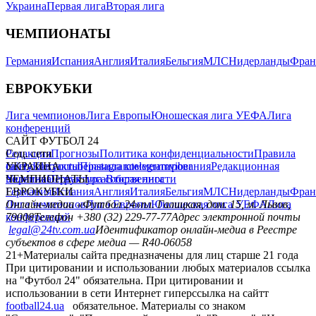
Украина
Первая лига
Вторая лига
ЧЕМПИОНАТЫ
Германия
Испания
Англия
Италия
Бельгия
МЛС
Нидерланды
Фран
ЕВРОКУБКИ
Лига чемпионов
Лига Европы
Юношеская лига УЕФА
Лига
конференций
САЙТ ФУТБОЛ 24
Редакция
Соц. сети
Прогнозы
Политика конфиденциальности
Правила
сайту
facebook
УКРАИНА
Контакты
x
youtube
Правила комментирования
instagram
telegram
viber
Редакционная
политика
Украина
ЧЕМПИОНАТЫ
Первая лига
Структура собственности
Вторая лига
Германия
ЕВРОКУБКИ
Испания
Англия
Италия
Бельгия
МЛС
Нидерланды
Фран
Лига чемпионов
Онлайн-медиа «Футбол 24»
Лига Европы
пл. Галицкая, дом. 15, м. Львов,
Юношеская лига УЕФА
Лига
конференций
79008
Телефон +380 (32) 229-77-77
Адрес электронной почты
legal@24tv.com.ua
Идентификатор онлайн-медиа в Реестре
субъектов в сфере медиа — R40-06058
21+
Материалы сайта предназначены для лиц старше 21 года
При цитировании и использовании любых материалов ссылка
на "Футбол 24" обязательна. При цитировании и
использовании в сети Интернет гиперссылка на сайтт
football24.ua
обязательное. Материалы со знаком