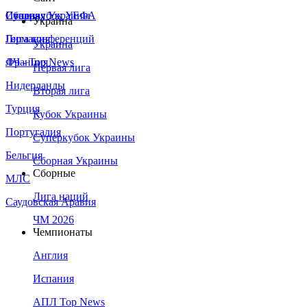
Сборная Украины
Италия
Суперкубок УЕФА
Украина
Германия
Лига конференций
Украина
Франция
ЛЧ - Top News
Первая лига
Нидерланды
Вторая лига
Турция
Кубок Украины
Португалия
Суперкубок Украины
Бельгия
Сборная Украины
Сборные
МЛС
Лига наций
Саудовская Аравия
ЧМ 2026
Чемпионаты
Англия
Испания
АПЛ Top News