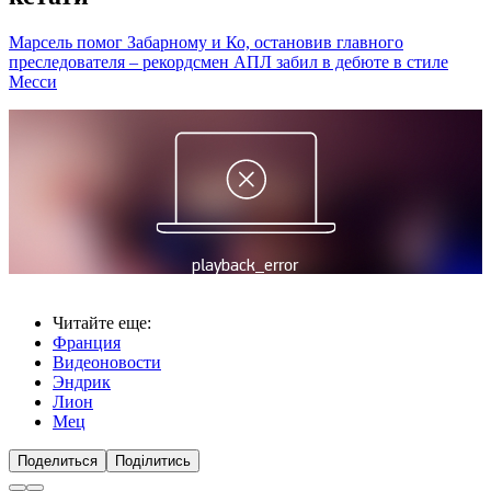
Марсель помог Забарному и Ко, остановив главного
преследователя – рекордсмен АПЛ забил в дебюте в стиле
Месси
Читайте еще
:
Франция
Видеоновости
Эндрик
Лион
Мец
Поделиться
Поділитись