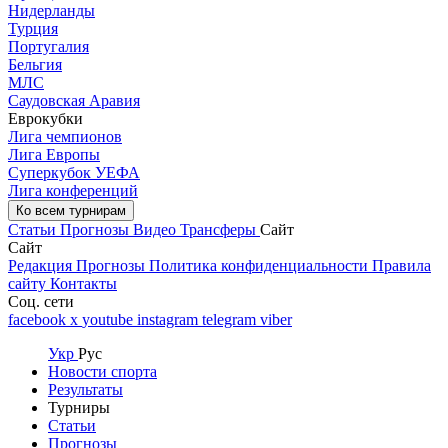
Нидерланды
Турция
Португалия
Бельгия
МЛС
Саудовская Аравия
Еврокубки
Лига чемпионов
Лига Европы
Суперкубок УЕФА
Лига конференций
Ко всем турнирам
Статьи
Прогнозы
Видео
Трансферы
Сайт
Сайт
Редакция
Прогнозы
Политика конфиденциальности
Правила
сайту
Контакты
Соц. сети
facebook
x
youtube
instagram
telegram
viber
Укр
Рус
Новости спорта
Результаты
Турниры
Статьи
Прогнозы