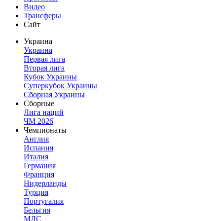
Видео
Трансферы
Сайт
Украина
Украина
Первая лига
Вторая лига
Кубок Украины
Суперкубок Украины
Сборная Украины
Сборные
Лига наций
ЧМ 2026
Чемпионаты
Англия
Испания
Италия
Германия
Франция
Нидерланды
Турция
Португалия
Бельгия
МЛС