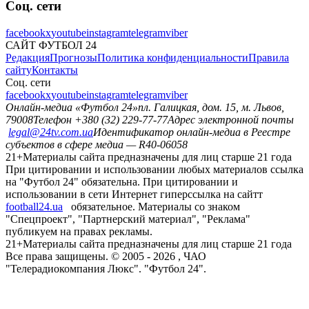
Соц. сети
facebook
x
youtube
instagram
telegram
viber
САЙТ ФУТБОЛ 24
Редакция
Прогнозы
Политика конфиденциальности
Правила
сайту
Контакты
Соц. сети
facebook
x
youtube
instagram
telegram
viber
Онлайн-медиа «Футбол 24»
пл. Галицкая, дом. 15, м. Львов,
79008
Телефон +380 (32) 229-77-77
Адрес электронной почты
legal@24tv.com.ua
Идентификатор онлайн-медиа в Реестре
субъектов в сфере медиа — R40-06058
21+
Материалы сайта предназначены для лиц старше 21 года
При цитировании и использовании любых материалов ссылка
на "Футбол 24" обязательна. При цитировании и
использовании в сети Интернет гиперссылка на сайтт
football24.ua
обязательное. Материалы со знаком
"Спецпроект", "Партнерский материал", "Реклама"
публикуем на правах рекламы.
21+
Материалы сайта предназначены для лиц старше 21 года
Все права защищены. © 2005 -
2026
, ЧАО
"Телерадиокомпания Люкс". "Футбол 24".