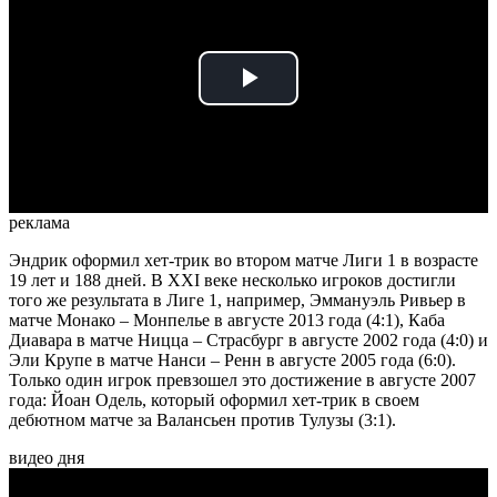
Play
Video
реклама
Эндрик оформил хет-трик во втором матче Лиги 1 в возрасте
19 лет и 188 дней. В XXI веке несколько игроков достигли
того же результата в Лиге 1, например, Эммануэль Ривьер в
матче Монако – Монпелье в августе 2013 года (4:1), Каба
Диавара в матче Ницца – Страсбург в августе 2002 года (4:0) и
Эли Крупе в матче Нанси – Ренн в августе 2005 года (6:0).
Только один игрок превзошел это достижение в августе 2007
года: Йоан Одель, который оформил хет-трик в своем
дебютном матче за Валансьен против Тулузы (3:1).
видео дня