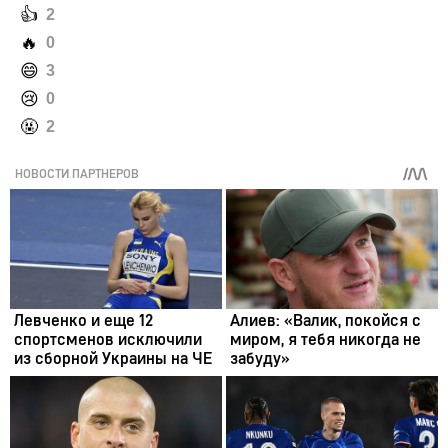
️👍
2
️🔥
0
️😄
3
️😢
0
️🤬
2