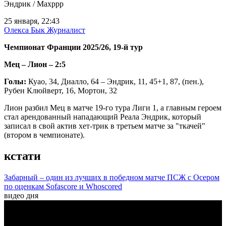
Эндрик / Maxppp
25 января, 22:43
Олекса Бык
Журналист
Чемпионат Франции 2025/26, 19-й тур
Мец – Лион – 2:5
Голы:
Куао, 34, Диалло, 64 – Эндрик, 11, 45+1, 87, (пен.),
Рубен Клюйверт, 16, Мортон, 32
Лион разбил Мец в матче 19-го тура Лиги 1, а главным героем
стал арендованный нападающий Реала Эндрик, который
записал в свой актив хет-трик в третьем матче за "ткачей"
(втором в чемпионате).
кстати
Забарный – один из лучших в победном матче ПСЖ с Осером
по оценкам Sofascore и Whoscored
видео дня