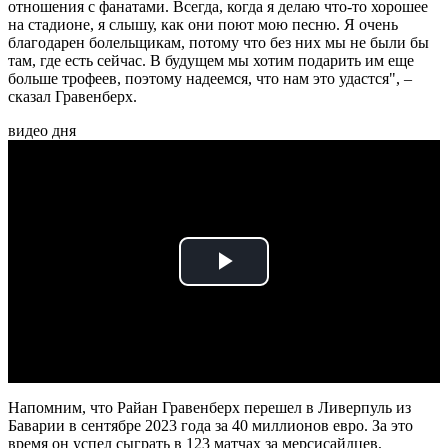
отношения с фанатами. Всегда, когда я делаю что-то хорошее
на стадионе, я слышу, как они поют мою песню. Я очень
благодарен болельщикам, потому что без них мы не были бы
там, где есть сейчас. В будущем мы хотим подарить им еще
больше трофеев, поэтому надеемся, что нам это удастся", –
сказал Гравенберх.
видео дня
Play
Video
Напомним, что Райан Гравенберх перешел в Ливерпуль из
Баварии в сентябре 2023 года за 40 миллионов евро. За это
время он успел сыграть в 123 матчах за мерсисайдцев,