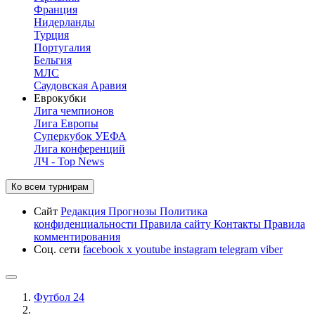
Франция
Нидерланды
Турция
Португалия
Бельгия
МЛС
Саудовская Аравия
Еврокубки
Лига чемпионов
Лига Европы
Суперкубок УЕФА
Лига конференций
ЛЧ - Top News
Ко всем турнирам
Сайт
Редакция
Прогнозы
Политика
конфиденциальности
Правила сайту
Контакты
Правила
комментирования
Соц. сети
facebook
x
youtube
instagram
telegram
viber
Футбол 24