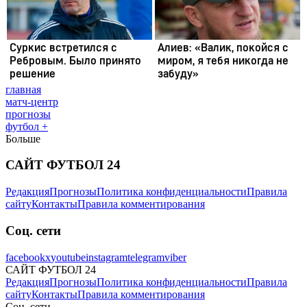
главная
матч-центр
прогнозы
футбол +
Больше
САЙТ ФУТБОЛ 24
Редакция
Прогнозы
Политика конфиденциальности
Правила
сайту
Контакты
Правила комментирования
Соц. сети
facebook
x
youtube
instagram
telegram
viber
САЙТ ФУТБОЛ 24
Редакция
Прогнозы
Политика конфиденциальности
Правила
сайту
Контакты
Правила комментирования
Соц. сети