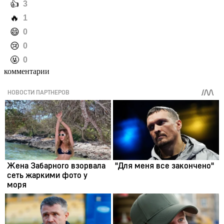
️👍
3
️🔥
1
️😄
0
️😢
0
️🤬
0
комментарии