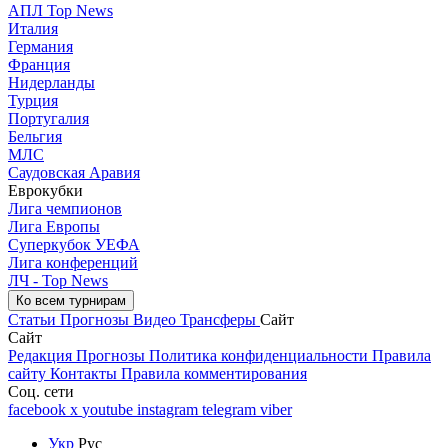
АПЛ Top News
Италия
Германия
Франция
Нидерланды
Турция
Португалия
Бельгия
МЛС
Саудовская Аравия
Еврокубки
Лига чемпионов
Лига Европы
Суперкубок УЕФА
Лига конференций
ЛЧ - Top News
Ко всем турнирам
Статьи
Прогнозы
Видео
Трансферы
Сайт
Сайт
Редакция
Прогнозы
Политика конфиденциальности
Правила
сайту
Контакты
Правила комментирования
Соц. сети
facebook
x
youtube
instagram
telegram
viber
Укр
Рус