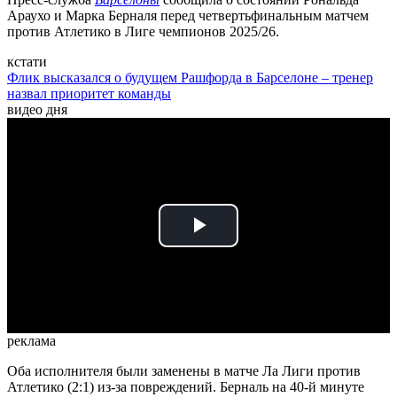
Араухо и Марка Берналя перед четвертьфинальным матчем
против Атлетико в Лиге чемпионов 2025/26.
кстати
Флик высказался о будущем Рашфорда в Барселоне – тренер
назвал приоритет команды
видео дня
Play
Video
реклама
Оба исполнителя были заменены в матче Ла Лиги против
Атлетико (2:1) из-за повреждений. Берналь на 40-й минуте