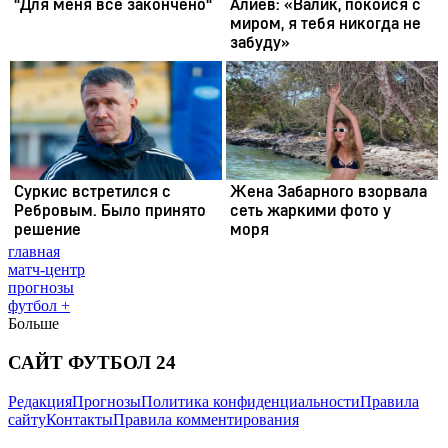
главная
матч-центр
прогнозы
футбол +
Больше
САЙТ ФУТБОЛ 24
Редакция
Прогнозы
Политика конфиденциальности
Правила
сайту
Контакты
Правила комментирования