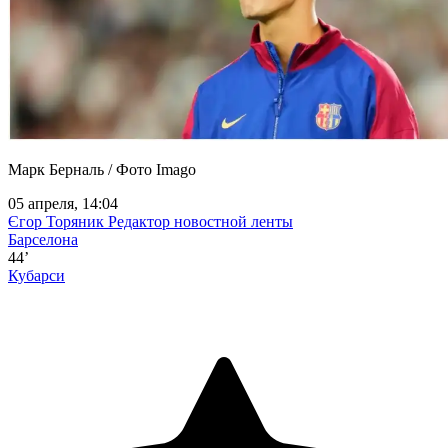
Марк Берналь / Фото Imago
05 апреля, 14:04
Єгор Торяник
Редактор новостной ленты
Барселона
44’
Кубарси