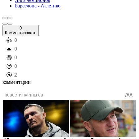
Лига чемпионов
Барселона - Атлетико
0
Комментировать
️👍
0
️🔥
0
️😄
0
️😢
0
️🤬
2
комментарии