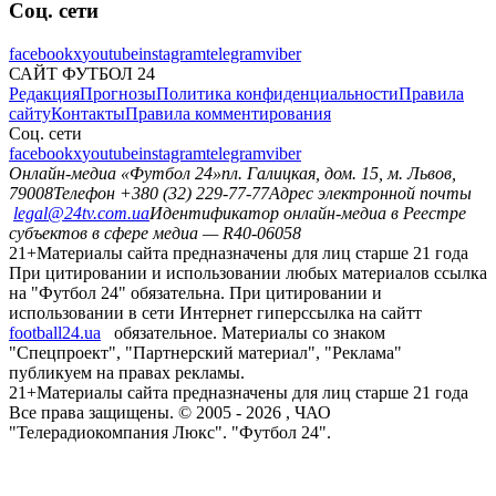
Соц. сети
facebook
x
youtube
instagram
telegram
viber
САЙТ ФУТБОЛ 24
Редакция
Прогнозы
Политика конфиденциальности
Правила
сайту
Контакты
Правила комментирования
Соц. сети
facebook
x
youtube
instagram
telegram
viber
Онлайн-медиа «Футбол 24»
пл. Галицкая, дом. 15, м. Львов,
79008
Телефон +380 (32) 229-77-77
Адрес электронной почты
legal@24tv.com.ua
Идентификатор онлайн-медиа в Реестре
субъектов в сфере медиа — R40-06058
21+
Материалы сайта предназначены для лиц старше 21 года
При цитировании и использовании любых материалов ссылка
на "Футбол 24" обязательна. При цитировании и
использовании в сети Интернет гиперссылка на сайтт
football24.ua
обязательное. Материалы со знаком
"Спецпроект", "Партнерский материал", "Реклама"
публикуем на правах рекламы.
21+
Материалы сайта предназначены для лиц старше 21 года
Все права защищены. © 2005 -
2026
, ЧАО
"Телерадиокомпания Люкс". "Футбол 24".