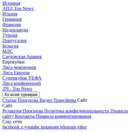
Испания
АПЛ Top News
Италия
Германия
Франция
Нидерланды
Турция
Португалия
Бельгия
МЛС
Саудовская Аравия
Еврокубки
Лига чемпионов
Лига Европы
Суперкубок УЕФА
Лига конференций
ЛЧ - Top News
Ко всем турнирам
Статьи
Прогнозы
Видео
Трансферы
Сайт
Сайт
Редакция
Прогнозы
Политика конфиденциальности
Правила
сайту
Контакты
Правила комментирования
Соц. сети
facebook
x
youtube
instagram
telegram
viber