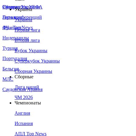
Сборная Украины
Италия
Суперкубок УЕФА
Украина
Германия
Лига конференций
Украина
Франция
ЛЧ - Top News
Первая лига
Нидерланды
Вторая лига
Турция
Кубок Украины
Португалия
Суперкубок Украины
Бельгия
Сборная Украины
Сборные
МЛС
Лига наций
Саудовская Аравия
ЧМ 2026
Чемпионаты
Англия
Испания
АПЛ Top News