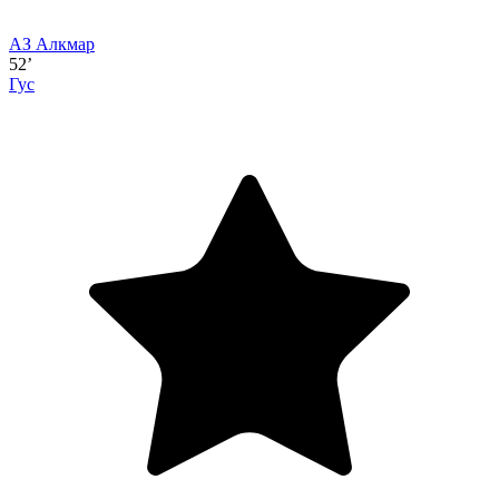
АЗ Алкмар
52’
Гус