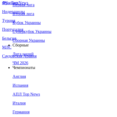
Франция
ЛЧ - Top News
Первая лига
Нидерланды
Вторая лига
Турция
Кубок Украины
Португалия
Суперкубок Украины
Бельгия
Сборная Украины
Сборные
МЛС
Лига наций
Саудовская Аравия
ЧМ 2026
Чемпионаты
Англия
Испания
АПЛ Top News
Италия
Германия