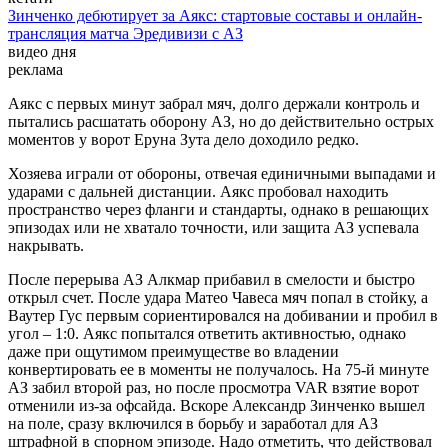
Зинченко дебютирует за Аякс: стартовые составы и онлайн-
трансляция матча Эредивизи с АЗ
видео дня
реклама
Аякс с первых минут забрал мяч, долго держали контроль и
пытались расшатать оборону АЗ, но до действительно острых
моментов у ворот Еруна Зута дело доходило редко.
Хозяева играли от обороны, отвечая единичными выпадами и
ударами с дальней дистанции. Аякс пробовал находить
пространство через фланги и стандарты, однако в решающих
эпизодах или не хватало точности, или защита АЗ успевала
накрывать.
После перерыва АЗ Алкмар прибавил в смелости и быстро
открыл счет. После удара Матео Чавеса мяч попал в стойку, а
Ваутер Гус первым сориентировался на добивании и пробил в
угол – 1:0. Аякс попытался ответить активностью, однако
даже при ощутимом преимуществе во владении
конвертировать ее в моменты не получалось. На 75-й минуте
АЗ забил второй раз, но после просмотра VAR взятие ворот
отменили из-за офсайда. Вскоре Александр Зинченко вышел
на поле, сразу включился в борьбу и заработал для АЗ
штрафной в спорном эпизоде. Надо отметить, что действовал