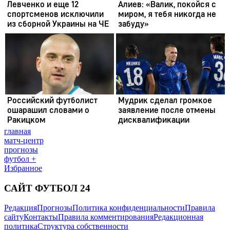
главная
матч-центр
прогнозы
футбол +
Избранное
САЙТ ФУТБОЛ 24
Редакция
Прогнозы
Политика конфиденциальности
Правила
сайту
Контакты
Правила комментирования
Редакционная
политика
Структура собственности