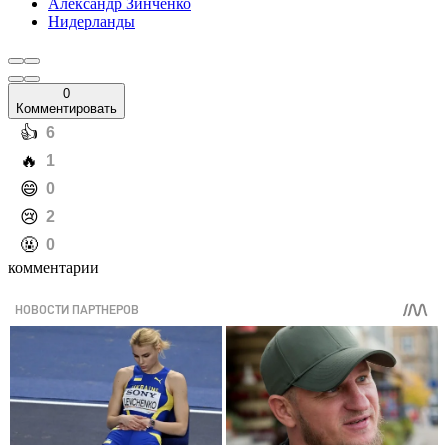
Александр Зинченко
Нидерланды
0
Комментировать
️👍
6
️🔥
1
️😄
0
️😢
2
️🤬
0
комментарии