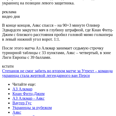
украинец на позиции левого защитника.
реклама
видео дня
В конце концов, Аякс спасся – на 90+3 минуте Оливер
Эдвардсен закрутил мяч в глубину штрафной, где Киан Фитц-
Джим с близкого расстояния пробил головой мимо голкипера
в левый нижний угол ворот. 1:1.
После этого матча Аз Алкмар занимает седьмую строчку
турнирной таблицы с 33 пунктами, Аякс – четвертый, в зоне
Лиги Европы с 39 баллами.
кстати
Степанов не смог забить во втором матче за Утрехт – команда
украинца стала жертвой легендарного ван Перси
Читайте еще
:
АЗ Алкмар
Киан Фитц-Джим
АЗ Алкмар - Аякс
Ваутер Гус
Украинцы за рубежом
Аякс