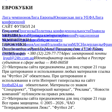
ЕВРОКУБКИ
Лига чемпионов
Лига Европы
Юношеская лига УЕФА
Лига
конференций
САЙТ ФУТБОЛ 24
Редакция
Соц. сети
Прогнозы
Политика конфиденциальности
Правила
сайту
facebook
УКРАИНА
Контакты
x
youtube
Правила комментирования
instagram
telegram
viber
Редакционная
политика
Украина
ЧЕМПИОНАТЫ
Первая лига
Структура собственности
Вторая лига
Германия
ЕВРОКУБКИ
Испания
Англия
Италия
Бельгия
МЛС
Нидерланды
Фран
Лига чемпионов
Онлайн-медиа «Футбол 24»
Лига Европы
пл. Галицкая, дом. 15, м. Львов,
Юношеская лига УЕФА
Лига
конференций
79008
Телефон +380 (32) 229-77-77
Адрес электронной почты
legal@24tv.com.ua
Идентификатор онлайн-медиа в Реестре
субъектов в сфере медиа — R40-06058
21+
Материалы сайта предназначены для лиц старше 21 года
При цитировании и использовании любых материалов ссылка
на "Футбол 24" обязательна. При цитировании и
использовании в сети Интернет гиперссылка на сайтт
football24.ua
обязательное. Материалы со знаком
"Спецпроект", "Партнерский материал", "Реклама", "Новости
компаний" публикуем на правах рекламы.
21+
Материалы сайта предназначены для лиц старше 21 года
Все права защищены. © 2005 -
2026
, ЧАО
"Телерадиокомпания Люкс". "Футбол 24".