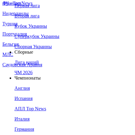
Франция
ЛЧ - Top News
Первая лига
Нидерланды
Вторая лига
Турция
Кубок Украины
Португалия
Суперкубок Украины
Бельгия
Сборная Украины
Сборные
МЛС
Лига наций
Саудовская Аравия
ЧМ 2026
Чемпионаты
Англия
Испания
АПЛ Top News
Италия
Германия