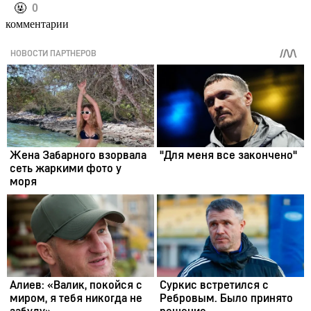
️🤬
0
комментарии