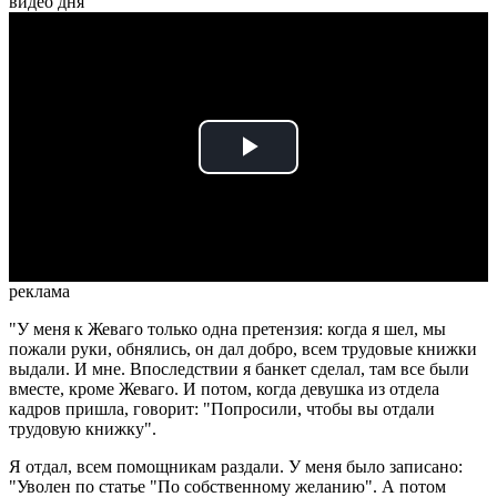
видео дня
Play
Video
реклама
"У меня к Жеваго только одна претензия: когда я шел, мы
пожали руки, обнялись, он дал добро, всем трудовые книжки
выдали. И мне. Впоследствии я банкет сделал, там все были
вместе, кроме Жеваго. И потом, когда девушка из отдела
кадров пришла, говорит: "Попросили, чтобы вы отдали
трудовую книжку".
Я отдал, всем помощникам раздали. У меня было записано:
"Уволен по статье "По собственному желанию". А потом