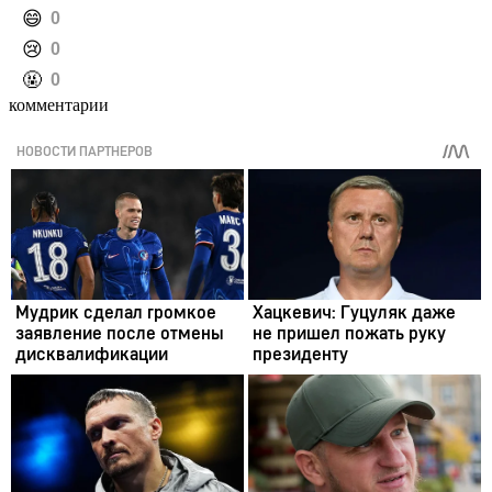
️😄
0
️😢
0
️🤬
0
комментарии