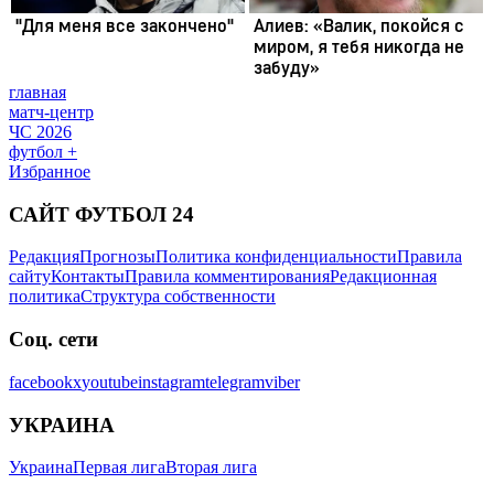
главная
матч-центр
ЧС 2026
футбол +
Избранное
САЙТ ФУТБОЛ 24
Редакция
Прогнозы
Политика конфиденциальности
Правила
сайту
Контакты
Правила комментирования
Редакционная
политика
Структура собственности
Соц. сети
facebook
x
youtube
instagram
telegram
viber
УКРАИНА
Украина
Первая лига
Вторая лига