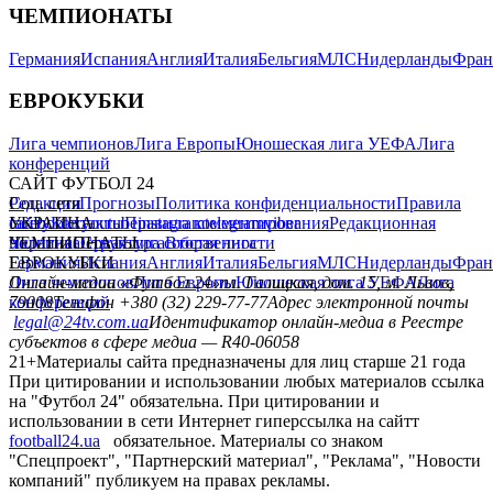
ЧЕМПИОНАТЫ
Германия
Испания
Англия
Италия
Бельгия
МЛС
Нидерланды
Фран
ЕВРОКУБКИ
Лига чемпионов
Лига Европы
Юношеская лига УЕФА
Лига
конференций
САЙТ ФУТБОЛ 24
Редакция
Соц. сети
Прогнозы
Политика конфиденциальности
Правила
сайту
facebook
УКРАИНА
Контакты
x
youtube
Правила комментирования
instagram
telegram
viber
Редакционная
политика
Украина
ЧЕМПИОНАТЫ
Первая лига
Структура собственности
Вторая лига
Германия
ЕВРОКУБКИ
Испания
Англия
Италия
Бельгия
МЛС
Нидерланды
Фран
Лига чемпионов
Онлайн-медиа «Футбол 24»
Лига Европы
пл. Галицкая, дом. 15, м. Львов,
Юношеская лига УЕФА
Лига
конференций
79008
Телефон +380 (32) 229-77-77
Адрес электронной почты
legal@24tv.com.ua
Идентификатор онлайн-медиа в Реестре
субъектов в сфере медиа — R40-06058
21+
Материалы сайта предназначены для лиц старше 21 года
При цитировании и использовании любых материалов ссылка
на "Футбол 24" обязательна. При цитировании и
использовании в сети Интернет гиперссылка на сайтт
football24.ua
обязательное. Материалы со знаком
"Спецпроект", "Партнерский материал", "Реклама", "Новости
компаний" публикуем на правах рекламы.