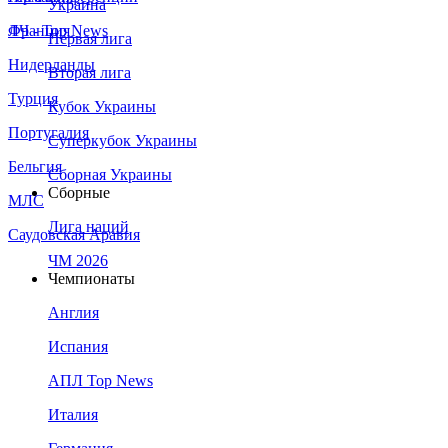
Украина
Франция
ЛЧ - Top News
Первая лига
Нидерланды
Вторая лига
Турция
Кубок Украины
Португалия
Суперкубок Украины
Бельгия
Сборная Украины
Сборные
МЛС
Лига наций
Саудовская Аравия
ЧМ 2026
Чемпионаты
Англия
Испания
АПЛ Top News
Италия