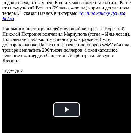
подали в суд, что я ушел. Еще и 3 млн должен заплатить. Разве
это по-мужски? Вот его (Жеваго, –
прим.
) карма и достала там
теперь", – сказал Павлов в интервью
YouTube-каналу Дениса
Бойко
.
Напомним, несмотря на действующий контракт с Ворсклой
Николай Петрович возглавил Мариуполь (тогда – Ильичевец).
Полтавчане требовали компенсацию в размере 3 млн
долларов, однако Палата по разрешению споров ФФУ обязала
тренера выплатить 200 тысяч долларов, а окончательное
решение подтвердил Спортивный арбитражный суд в
Лозанне.
видео дня
Play
Video