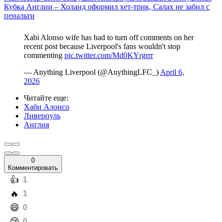
Кубка Англии – Холанд оформил хет-трик, Салах не забил с
пенальти
Xabi Alonso wife has had to turn off comments on her
recent post because Liverpool's fans wouldn't stop
commenting
pic.twitter.com/Md0KYrgrrr
— Anything Liverpool (@AnythingLFC_)
April 6,
2026
Читайте еще
:
Хаби Алонсо
Ливерпуль
Англия
0
Комментировать
️👍
1
️🔥
1
️😄
0
️😢
0