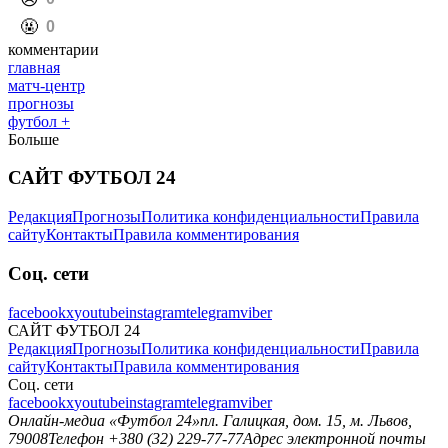
️🤬
0
комментарии
главная
матч-центр
прогнозы
футбол +
Больше
САЙТ ФУТБОЛ 24
Редакция
Прогнозы
Политика конфиденциальности
Правила
сайту
Контакты
Правила комментирования
Соц. сети
facebook
x
youtube
instagram
telegram
viber
САЙТ ФУТБОЛ 24
Редакция
Прогнозы
Политика конфиденциальности
Правила
сайту
Контакты
Правила комментирования
Соц. сети
facebook
x
youtube
instagram
telegram
viber
Онлайн-медиа «Футбол 24»
пл. Галицкая, дом. 15, м. Львов,
79008
Телефон +380 (32) 229-77-77
Адрес электронной почты