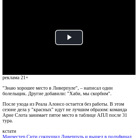
Play
Video
реклама 21+
"Знаю хорошее место в Ливерпуле", – написал один
болельщик. Другие добавили: "Хаби, мы скорбим".
После ухода из Реала Алонсо остается без работы. В этом
сезоне дела у "красных" идут не лучшим образом: команда
Арне Слота занимает пятое место в таблице АПЛ после 31
тура.
кстати
Манчестер Сити сокрушил Ливерпуль и вышел в полуфинал