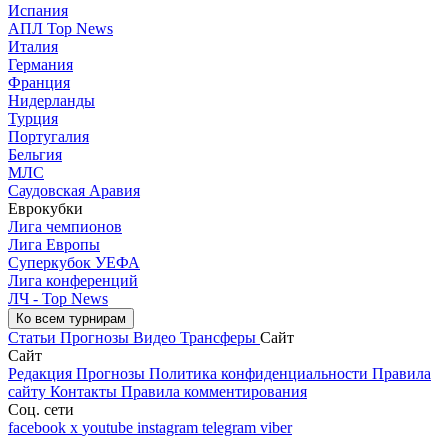
Испания
АПЛ Top News
Италия
Германия
Франция
Нидерланды
Турция
Португалия
Бельгия
МЛС
Саудовская Аравия
Еврокубки
Лига чемпионов
Лига Европы
Суперкубок УЕФА
Лига конференций
ЛЧ - Top News
Ко всем турнирам
Статьи
Прогнозы
Видео
Трансферы
Сайт
Сайт
Редакция
Прогнозы
Политика конфиденциальности
Правила
сайту
Контакты
Правила комментирования
Соц. сети
facebook
x
youtube
instagram
telegram
viber