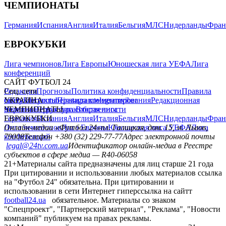
ЧЕМПИОНАТЫ
Германия
Испания
Англия
Италия
Бельгия
МЛС
Нидерланды
Фран
ЕВРОКУБКИ
Лига чемпионов
Лига Европы
Юношеская лига УЕФА
Лига
конференций
САЙТ ФУТБОЛ 24
Редакция
Соц. сети
Прогнозы
Политика конфиденциальности
Правила
сайту
facebook
УКРАИНА
Контакты
x
youtube
Правила комментирования
instagram
telegram
viber
Редакционная
политика
Украина
ЧЕМПИОНАТЫ
Первая лига
Структура собственности
Вторая лига
Германия
ЕВРОКУБКИ
Испания
Англия
Италия
Бельгия
МЛС
Нидерланды
Фран
Лига чемпионов
Онлайн-медиа «Футбол 24»
Лига Европы
пл. Галицкая, дом. 15, м. Львов,
Юношеская лига УЕФА
Лига
конференций
79008
Телефон +380 (32) 229-77-77
Адрес электронной почты
legal@24tv.com.ua
Идентификатор онлайн-медиа в Реестре
субъектов в сфере медиа — R40-06058
21+
Материалы сайта предназначены для лиц старше 21 года
При цитировании и использовании любых материалов ссылка
на "Футбол 24" обязательна. При цитировании и
использовании в сети Интернет гиперссылка на сайтт
football24.ua
обязательное. Материалы со знаком
"Спецпроект", "Партнерский материал", "Реклама", "Новости
компаний" публикуем на правах рекламы.