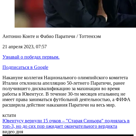
Антонио Конте и Фабио Паратичи / Тоттенхэм
21 апреля 2023, 07:57
Узнавай о победах первым.
Подписаться в Google
Накануне коллегия Национального олимпийского комитета
Италии отклонила апелляцию 50-летнего Паратичи, ранее
получившего дисквалификацию за махинации во время
работы в Ювентусе. В течение 30-ти месяцев итальянец не
имеет права заниматься футбольной деятельностью, а ФИФА
расширила действие наказания Паратичи на весь мир.
кстати
Ювентусу вернули 15 очков – "Старая Синьора" поднялась в
топ-3, но до сих пор ожидает окончательного вердикта
видео дня