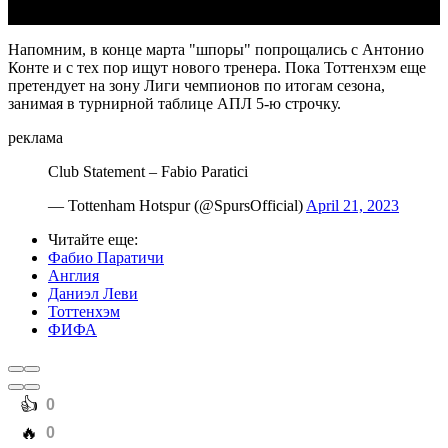
Напомним, в конце марта "шпоры" попрощались с Антонио
Конте и с тех пор ищут нового тренера. Пока Тоттенхэм еще
претендует на зону Лиги чемпионов по итогам сезона,
занимая в турнирной таблице АПЛ 5-ю строчку.
реклама
Club Statement – Fabio Paratici
— Tottenham Hotspur (@SpursOfficial)
April 21, 2023
Читайте еще
:
Фабио Паратичи
Англия
Даниэл Леви
Тоттенхэм
ФИФА
️👍
0
️🔥
0