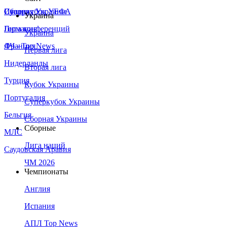
Сборная Украины
Италия
Суперкубок УЕФА
Украина
Германия
Лига конференций
Украина
Франция
ЛЧ - Top News
Первая лига
Нидерланды
Вторая лига
Турция
Кубок Украины
Португалия
Суперкубок Украины
Бельгия
Сборная Украины
Сборные
МЛС
Лига наций
Саудовская Аравия
ЧМ 2026
Чемпионаты
Англия
Испания
АПЛ Top News