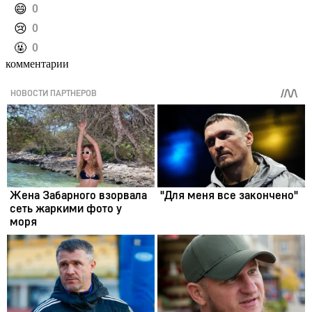
️😄
0
️😢
0
️🤬
0
комментарии