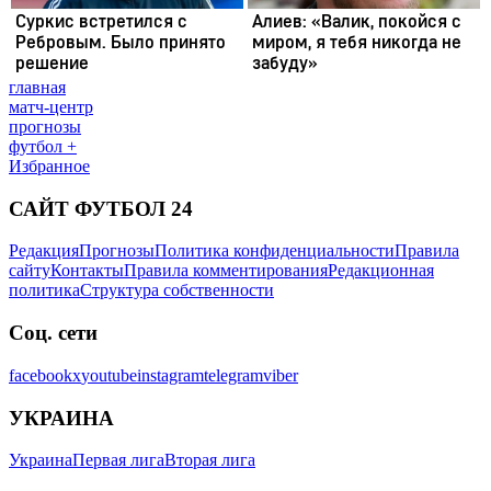
главная
матч-центр
прогнозы
футбол +
Избранное
САЙТ ФУТБОЛ 24
Редакция
Прогнозы
Политика конфиденциальности
Правила
сайту
Контакты
Правила комментирования
Редакционная
политика
Структура собственности
Соц. сети
facebook
x
youtube
instagram
telegram
viber
УКРАИНА
Украина
Первая лига
Вторая лига