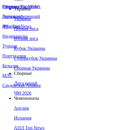
Сборная Украины
Италия
Суперкубок УЕФА
Украина
Германия
Лига конференций
Украина
Франция
ЛЧ - Top News
Первая лига
Нидерланды
Вторая лига
Турция
Кубок Украины
Португалия
Суперкубок Украины
Бельгия
Сборная Украины
Сборные
МЛС
Лига наций
Саудовская Аравия
ЧМ 2026
Чемпионаты
Англия
Испания
АПЛ Top News