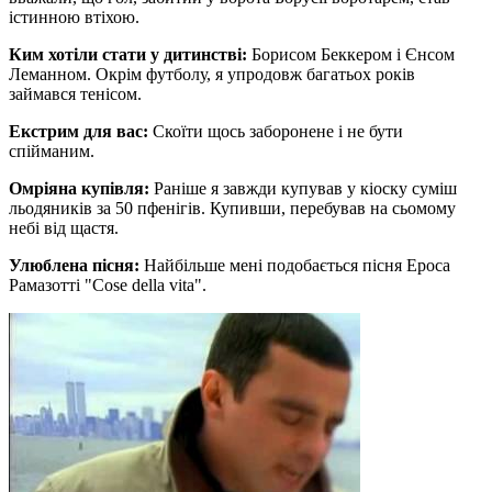
істинною втіхою.
Ким хотіли стати у дитинстві:
Борисом Беккером і Єнсом
Леманном. Окрім футболу, я упродовж багатьох років
займався тенісом.
Екстрим для вас:
Скоїти щось заборонене і не бути
спійманим.
Омріяна купівля:
Раніше я завжди купував у кіоску суміш
льодяників за 50 пфенігів. Купивши, перебував на сьомому
небі від щастя.
Улюблена пісня:
Найбільше мені подобається пісня Ероса
Рамазотті "Cose della vita".