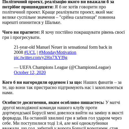
Політичний проект, реалізацію якого ви вважали б за
потрібне пришвидшити:
Я б не хотів говорити про
політичний проект. Краще реалізувати проект, який має
велике суспільне значення – "срібна салатниця" повинна
нарешті опинитися у Шальке.
Чого ви прагнете:
Я хочу постійно покращувати рівень своєї
гри і прогресувати.
21-year-old Manuel Neuer in sensational form back in
2008
#UCL
|
#MondayMotivation
pic.twitter.com/y2Hn7XYI9g
— UEFA Champions League (@ChampionsLeague)
October 12, 2020
Кого б ви нагородили орденом і за що:
Наших фанатів – за
те, що вони так пристрасно підтримують нас і захоплюються
нами.
Особисте досягнення, яким особливо пишаєтесь:
У матчі
другої молодіжної команди нашого клубу проти
дортмундської Борусії мені довелося вийти на заміну в якості
форварда. На останній хвилині гри я забив гол ударом через
себе. Ми поступилися тоді 1:4, але мої одноклубники
вважали, що гол, забитий у ворота Борусії воротарем, став