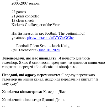
2006/2007 season:
️27 games
21 goals conceded
️13 clean sheets
Kicker's Goalkeeper of the Year
His first season in pro football. The beginning of
greatness.
pic.twitter.com/xdVYZoGGhe
— Football Talent Scout - Jacek Kulig
(@FTalentScout)
June 20, 2024
Телепередачі, які вас цікавлять:
Я нечасто дивлюсь
телевізор. Якщо й опиняюся перед ним, то дивлюся винятково
спортивні передачі або найсвіжіші кінофільми.
Передачі, які одразу перемикаєте:
Я одразу перемикаю
телевізор на інший канал, якщо йде передача на кшталт "Із
залу суду".
Улюблена кіноактриса:
Камерон Діас.
Улюблений кіноактор:
Джонні Депп.