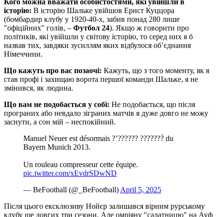
Кого можна вважати особистостями, які увійшли в
історію:
В історію Шальке увійшов Ернст Куццора
(бомбардир клубу у 1920-40-х, забив понад 280 лише
"офіційних" голів, –
Футбол 24
). Якщо ж говорити про
політиків, які увійшли у світову історію, то серед них я б
назвав тих, завдяки зусиллям яких відбулося об’єднання
Німеччини.
Що кажуть про вас позаочі:
Кажуть, що з того моменту, як я
став профі і захищаю ворота першої команди Шальке, я не
змінився, як людина.
Що вам не подобається у собі:
Не подобається, що після
програних або невдало зіграних матчів я дуже довго не можу
заснути, а сон мій – неспокійний.
Manuel Neuer est désormais ?’?????? ???????́ du
Bayern Munich 2013. ️
Un rouleau compresseur cette équipe.
pic.twitter.com/xEvdrSDwND
— BeFootball (@_BeFootball)
April 5, 2025
Після цього ексклюзиву Нойєр залишався вірним рурському
клубу ще довгих три сезони. Але омріяну "салатницю" на Ауф