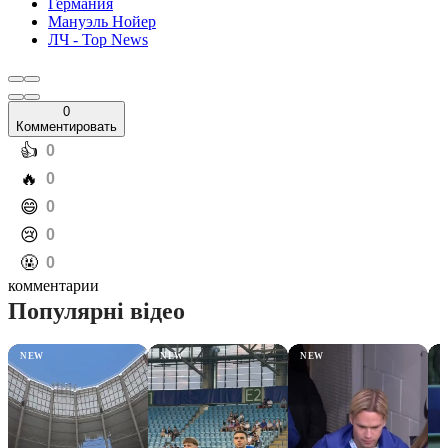
Германия
Мануэль Нойер
ЛЧ - Top News
0
Комментировать
️👍
0
️🔥
0
️😄
0
️😢
0
️🤬
0
комментарии