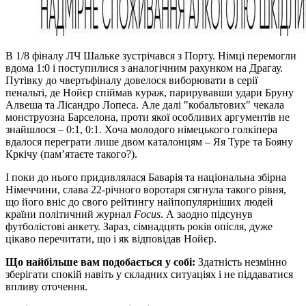
В 1/8 фіналу ЛЧ Шальке зустрічався з Порту. Німці перемогли
вдома 1:0 і поступилися з аналогічним рахунком на Драгау.
Путівку до чвертьфіналу довелося виборювати в серії
пенальті, де Нойєр спіймав кураж, парирувавши удари Бруну
Алвеша та Лісандро Лопеса. Але далі "кобальтових" чекала
монструозна Барселона, проти якої особливих аргументів не
знайшлося – 0:1, 0:1. Хоча молодого німецького голкіпера
вдалося переграти лише двом каталонцям – Яя Туре та Бояну
Кркічу (пам’ятаєте такого?).
І поки до нього придивлялася Баварія та національна збірна
Німеччини, слава 22-річного воротаря сягнула такого рівня,
що його вніс до свого рейтингу найпопулярніших людей
країни політичний журнал
Focus
. А заодно підсунув
футболістові анкету. Зараз, сімнадцять років опісля, дуже
цікаво перечитати, що і як відповідав Нойєр.
Що найбільше вам подобається у собі:
Здатність незмінно
зберігати спокій навіть у складних ситуаціях і не піддаватися
впливу оточення.