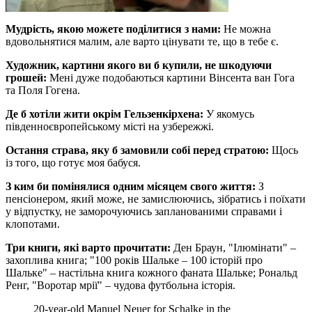
Мудрість, якою можете поділитися з нами:
Не можна
вдовольнятися малим, але варто цінувати те, що в тебе є.
Художник, картини якого ви б купили, не шкодуючи
грошей:
Мені дуже подобаються картини Вінсента ван Гога
та Поля Гогена.
Де б хотіли жити окрім Гельзенкірхена:
У якомусь
південноєвропейському місті на узбережжі.
Остання страва, яку б замовили собі перед стратою:
Щось
із того, що готує моя бабуся.
З ким би помінялися одним місяцем свого життя:
З
пенсіонером, який може, не замислюючись, зібратись і поїхати
у відпустку, не заморочуючись запланованими справами і
клопотами.
Три книги, які варто прочитати:
Ден Браун, "Ілюмінати" –
захоплива книга; "100 років Шальке – 100 історій про
Шальке" – настільна книга кожного фаната Шальке; Рональд
Ренг, "Воротар мрії" – чудова футбольна історія.
20-year-old Manuel Neuer for Schalke in the