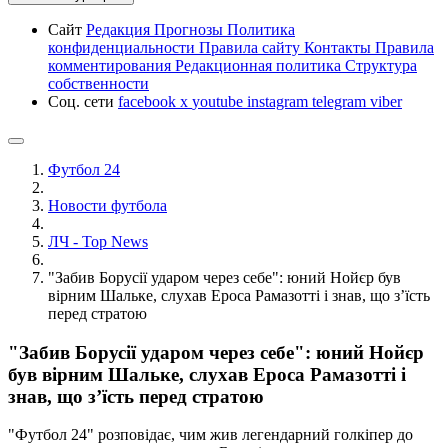
Сайт
Редакция
Прогнозы
Политика
конфиденциальности
Правила сайту
Контакты
Правила
комментирования
Редакционная политика
Структура
собственности
Соц. сети
facebook
x
youtube
instagram
telegram
viber
Футбол 24
Новости футбола
ЛЧ - Top News
"Забив Борусії ударом через себе": юний Нойєр був
вірним Шальке, слухав Ероса Рамазотті і знав, що з’їсть
перед стратою
"Забив Борусії ударом через себе": юний Нойєр
був вірним Шальке, слухав Ероса Рамазотті і
знав, що з’їсть перед стратою
"Футбол 24" розповідає, чим жив легендарний голкіпер до