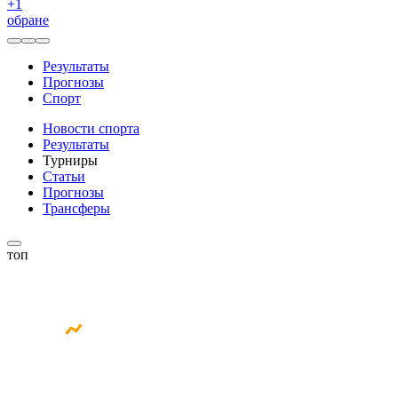
+
1
обране
Результаты
Прогнозы
Спорт
Новости спорта
Результаты
Турниры
Статьи
Прогнозы
Трансферы
топ