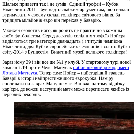
Шальке привезти так і не зумів. Єдиний трофей – Кубок
Німеччини-2011 – був надто слабким аргументом, щоб надалі
втримувати у своєму складі голкіпера світового рівня. За
тридцять мільйонів євро він переїхав у Баварію.
Мюнхен озолотив його, як робить це практично з кожним
своїм футболістом. Серед десятків солідних трофеїв Нойєра
виділяються три категорії: дванадцять (!) титулів чемпіона
Німеччини, два Кубки європейських чемпіонів і золото Кубка
світу-2014 з Бундестім. Видатний музей великого голкіпера!
Зараз йому 39 і він все ще №1 у клубі. У стартовому турі нової
кампанії ЛЧ проти Челсі Мануель
побив віковий рекорд імені
Лотара Маттеуса
. Тепер саме Нойєр – найстаріший гравець
Баварії в історії найпрестижнішого єврокубка. Наміру
спочивати на лаврах Ману не має. Він вже на тому відрізку
кар’єри, де кожен наступний матч може переписати якийсь із
чергових рекордів.