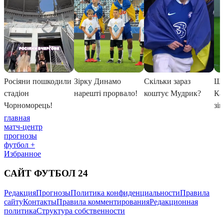
главная
матч-центр
прогнозы
футбол +
Избранное
САЙТ ФУТБОЛ 24
Редакция
Прогнозы
Политика конфиденциальности
Правила
сайту
Контакты
Правила комментирования
Редакционная
политика
Структура собственности