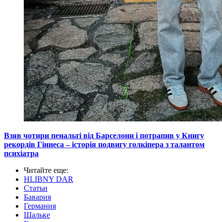
Взяв чотири пенальті від Барселони і потрапив у Книгу
рекордів Гіннеса – історія подвигу голкіпера з талантом
психіатра
Читайте еще
:
HLIBNY DAR
Статьи
Бавария
Германия
Шальке