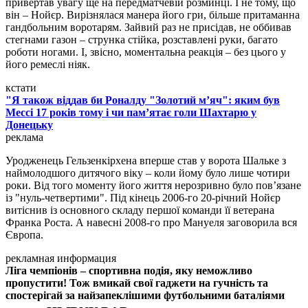
привертав увагу ще на передматчевій розминці. І не тому, що
він – Нойєр. Вирізнялася манера його гри, більше притаманна
гандбольним воротарям. Зайвий раз не присідав, не оббивав
стегнами газон – струнка стійка, розставлені руки, багато
роботи ногами. І, звісно, моментальна реакція – без цього у
його ремеслі ніяк.
кстати
"Я також віддав би Роналду "Золотий м’яч": яким був
Мессі 17 років тому і чи пам’ятає голи Шахтарю у
Донецьку
реклама
Уродженець Гельзенкірхена вперше став у ворота Шальке з
наймолодшого дитячого віку – коли йому було лише чотири
роки. Від того моменту його життя нерозривно було пов’язане
із "нуль-четвертими". Під кінець 2006-го 20-річний Нойєр
витіснив із основного складу першої команди її ветерана
Франка Роста. А навесні 2008-го про Мануеля заговорила вся
Європа.
рекламная информация
Ліга чемпіонів – спортивна подія, яку неможливо
пропустити! Тож вмикай свої гаджети на гучність та
спостерігай за найзапеклішими футбольними баталіями