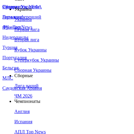
Сборная Украины
Италия
Суперкубок УЕФА
Украина
Германия
Лига конференций
Украина
Франция
ЛЧ - Top News
Первая лига
Нидерланды
Вторая лига
Турция
Кубок Украины
Португалия
Суперкубок Украины
Бельгия
Сборная Украины
Сборные
МЛС
Лига наций
Саудовская Аравия
ЧМ 2026
Чемпионаты
Англия
Испания
АПЛ Top News