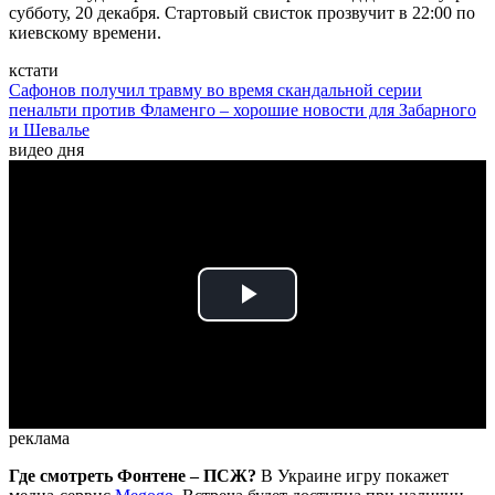
субботу, 20 декабря. Стартовый свисток прозвучит в 22:00 по
киевскому времени.
кстати
Сафонов получил травму во время скандальной серии
пенальти против Фламенго – хорошие новости для Забарного
и Шевалье
видео дня
Play
Video
реклама
Где смотреть Фонтене – ПСЖ?
В Украине игру покажет