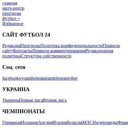
главная
матч-центр
прогнозы
футбол +
Избранное
САЙТ ФУТБОЛ 24
Редакция
Прогнозы
Политика конфиденциальности
Правила
сайту
Контакты
Правила комментирования
Редакционная
политика
Структура собственности
Соц. сети
facebook
x
youtube
instagram
telegram
viber
УКРАИНА
Украина
Первая лига
Вторая лига
ЧЕМПИОНАТЫ
Германия
Испания
Англия
Италия
Бельгия
МЛС
Нидерланды
Фран