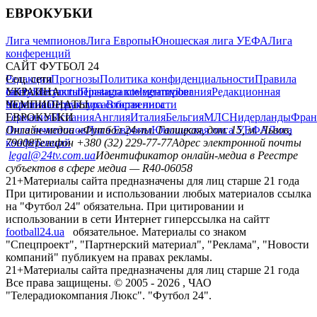
ЕВРОКУБКИ
Лига чемпионов
Лига Европы
Юношеская лига УЕФА
Лига
конференций
САЙТ ФУТБОЛ 24
Редакция
Соц. сети
Прогнозы
Политика конфиденциальности
Правила
сайту
facebook
УКРАИНА
Контакты
x
youtube
Правила комментирования
instagram
telegram
viber
Редакционная
политика
Украина
ЧЕМПИОНАТЫ
Первая лига
Структура собственности
Вторая лига
Германия
ЕВРОКУБКИ
Испания
Англия
Италия
Бельгия
МЛС
Нидерланды
Фран
Лига чемпионов
Онлайн-медиа «Футбол 24»
Лига Европы
пл. Галицкая, дом. 15, м. Львов,
Юношеская лига УЕФА
Лига
конференций
79008
Телефон +380 (32) 229-77-77
Адрес электронной почты
legal@24tv.com.ua
Идентификатор онлайн-медиа в Реестре
субъектов в сфере медиа — R40-06058
21+
Материалы сайта предназначены для лиц старше 21 года
При цитировании и использовании любых материалов ссылка
на "Футбол 24" обязательна. При цитировании и
использовании в сети Интернет гиперссылка на сайтт
football24.ua
обязательное. Материалы со знаком
"Спецпроект", "Партнерский материал", "Реклама", "Новости
компаний" публикуем на правах рекламы.
21+
Материалы сайта предназначены для лиц старше 21 года
Все права защищены. © 2005 -
2026
, ЧАО
"Телерадиокомпания Люкс". "Футбол 24".