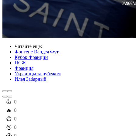
Читайте еще
:
Фонтене Вандея Фут
Кубок Франции
ПСЖ
Франция
Украинцы за рубежом
Илья Забарный
️👍
0
️🔥
0
️😄
0
️😢
0
0