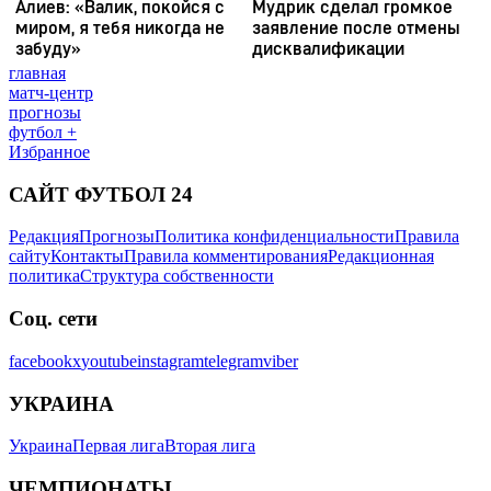
главная
матч-центр
прогнозы
футбол +
Избранное
САЙТ ФУТБОЛ 24
Редакция
Прогнозы
Политика конфиденциальности
Правила
сайту
Контакты
Правила комментирования
Редакционная
политика
Структура собственности
Соц. сети
facebook
x
youtube
instagram
telegram
viber
УКРАИНА
Украина
Первая лига
Вторая лига
ЧЕМПИОНАТЫ