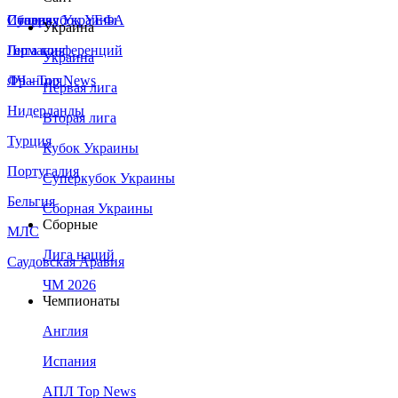
Сборная Украины
Италия
Суперкубок УЕФА
Украина
Германия
Лига конференций
Украина
Франция
ЛЧ - Top News
Первая лига
Нидерланды
Вторая лига
Турция
Кубок Украины
Португалия
Суперкубок Украины
Бельгия
Сборная Украины
Сборные
МЛС
Лига наций
Саудовская Аравия
ЧМ 2026
Чемпионаты
Англия
Испания
АПЛ Top News