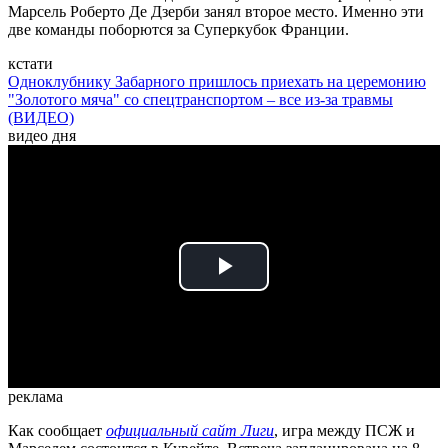
Марсель Роберто Де Дзерби занял второе место. Именно эти
две команды поборются за Суперкубок Франции.
кстати
Одноклубнику Забарного пришлось приехать на церемонию
"Золотого мяча" со спецтранспортом – все из-за травмы
(ВИДЕО)
видео дня
Play
Video
реклама
Как сообщает
официальный сайт Лиги
, игра между ПСЖ и