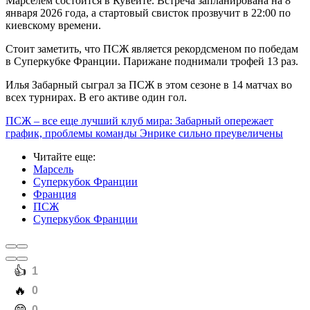
Марселем состоится в Кувейте. Встреча запланирована на 8
января 2026 года, а стартовый свисток прозвучит в 22:00 по
киевскому времени.
Стоит заметить, что ПСЖ является рекордсменом по победам
в Суперкубке Франции. Парижане поднимали трофей 13 раз.
Илья Забарный сыграл за ПСЖ в этом сезоне в 14 матчах во
всех турнирах. В его активе один гол.
ПСЖ – все еще лучший клуб мира: Забарный опережает
график, проблемы команды Энрике сильно преувеличены
Читайте еще
:
Марсель
Суперкубок Франции
Франция
ПСЖ
Суперкубок Франции
️👍
1
️🔥
0
0