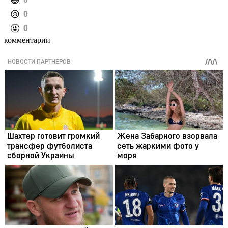
️😄
️😢
0
️🤬
0
комментарии