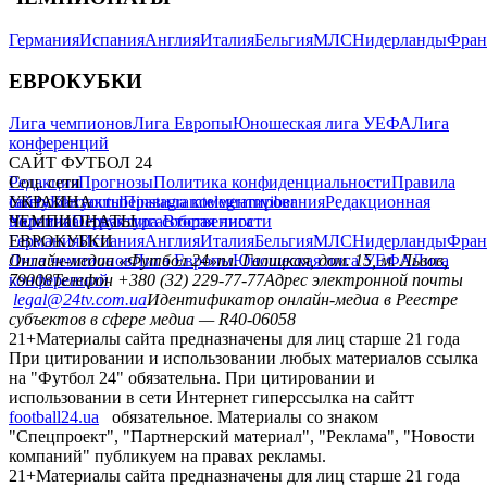
Германия
Испания
Англия
Италия
Бельгия
МЛС
Нидерланды
Фран
ЕВРОКУБКИ
Лига чемпионов
Лига Европы
Юношеская лига УЕФА
Лига
конференций
САЙТ ФУТБОЛ 24
Редакция
Соц. сети
Прогнозы
Политика конфиденциальности
Правила
сайту
facebook
УКРАИНА
Контакты
x
youtube
Правила комментирования
instagram
telegram
viber
Редакционная
политика
Украина
ЧЕМПИОНАТЫ
Первая лига
Структура собственности
Вторая лига
Германия
ЕВРОКУБКИ
Испания
Англия
Италия
Бельгия
МЛС
Нидерланды
Фран
Лига чемпионов
Онлайн-медиа «Футбол 24»
Лига Европы
пл. Галицкая, дом. 15, м. Львов,
Юношеская лига УЕФА
Лига
конференций
79008
Телефон +380 (32) 229-77-77
Адрес электронной почты
legal@24tv.com.ua
Идентификатор онлайн-медиа в Реестре
субъектов в сфере медиа — R40-06058
21+
Материалы сайта предназначены для лиц старше 21 года
При цитировании и использовании любых материалов ссылка
на "Футбол 24" обязательна. При цитировании и
использовании в сети Интернет гиперссылка на сайтт
football24.ua
обязательное. Материалы со знаком
"Спецпроект", "Партнерский материал", "Реклама", "Новости
компаний" публикуем на правах рекламы.
21+
Материалы сайта предназначены для лиц старше 21 года